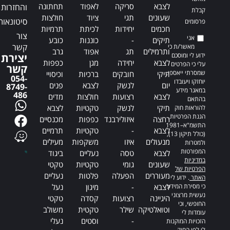
לצבא
סריקה
לאפוד
תחתונה
והחזרות
קבלת
שעונים
תגי
ציוד
חולצות
סיטונאות
פרסומים
חכמים
יחידות
לכיתת
תרמיות
צור
אני
תיקים
-
כוננות
כובע
קשר
מאשר/ת כי
ותרמילים
תג
אפוד
גרב
ידוע לי ומוסכם
יצירת
לצבא
יחידה
מגן
כפפות
עלי כי הפרטים
קשר
שמסרתי ייאספו,
תיקי
חובקים
ברכיות
וכיסויי
054-
יוחזקו ויעובדו
יום
לנשק
לצבא
פנים
8749-
במאגר מידע
486
לצבא
רצועות
חולצות
מדים
בהתאם
תיקי
לנשק
טקטיות
לצבא
להוראות חוק
הגנת הפרטיות,
רחצה
איזולירבנד
כפפות
מכנסיים
התשמ"א–1981
לצבא
-
טקטיות
תרמיים
(כולל תיקון 13),
מנעולים
איזו
משקפות
מעילים
ולמטרות
המפורטות
לצבא
טסה
נעליים
ביגוד
במדיניות
שעונים
גומי
טקטיות
טקטי
הפרטיות של
מעוררים
הפעלה
פלטות
נעליים
האתר
. ידוע לי
כי מסירת המידע
לצבא
-
מיגון
נעל
נעשית מרצוני
היגיינה
רצועות
קסדה
טקטי
החופשי, וכי
וטואלטיקה
שילר
טקטית
משולב
עומדות לי
-
וסטים
נעלי
הזכויות המוקנות
לי לפי החוק.