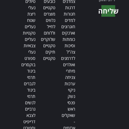
צמדנים
כובעים
טיולים
דרגות
טקטיים
נעלי
שליחה
חגורות
מוצרים
ריצת
Alternative:
למדים
נלווים
שטח
חוגרונים
לחייל
נעליים
וארנקים
וללוחם
טקטיות
כומתות
שלוקרים
נעליים
וסיכות
טקטיים
צבאיות
צה"ל
תיקים
נעלי
לדרמנים
טקטיים
ספורט
ואולרים
בוקסרים
מיתרי
ביגוד
צניחה
תרמי
ערכות
לגברים
ניקוי
ביגוד
נשק
תרמי
פנסי
לנשים
ראש
גרביים
שאקלים
לצבא
-
דרייפיט
אבזמים
וספורט