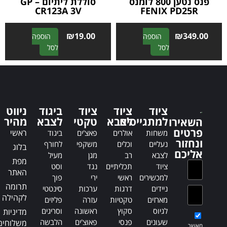
פנס נטען 800 לומנס
סוללת ליתיום – GP
CR123A 3V
FENIX PD25R
₪
19.00
₪
349.00
הוספה
הוספה
A
A
לסל
לסל
l
l
t
t
e
e
r
r
n
n
ציוד
ציוד
ציוד
ביגוד
ניווט
a
a
למתגייסים
לצבא
טקטי
לצבא
מהיר
השאירו
t
t
פרטים
ראשי
משחות
אולרים
פאצ'ים
ביגוד
i
i
ונחזור
נעליים
וכלים
משקפי
לחורף
בלוג
v
v
אליכם
לצבא
רב
מגן
מעיל
e
e
מפת
ציוד
תכליתיים
נגד
וסט
:
:
האתר
למכשירים
ראשי
ירי
פוך
תרומה
ניידים
דרגות
ערכות
סינטטי
לקהילה
מארזים
טקטיות
עזרה
פליזים
לגיוס
סקוץ
ראשונה
וסריגים
מדיניות
שעונים
פנסי
פאוצ'ים
הלבשה
משלוחים
מאשר