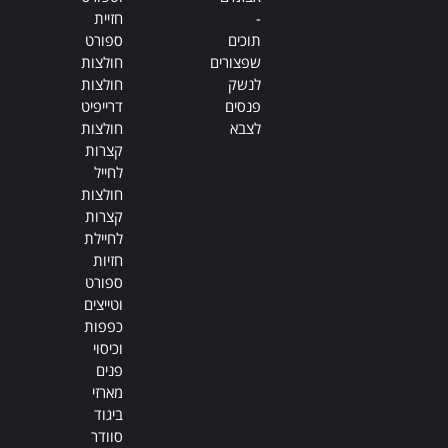
-
חזיית
תוכים
ספורט
שפצורים
חולצות
לנשק
חולצות
פנסים
דרייפיט
לצבא
חולצות
קצרות
לחייל
חולצות
קצרות
לחיילת
חזיות
ספורט
וטייצים
כפפות
וכיסוי
פנים
מארזי
ביגוד
סוודר