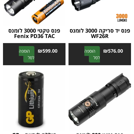
פנס יד סריקה 3000 לומנס
פנס טקטי 3000 לומנס
Fenix ​​PD36 TAC
WF26R
₪
599.00
₪
576.00
הוספה
הוספה
A
A
לסל
לסל
l
l
t
t
e
e
r
r
n
n
a
a
t
t
i
i
v
v
e
e
:
: