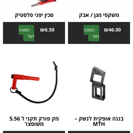
משקפי מגן / אבק
סכין יפני פלסטיק
₪
6.50
₪
46.00
הוספה
הוספה
A
A
לסל
לסל
l
l
t
t
e
e
r
r
n
n
a
a
t
t
i
i
v
v
e
e
:
:
בננה אופקית לנשק –
מק פורק תקני ל 5.56
MTH
משופצר