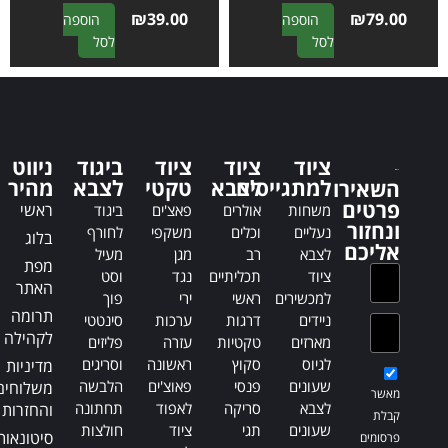
₪
39.00
₪
79.00
הוספה
הוספה
A
A
לסל
לסל
l
l
t
t
e
e
r
r
n
n
ציוד
ציוד
ציוד
ביגוד
ניווט
a
a
למתגייסים
לצבא
טקטי
לצבא
מהיר
השאירו
t
t
פרטים
ראשי
משחות
אולרים
פאצ'ים
ביגוד
i
i
ונחזור
נעליים
וכלים
משקפי
לחורף
בלוג
v
v
אליכם
לצבא
רב
מגן
מעיל
e
e
מפת
ציוד
תכליתיים
נגד
וסט
:
:
האתר
למכשירים
ראשי
ירי
פוך
תרומה
ניידים
דרגות
ערכות
סינטטי
לקהילה
מארזים
טקטיות
עזרה
פליזים
לגיוס
סקוץ
ראשונה
וסריגים
מדיניות
שעונים
פנסי
פאוצ'ים
הלבשה
משלוחים
מאשר
לצבא
סריקה
לאפוד
תחתונה
והחזרות
קבלת
שעונים
תגי
ציוד
חולצות
סיטונאות
פרסומים