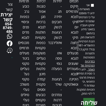
חכמים
יחידות
לכיתת
תרמיות
צור
אני
תיקים
-
כוננות
כובע
קשר
מאשר/ת כי
ותרמילים
תג
אפוד
גרב
ידוע לי ומוסכם
יצירת
לצבא
יחידה
מגן
כפפות
עלי כי הפרטים
קשר
שמסרתי ייאספו,
תיקי
חובקים
ברכיות
וכיסויי
054-
יוחזקו ויעובדו
יום
לנשק
לצבא
פנים
8749-
במאגר מידע
486
לצבא
רצועות
חולצות
מדים
בהתאם
תיקי
לנשק
טקטיות
לצבא
להוראות חוק
הגנת הפרטיות,
רחצה
איזולירבנד
כפפות
מכנסיים
התשמ"א–1981
לצבא
-
טקטיות
תרמיים
(כולל תיקון 13),
מנעולים
איזו
משקפות
מעילים
ולמטרות
המפורטות
לצבא
טסה
נעליים
ביגוד
במדיניות
שעונים
גומי
טקטיות
טקטי
הפרטיות של
מעוררים
הפעלה
פלטות
נעליים
האתר
. ידוע לי
כי מסירת המידע
לצבא
-
מיגון
נעל
נעשית מרצוני
היגיינה
רצועות
קסדה
טקטי
החופשי, וכי
וטואלטיקה
שילר
טקטית
משולב
עומדות לי
-
וסטים
נעלי
הזכויות המוקנות
לי לפי החוק.
צמדנים
כובעים
טיולים
דרגות
טקטיים
נעלי
שליחה
חגורות
מוצרים
ריצת