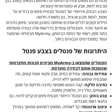
פנטלים הם טושים עמידים המיועדים לשימוש בתנאים קשים, כגון
סביבות לחות, אבק או טמפרטורות קיצוניות.
הצבע הבוהק והייחודי של הפנטל מבטיח סימונים ברורים על
מפות, לוחות תכנון או ציוד, גם בתאורה חלשה.
חיילים זקוקים לכלים אמינים שיתמכו בתכנון מבצעי, סימון נתיבים
או תיעוד מהיר, והפנטלים עומדים בדרישות אלה בצורה מושלמת.
בתור ספק רשמי של כוחות הביטחון, MyArmy מבטיחה שהמוצר
עומד בסטנדרטים הגבוהים ביותר.
היתרונות של פנטלים בצבע פנטל
הפנטלים שתמצאו ב-MyArmy מציעים תכונות מתקדמות
שהופכות אותם לבחירה מועדפת:
עמידות גבוהה:
עמידים במים, אבק ותנאי שטח קשים, מה
שמבטיח שימוש ממושך ללא דהייה.
כתיבה חלקה:
קצה הטוש מאפשר כתיבה מדויקת על מגוון
משטחים, כולל נייר, פלסטיק ומתכת.
צבע בוהק:
גוון הפנטל הייחודי מבטיח סימונים קלים לזיהוי, גם
בתנאי ראות מוגבלים.
עיצוב ארגונומי:
קל לאחיזה, מתאים לשימוש ממושך במהלך