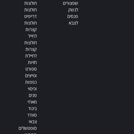
שפצורים
חולצות
לנשק
חולצות
פנסים
דרייפיט
לצבא
חולצות
קצרות
לחייל
חולצות
קצרות
לחיילת
חזיות
ספורט
וטייצים
כפפות
וכיסוי
פנים
מארזי
ביגוד
סוודר
צבאי
סופטשלים