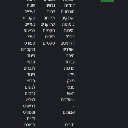
Alternative:
למדים
נלווים
שטח
חוגרונים
לחייל
נעליים
וארנקים
וללוחם
טקטיות
כומתות
שלוקרים
נעליים
וסיכות
טקטיים
צבאיות
צה"ל
תיקים
נעלי
לדרמנים
טקטיים
ספורט
ואולרים
בוקסרים
מיתרי
ביגוד
צניחה
תרמי
ערכות
לגברים
ניקוי
ביגוד
נשק
תרמי
פנסי
לנשים
ראש
גרביים
שאקלים
לצבא
-
דרייפיט
אבזמים
וספורט
-
חזיית
תוכים
ספורט