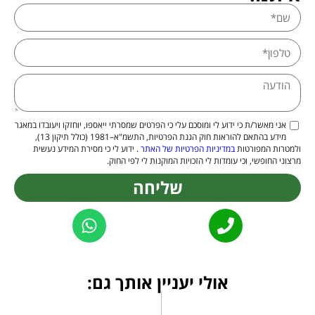
אני מאשר/ת כי ידוע לי ומוסכם עלי כי הפרטים שמסרתי ייאספו, יוחזקו ויעובדו במאגר
מידע בהתאם להוראות חוק הגנת הפרטיות, התשמ"א–1981 (כולל תיקון 13),
ולמטרות המפורטות
במדיניות הפרטיות של האתר
. ידוע לי כי מסירת המידע נעשית
מרצוני החופשי, וכי עומדות לי הזכויות המוקנות לי לפי החוק.
שליחה
Alternative:
אולי יעניין אותך גם: