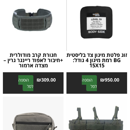
זוג פלטת מיגון צד בליסטית
חגורת קרב מודולרית
BG רמת מיגון 4 גודל:
+חיבור לאפוד ריינגר גרין –
15X15
מצדה ארמור
₪
309.00
₪
950.00
הוספה
הוספה
A
A
לסל
לסל
l
l
t
t
e
e
r
r
n
n
a
a