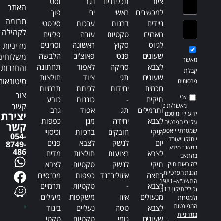
ציוד
תכליתיים
נגד
וסט
:
האתר
למכשירים
ראשי
ירי
פוך
תרומה
ניידים
דרגות
ערכות
סינטטי
לקהילה
מארזים
טקטיות
עזרה
פליזים
לגיוס
סקוץ
ראשונה
וסריגים
מדיניות
שעונים
פנסי
פאוצ'ים
הלבשה
משלוחים
מאשר
לצבא
סריקה
לאפוד
תחתונה
והחזרות
קבלת
שעונים
תגי
ציוד
חולצות
סיטונאות
פרסומים
חכמים
יחידות
לכיתת
תרמיות
צור
אני
תיקים
-
כוננות
כובע
קשר
מאשר/ת כי
ותרמילים
תג
אפוד
גרב
ידוע לי ומוסכם
יצירת
לצבא
יחידה
מגן
כפפות
עלי כי הפרטים
קשר
שמסרתי ייאספו,
תיקי
חובקים
ברכיות
וכיסויי
054-
יוחזקו ויעובדו
יום
לנשק
לצבא
פנים
8749-
במאגר מידע
486
לצבא
רצועות
חולצות
מדים
בהתאם
תיקי
לנשק
טקטיות
לצבא
להוראות חוק
הגנת הפרטיות,
רחצה
איזולירבנד
כפפות
מכנסיים
התשמ"א–1981
לצבא
-
טקטיות
תרמיים
(כולל תיקון 13),
מנעולים
איזו
משקפות
מעילים
ולמטרות
המפורטות
לצבא
טסה
נעליים
ביגוד
במדיניות
שעונים
גומי
טקטיות
טקטי