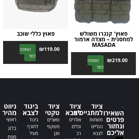
t
t
i
i
v
v
e
e
:
:
פאוץ' קנגרו משולש
פאוץ כללי שוכב
למחסנית – מצדה ארמור
MASADA
₪
119.00
הוספה
A
לסל
₪
219.00
הוספה
l
A
לסל
t
l
e
t
r
e
n
r
a
n
t
ציוד
ציוד
ציוד
ביגוד
ניווט
a
i
למתגייסים
לצבא
טקטי
לצבא
מהיר
השאירו
t
v
פרטים
ראשי
משחות
אולרים
פאצ'ים
ביגוד
i
e
ונחזור
נעליים
וכלים
משקפי
לחורף
בלוג
v
:
אליכם
לצבא
רב
מגן
מעיל
e
מפת