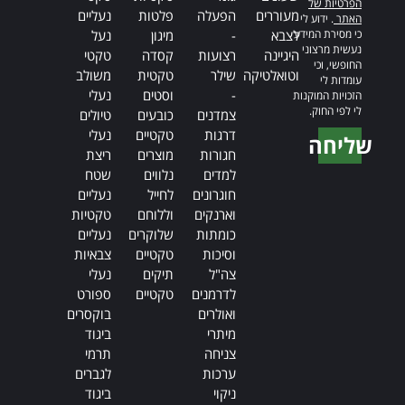
הפרטיות של
מעוררים
הפעלה
פלטות
נעליים
האתר
. ידוע לי
כי מסירת המידע
לצבא
-
מיגון
נעל
נעשית מרצוני
היגיינה
רצועות
קסדה
טקטי
החופשי, וכי
וטואלטיקה
שילר
טקטית
משולב
עומדות לי
-
וסטים
נעלי
הזכויות המוקנות
לי לפי החוק.
צמדנים
כובעים
טיולים
דרגות
טקטיים
נעלי
שליחה
חגורות
מוצרים
ריצת
Alternative:
למדים
נלווים
שטח
חוגרונים
לחייל
נעליים
וארנקים
וללוחם
טקטיות
כומתות
שלוקרים
נעליים
וסיכות
טקטיים
צבאיות
צה"ל
תיקים
נעלי
לדרמנים
טקטיים
ספורט
ואולרים
בוקסרים
מיתרי
ביגוד
צניחה
תרמי
ערכות
לגברים
ניקוי
ביגוד