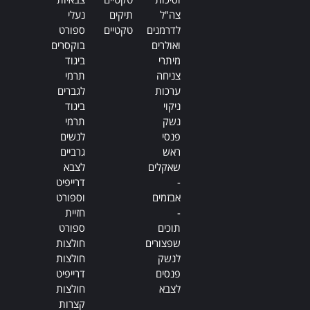
צה"ל
תיקים
נעלי
לדרמנים
טקטיים
ספורט
ואולרים
בוקסרים
מיתרי
ביגוד
צניחה
תרמי
ערכות
לגברים
ניקוי
ביגוד
נשק
תרמי
פנסי
לנשים
ראש
גרביים
שאקלים
לצבא
-
דרייפיט
אבזמים
וספורט
-
חזיית
תוכים
ספורט
שפצורים
חולצות
לנשק
חולצות
פנסים
דרייפיט
לצבא
חולצות
קצרות