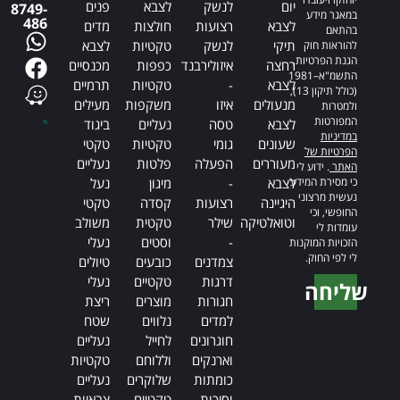
יום
לנשק
לצבא
פנים
8749-
במאגר מידע
486
לצבא
רצועות
חולצות
מדים
בהתאם
תיקי
לנשק
טקטיות
לצבא
להוראות חוק
הגנת הפרטיות,
רחצה
איזולירבנד
כפפות
מכנסיים
התשמ"א–1981
לצבא
-
טקטיות
תרמיים
(כולל תיקון 13),
מנעולים
איזו
משקפות
מעילים
ולמטרות
המפורטות
לצבא
טסה
נעליים
ביגוד
במדיניות
שעונים
גומי
טקטיות
טקטי
הפרטיות של
מעוררים
הפעלה
פלטות
נעליים
האתר
. ידוע לי
כי מסירת המידע
לצבא
-
מיגון
נעל
נעשית מרצוני
היגיינה
רצועות
קסדה
טקטי
החופשי, וכי
וטואלטיקה
שילר
טקטית
משולב
עומדות לי
-
וסטים
נעלי
הזכויות המוקנות
לי לפי החוק.
צמדנים
כובעים
טיולים
דרגות
טקטיים
נעלי
שליחה
חגורות
מוצרים
ריצת
Alternative:
למדים
נלווים
שטח
חוגרונים
לחייל
נעליים
וארנקים
וללוחם
טקטיות
כומתות
שלוקרים
נעליים
וסיכות
טקטיים
צבאיות