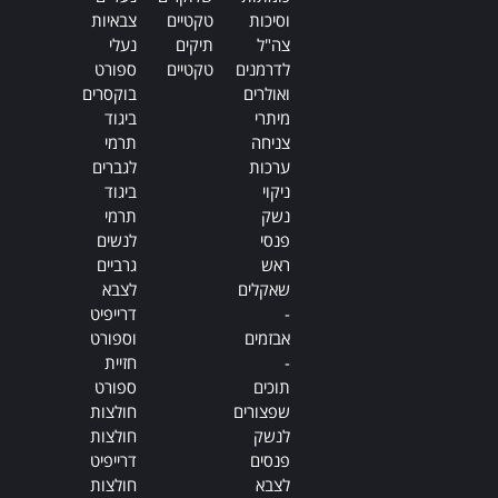
וסיכות
טקטיים
צבאיות
צה"ל
תיקים
נעלי
לדרמנים
טקטיים
ספורט
ואולרים
בוקסרים
מיתרי
ביגוד
צניחה
תרמי
ערכות
לגברים
ניקוי
ביגוד
נשק
תרמי
פנסי
לנשים
ראש
גרביים
שאקלים
לצבא
-
דרייפיט
אבזמים
וספורט
-
חזיית
תוכים
ספורט
שפצורים
חולצות
לנשק
חולצות
פנסים
דרייפיט
לצבא
חולצות