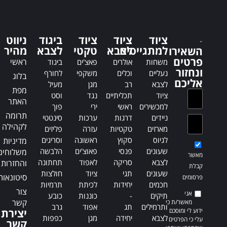
e
e
r
r
n
n
a
a
ציוד
ציוד
ציוד
ביגוד
ניווט
t
t
למתגייסים
לצבא
טקטי
לצבא
מהיר
השאירו
i
i
פרטים
ראשי
משחות
אולרים
פאצ'ים
ביגוד
v
v
ונחזור
נעליים
וכלים
משקפי
לחורף
בלוג
e
e
אליכם
לצבא
רב
מגן
מעיל
:
:
מפת
ציוד
תכליתיים
נגד
וסט
האתר
למכשירים
ראשי
ירי
פוך
תרומה
ניידים
דרגות
ערכות
סינטטי
לקהילה
מארזים
טקטיות
עזרה
פליזים
לגיוס
סקוץ
ראשונה
וסריגים
מדיניות
שעונים
פנסי
פאוצ'ים
הלבשה
משלוחים
מאשר
לצבא
סריקה
לאפוד
תחתונה
והחזרות
קבלת
שעונים
תגי
ציוד
חולצות
סיטונאות
פרסומים
חכמים
יחידות
לכיתת
תרמיות
צור
אני
תיקים
-
כוננות
כובע
קשר
מאשר/ת כי
ותרמילים
תג
אפוד
גרב
ידוע לי ומוסכם
יצירת
לצבא
יחידה
מגן
כפפות
עלי כי הפרטים
קשר