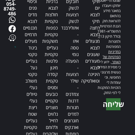
שמסרתי ייאספו,
תיקי
חובקים
ברכיות
וכיסויי
054-
יוחזקו ויעובדו
יום
לנשק
לצבא
פנים
8749-
במאגר מידע
486
לצבא
רצועות
חולצות
מדים
בהתאם
תיקי
לנשק
טקטיות
לצבא
להוראות חוק
הגנת הפרטיות,
רחצה
איזולירבנד
כפפות
מכנסיים
התשמ"א–1981
לצבא
-
טקטיות
תרמיים
(כולל תיקון 13),
מנעולים
איזו
משקפות
מעילים
ולמטרות
המפורטות
לצבא
טסה
נעליים
ביגוד
במדיניות
שעונים
גומי
טקטיות
טקטי
הפרטיות של
מעוררים
הפעלה
פלטות
נעליים
האתר
. ידוע לי
כי מסירת המידע
לצבא
-
מיגון
נעל
נעשית מרצוני
היגיינה
רצועות
קסדה
טקטי
החופשי, וכי
וטואלטיקה
שילר
טקטית
משולב
עומדות לי
-
וסטים
נעלי
הזכויות המוקנות
לי לפי החוק.
צמדנים
כובעים
טיולים
דרגות
טקטיים
נעלי
שליחה
חגורות
מוצרים
ריצת
Alternative:
למדים
נלווים
שטח
חוגרונים
לחייל
נעליים
וארנקים
וללוחם
טקטיות
כומתות
שלוקרים
נעליים