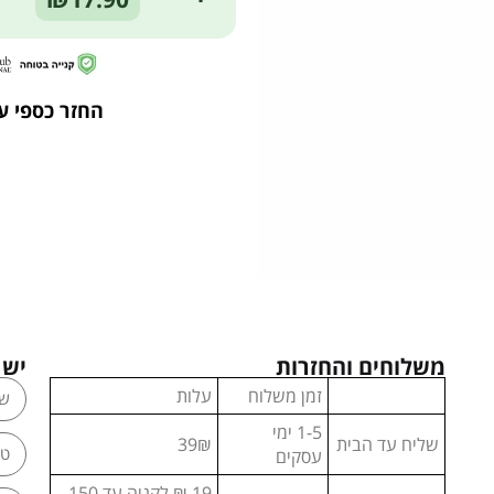
החזר כספי ע
משלוחים והחזרות
יש 
זמן משלוח
עלות
1-5 ימי
שליח עד הבית
39₪
עסקים
19 ₪ לקניה עד 150