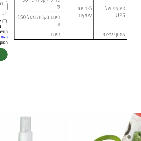
₪
פיקאפ של
1-5 ימי
UPS
עסקים
חינם בקניה מעל 150
א
₪
ו
התשמ"א–1981 (כולל תיקון
איסוף עצמי
חינם
האתר
המוקנ
ive: