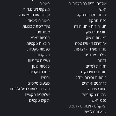
v
אולרים וכלים רב תכליתיים
פאצ'ים
e
ראשי
משקפי מגן נגד ירי
:
דרגות טקטיות סקוץ
ערכות עזרה ראשונה
פנסי סריקה
פאוצ'ים לאפוד
תגי יחידות - תג יחידה
ציוד לכיתת כוננות
חובקים לנשק
אפוד מגן
רצועות לנשק
ברכיות לצבא
איזולירבנד - איזו טסה
חולצות טקטיות
גומי הפעלה - רצועות
כפפות טקטיות
שילר - צמדנים
משקפות
דרגות
נעליים טקטיות
חגורות למדים
פלטות מיגון
חוגרונים וארנקים
קסדה טקטית
כומתות וסיכות צה"ל
וסטים
לדרמנים ואולרים
כובעים טקטיים
מיתרי צניחה
מוצרים נלווים לחייל וללוחם
ערכות ניקוי נשק
שלוקרים טקטיים
פנסי ראש
תיקים טקטיים
שאקלים - אבזמים - תוכים
שפצורים לנשק