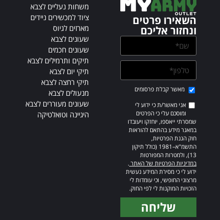
v
משחות נעליים לצבא
e
ציוד למכשירים ניידים
השאירו פרטים
:
מארזים לגיוס
ונחזור אליכם
שעונים לצבא
שעונים חכמים
תיקים ותרמילים לצבא
תיקי יום לצבא
תיקי רחצה לצבא
מאשר קבלת פרסומים
מנעולים לצבא
שעונים מעוררים לצבא
אני מאשר/ת כי ידוע לי
ומוסכם עלי כי הפרטים
היגיינה וטואלטיקה
שמסרתי ייאספו, יוחזקו ויעובדו
במאגר מידע בהתאם להוראות
חוק הגנת הפרטיות,
התשמ"א–1981 (כולל תיקון
13), ולמטרות המפורטות
במדיניות הפרטיות של האתר
.
ידוע לי כי מסירת המידע נעשית
מרצוני החופשי, וכי עומדות לי
הזכויות המוקנות לי לפי החוק.
שליחה