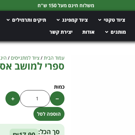
משלוח חינם מעל 150 ש"ח
ציוד טקטי
ציוד קמפינג
תיקים ותרמילים
מותגים
אודות
יצירת קשר
עמוד הבית
/
ציוד למתגייסים
/
היגי
ספרי למושב אסלה 60 
+
−
הוספה לסל
Alternative:
סך הכל:
₪17.90