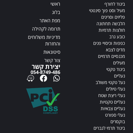
v
ראשי
v
ביגוד לחורף
e
e
מעיל וסט פוך סינטטי
בלוג
:
:
פליזים וסריגים
מפת האתר
הלבשה תחתונה
תרומה לקהילה
חולצות תרמיות
כובע גרב
מדיניות משלוחים
כפפות וכיסויי פנים
והחזרות
מדים לצבא
סיטונאות
מכנסיים תרמיים
צור קשר
מעילים
יצירת קשר
ביגוד טקטי
054-8749-486
נעליים
נעל טקטי משולב
נעלי טיולים
נעלי ריצת שטח
נעליים טקטיות
נעליים צבאיות
נעלי ספורט
בוקסרים
ביגוד תרמי לגברים