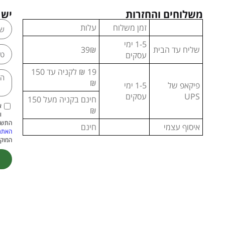
משלוחים והחזרות
יש 
זמן משלוח
עלות
1-5 ימי
שליח עד הבית
39₪
עסקים
19 ₪ לקניה עד 150
₪
פיקאפ של
1-5 ימי
UPS
עסקים
חינם בקניה מעל 150
א
₪
ו
התשמ"א–1981 (כולל תיקון
איסוף עצמי
חינם
האתר
המוקנ
ive: