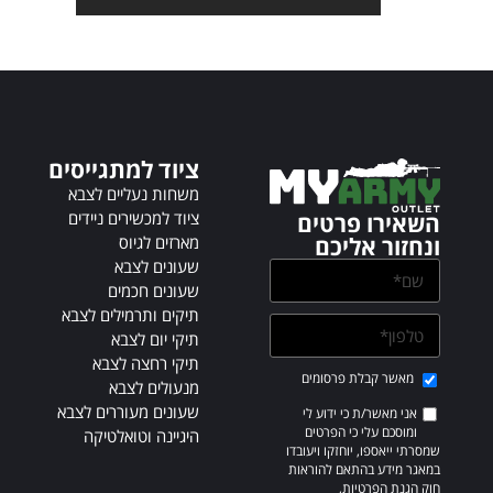
t
e
r
n
a
t
ציוד למתגייסים
i
v
משחות נעליים לצבא
e
ציוד למכשירים ניידים
השאירו פרטים
:
מארזים לגיוס
ונחזור אליכם
שעונים לצבא
שעונים חכמים
תיקים ותרמילים לצבא
תיקי יום לצבא
תיקי רחצה לצבא
מאשר קבלת פרסומים
מנעולים לצבא
שעונים מעוררים לצבא
אני מאשר/ת כי ידוע לי
ומוסכם עלי כי הפרטים
היגיינה וטואלטיקה
שמסרתי ייאספו, יוחזקו ויעובדו
במאגר מידע בהתאם להוראות
חוק הגנת הפרטיות,