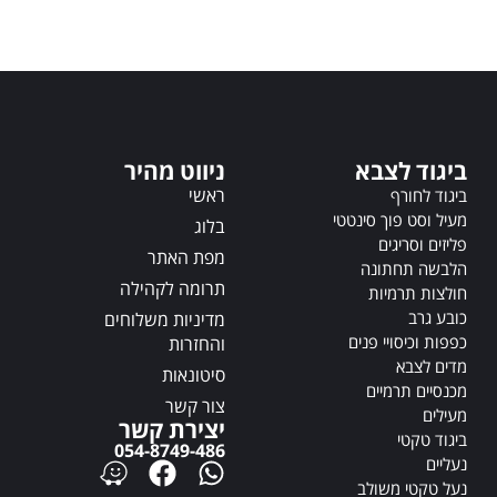
t
t
e
e
r
r
n
n
a
a
t
t
i
i
ביגוד לצבא
ניווט מהיר
v
v
ראשי
ביגוד לחורף
e
e
מעיל וסט פוך סינטטי
:
:
בלוג
פליזים וסריגים
מפת האתר
הלבשה תחתונה
תרומה לקהילה
חולצות תרמיות
כובע גרב
מדיניות משלוחים
כפפות וכיסויי פנים
והחזרות
מדים לצבא
סיטונאות
מכנסיים תרמיים
צור קשר
מעילים
יצירת קשר
ביגוד טקטי
054-8749-486
נעליים
נעל טקטי משולב