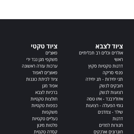
t
e
r
n
a
t
i
ציוד לצבא
ציוד טקטי
v
אולרים וכלים רב תכליתיים
פאצ'ים
e
ראשי
משקפי מגן נגד ירי
:
דרגות טקטיות סקוץ
ערכות עזרה ראשונה
פנסי סריקה
פאוצ'ים לאפוד
תגי יחידות - תג יחידה
ציוד לכיתת כוננות
חובקים לנשק
אפוד מגן
רצועות לנשק
ברכיות לצבא
איזולירבנד - איזו טסה
חולצות טקטיות
גומי הפעלה - רצועות
כפפות טקטיות
שילר - צמדנים
משקפות
דרגות
נעליים טקטיות
חגורות למדים
פלטות מיגון
חוגרונים וארנקים
קסדה טקטית