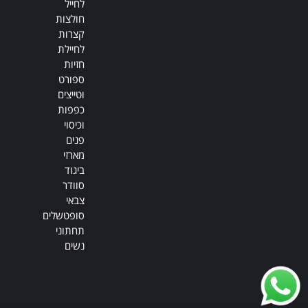
לחייל
חולצות
קצרות
לחיילת
חזיות
ספורט
וטייצים
כפפות
וכיסוי
פנים
מארזי
ביגוד
סוודר
צבאי
סופטשלים
תחתוני
נשים