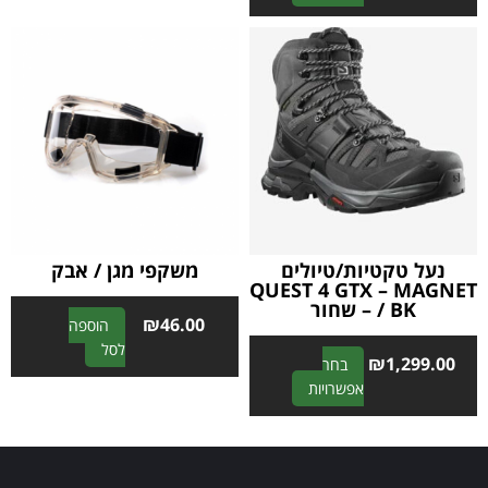
l
e
t
r
e
n
r
a
n
t
a
i
t
v
i
e
v
:
e
:
נעל טקטיות/טיולים
משקפי מגן / אבק
QUEST 4 GTX – MAGNET
/ BK – שחור
₪
46.00
הוספה
A
לסל
₪
1,299.00
בחר
l
A
אפשרויות
t
l
e
t
r
e
n
r