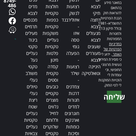
8749-
במאגר מידע
486
לצבא
רצועות
חולצות
מדים
בהתאם
תיקי
לנשק
טקטיות
לצבא
להוראות חוק
הגנת הפרטיות,
רחצה
איזולירבנד
כפפות
מכנסיים
התשמ"א–1981
לצבא
-
טקטיות
תרמיים
(כולל תיקון 13),
מנעולים
איזו
משקפות
מעילים
ולמטרות
המפורטות
לצבא
טסה
נעליים
ביגוד
במדיניות
שעונים
גומי
טקטיות
טקטי
הפרטיות של
מעוררים
הפעלה
פלטות
נעליים
האתר
. ידוע לי
כי מסירת המידע
לצבא
-
מיגון
נעל
נעשית מרצוני
היגיינה
רצועות
קסדה
טקטי
החופשי, וכי
וטואלטיקה
שילר
טקטית
משולב
עומדות לי
-
וסטים
נעלי
הזכויות המוקנות
לי לפי החוק.
צמדנים
כובעים
טיולים
דרגות
טקטיים
נעלי
שליחה
חגורות
מוצרים
ריצת
Alternative:
למדים
נלווים
שטח
חוגרונים
לחייל
נעליים
וארנקים
וללוחם
טקטיות
כומתות
שלוקרים
נעליים
וסיכות
טקטיים
צבאיות