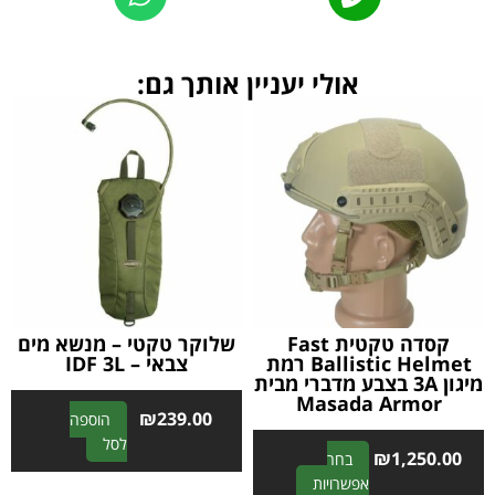
אולי יעניין אותך גם:
קסדה טקטית Fast
שלוקר טקטי – מנשא מים
Ballistic Helmet רמת
צבאי – IDF 3L
מיגון 3A בצבע מדברי מבית
Masada Armor
₪
239.00
הוספה
A
לסל
₪
1,250.00
בחר
l
A
אפשרויות
t