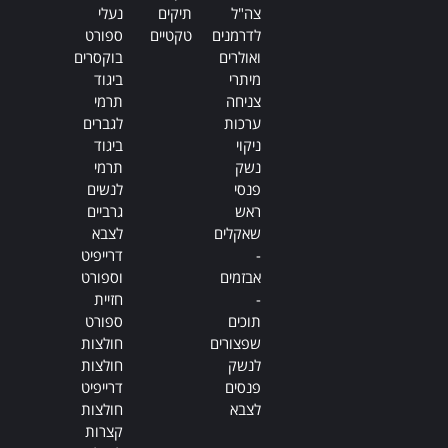
צה"ל
תיקים
נעלי
לדרמנים
טקטיים
ספורט
ואולרים
בוקסרים
מיתרי
ביגוד
צניחה
תרמי
ערכות
לגברים
ניקוי
ביגוד
נשק
תרמי
פנסי
לנשים
ראש
גרביים
שאקלים
לצבא
-
דרייפיט
אבזמים
וספורט
-
חזיית
תוכים
ספורט
שפצורים
חולצות
לנשק
חולצות
פנסים
דרייפיט
לצבא
חולצות
קצרות