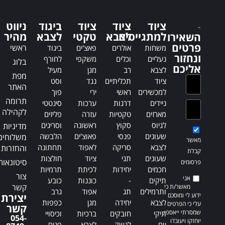
a
n
t
a
i
ציוד
ציוד
ציוד
ביגוד
ניווט
t
למתגייסים
לצבא
טקטי
לצבא
v
מהיר
השאירו
i
פרטים
e
ראשי
משחות
אולרים
פאצ'ים
ביגוד
v
ונחזור
:
נעליים
וכלים
משקפי
לחורף
בלוג
e
אליכם
לצבא
רב
מגן
מעיל
:
מפת
ציוד
תכליתיים
נגד
וסט
האתר
למכשירים
ראשי
ירי
פוך
תרומה
ניידים
דרגות
ערכות
סינטטי
לקהילה
מארזים
טקטיות
עזרה
פליזים
לגיוס
סקוץ
ראשונה
וסריגים
מדיניות
שעונים
פנסי
פאוצ'ים
הלבשה
משלוחים
מאשר
לצבא
סריקה
לאפוד
תחתונה
והחזרות
קבלת
שעונים
תגי
ציוד
חולצות
סיטונאות
פרסומים
חכמים
יחידות
לכיתת
תרמיות
צור
אני
תיקים
-
כוננות
כובע
קשר
מאשר/ת כי
ותרמילים
תג
אפוד
גרב
ידוע לי ומוסכם
יצירת
לצבא
יחידה
מגן
כפפות
עלי כי הפרטים
קשר
שמסרתי ייאספו,
תיקי
חובקים
ברכיות
וכיסויי
054-
יוחזקו ויעובדו
יום
לנשק
לצבא
פנים