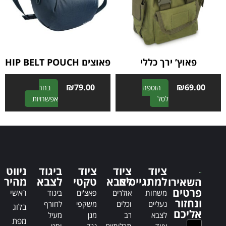
t
t
i
i
v
v
e
e
:
:
פאוץ’ ירך כללי
פאוצים HIP BELT POUCH
₪
79.00
₪
69.00
הוספה
בחר
A
A
לסל
אפשרויות
l
l
t
t
e
e
r
r
n
n
a
a
ציוד
ציוד
ציוד
ביגוד
ניווט
t
t
למתגייסים
לצבא
טקטי
לצבא
מהיר
השאירו
i
i
פרטים
ראשי
משחות
אולרים
פאצ'ים
ביגוד
v
v
ונחזור
נעליים
וכלים
משקפי
לחורף
בלוג
e
e
אליכם
לצבא
רב
מגן
מעיל
:
:
מפת