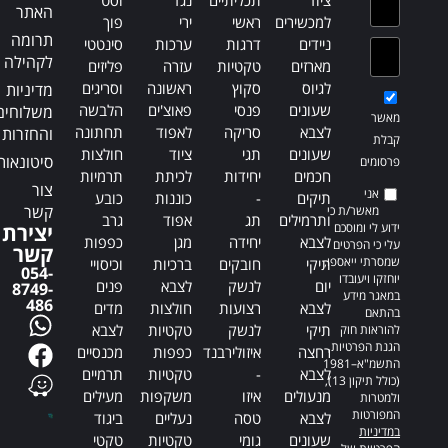
ציוד
תכליתיים
נגד
וסט
האתר
למכשירים
ראשי
ירי
פוך
תרומה
ניידים
דרגות
ערכות
סינטטי
לקהילה
מארזים
טקטיות
עזרה
פליזים
לגיוס
סקוץ
ראשונה
וסריגים
מדיניות
שעונים
פנסי
פאוצ'ים
הלבשה
משלוחים
מאשר
לצבא
סריקה
לאפוד
תחתונה
והחזרות
קבלת
שעונים
תגי
ציוד
חולצות
סיטונאות
פרסומים
חכמים
יחידות
לכיתת
תרמיות
צור
אני
תיקים
-
כוננות
כובע
קשר
מאשר/ת כי
ותרמילים
תג
אפוד
גרב
ידוע לי ומוסכם
יצירת
לצבא
יחידה
מגן
כפפות
עלי כי הפרטים
קשר
שמסרתי ייאספו,
תיקי
חובקים
ברכיות
וכיסויי
054-
יוחזקו ויעובדו
יום
לנשק
לצבא
פנים
8749-
במאגר מידע
486
לצבא
רצועות
חולצות
מדים
בהתאם
תיקי
לנשק
טקטיות
לצבא
להוראות חוק
הגנת הפרטיות,
רחצה
איזולירבנד
כפפות
מכנסיים
התשמ"א–1981
לצבא
-
טקטיות
תרמיים
(כולל תיקון 13),
מנעולים
איזו
משקפות
מעילים
ולמטרות
המפורטות
לצבא
טסה
נעליים
ביגוד
במדיניות
שעונים
גומי
טקטיות
טקטי