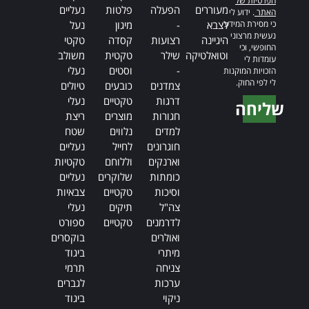
הפרטיות של
מעוררים
הפעלה
פלטות
נעליים
האתר
. ידוע לי
כי מסירת המידע
לצבא
-
מיגון
נעל
נעשית מרצוני
היגיינה
רצועות
קסדה
טקטי
החופשי, וכי
וטואלטיקה
שילר
טקטית
משולב
עומדות לי
-
וסטים
נעלי
הזכויות המוקנות
לי לפי החוק.
צמדנים
כובעים
טיולים
דרגות
טקטיים
נעלי
שליחה
חגורות
מוצרים
ריצת
Alternative:
למדים
נלווים
שטח
חוגרונים
לחייל
נעליים
וארנקים
וללוחם
טקטיות
כומתות
שלוקרים
נעליים
וסיכות
טקטיים
צבאיות
צה"ל
תיקים
נעלי
לדרמנים
טקטיים
ספורט
ואולרים
בוקסרים
מיתרי
ביגוד
צניחה
תרמי
ערכות
לגברים
ניקוי
ביגוד