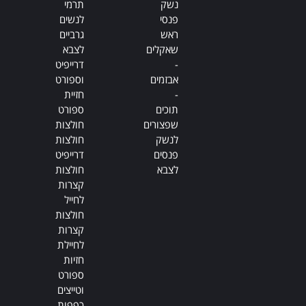
נשק
תרמי
פנסי
לנשים
ראש
גרביים
שאקלים
לצבא
-
דרייפיט
אבזמים
וספורט
-
חזיית
תוכים
ספורט
שפצורים
חולצות
לנשק
חולצות
פנסים
דרייפיט
לצבא
חולצות
קצרות
לחייל
חולצות
קצרות
לחיילת
חזיות
ספורט
וטייצים
כפפות