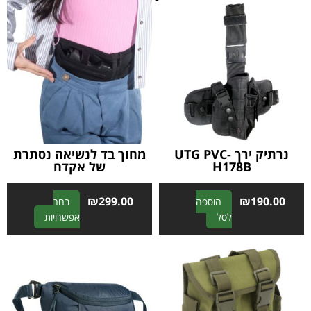
נרתיק ירך UTG PVC-
מחוך בד לנשיאה נסתרת
H178B
של אקדח
₪
299.00
₪
190.00
הוספה
בחר
A
A
לסל
אפשרויות
l
l
t
t
e
e
r
r
n
n
a
a