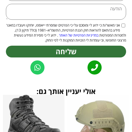
אני מאשר/ת כי ידוע לי ומוסכם עלי כי הפרטים שמסרתי ייאספו, יוחזקו ויעובדו במאגר
מידע בהתאם להוראות חוק הגנת הפרטיות, התשמ"א–1981 (כולל תיקון 13),
ולמטרות המפורטות
במדיניות הפרטיות של האתר
. ידוע לי כי מסירת המידע נעשית
מרצוני החופשי, וכי עומדות לי הזכויות המוקנות לי לפי החוק.
שליחה
Alternative:
אולי יעניין אותך גם: