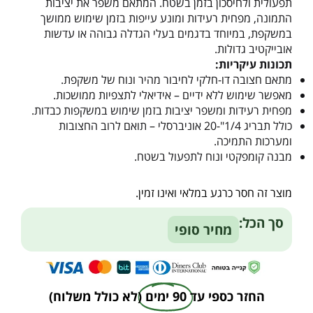
תפעולית ולחיסכון בזמן בשטח. המתאם משפר את יציבות
התמונה, מפחית רעידות ומונע עייפות בזמן שימוש ממושך
במשקפת, במיוחד בדגמים בעלי הגדלה גבוהה או עדשות
אובייקטיב גדולות.
תכונות עיקריות:
מתאם חצובה דו-חלקי לחיבור מהיר ונוח של משקפת.
מאפשר שימוש ללא ידיים – אידיאלי לתצפיות ממושכות.
מפחית רעידות ומשפר יציבות בזמן שימוש במשקפות כבדות.
כולל תבריג 1/4"-20 אוניברסלי – תואם לרוב החצובות
ומערכות התמיכה.
מבנה קומפקטי ונוח לתפעול בשטח.
מוצר זה חסר כרגע במלאי ואינו זמין.
Alternative:
סך הכל:
מחיר סופי
החזר כספי עד
90 ימים
(לא כולל משלוח)