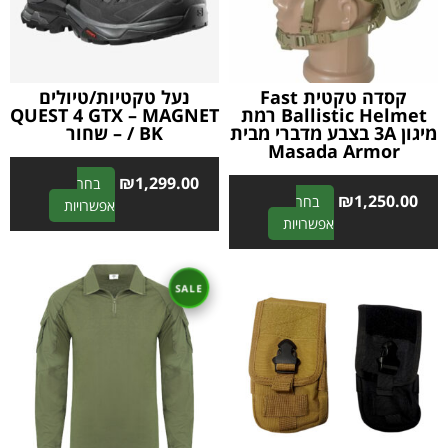
קסדה טקטית Fast
נעל טקטיות/טיולים
Ballistic Helmet רמת
QUEST 4 GTX – MAGNET
מיגון 3A בצבע מדברי מבית
/ BK – שחור
Masada Armor
₪
1,299.00
בחר
₪
1,250.00
בחר
A
אפשרויות
A
אפשרויות
l
l
t
t
e
e
r
r
n
n
a
a
t
t
i
i
v
v
e
e
: