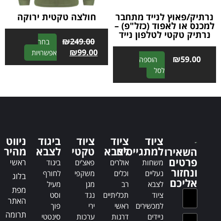
:
נרתיק/פאוץ לנייד מתחבר
חולצה טקטית ירוקה
למכנס או לאפוד (כזל"פ) –
נרתיק טקטי לטלפון נייד
₪
249.00
בחר
A
₪
99.00
אפשרויות
₪
59.00
הוספה
l
A
לסל
t
l
e
t
r
e
n
r
a
n
t
a
i
ציוד
ציוד
ציוד
ביגוד
ניווט
t
למתגייסים
לצבא
טקטי
לצבא
v
מהיר
השאירו
i
פרטים
e
ראשי
משחות
אולרים
פאצ'ים
ביגוד
v
ונחזור
:
נעליים
וכלים
משקפי
לחורף
בלוג
e
אליכם
לצבא
רב
מגן
מעיל
:
מפת
ציוד
תכליתיים
נגד
וסט
האתר
למכשירים
ראשי
ירי
פוך
תרומה
ניידים
דרגות
ערכות
סינטטי