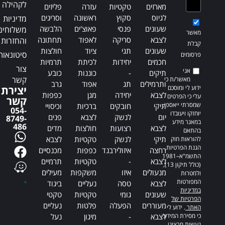
לקהילה
מארזים
טקטיות
עזרה
פליזים
לגיוס
סקוץ
ראשונה
וסריגים
מדיניות
שעונים
פנסי
פאוצ'ים
הלבשה
משלוחים
מאשר
לצבא
סריקה
לאפוד
תחתונה
והחזרות
קבלת
שעונים
תגי
ציוד
חולצות
סיטונאות
פרסומים
חכמים
יחידות
לכיתת
תרמיות
צור
אני
תיקים
-
כוננות
כובע
קשר
מאשר/ת כי
ותרמילים
תג
אפוד
גרב
ידוע לי ומוסכם
יצירת
לצבא
יחידה
מגן
כפפות
עלי כי הפרטים
קשר
שמסרתי ייאספו,
תיקי
חובקים
ברכיות
וכיסויי
054-
יוחזקו ויעובדו
יום
לנשק
לצבא
פנים
8749-
במאגר מידע
486
לצבא
רצועות
חולצות
מדים
בהתאם
תיקי
לנשק
טקטיות
לצבא
להוראות חוק
הגנת הפרטיות,
רחצה
איזולירבנד
כפפות
מכנסיים
התשמ"א–1981
לצבא
-
טקטיות
תרמיים
(כולל תיקון 13),
מנעולים
איזו
משקפות
מעילים
ולמטרות
המפורטות
לצבא
טסה
נעליים
ביגוד
במדיניות
שעונים
גומי
טקטיות
טקטי
הפרטיות של
מעוררים
הפעלה
פלטות
נעליים
האתר
. ידוע לי
כי מסירת המידע
לצבא
-
מיגון
נעל
נעשית מרצוני