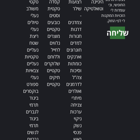
היגיינה
רצועות
קסדה
טקטי
החופשי, וכי
וטואלטיקה
שילר
טקטית
משולב
עומדות לי
-
וסטים
נעלי
הזכויות המוקנות
לי לפי החוק.
צמדנים
כובעים
טיולים
דרגות
טקטיים
נעלי
שליחה
חגורות
מוצרים
ריצת
Alternative:
למדים
נלווים
שטח
חוגרונים
לחייל
נעליים
וארנקים
וללוחם
טקטיות
כומתות
שלוקרים
נעליים
וסיכות
טקטיים
צבאיות
צה"ל
תיקים
נעלי
לדרמנים
טקטיים
ספורט
ואולרים
בוקסרים
מיתרי
ביגוד
צניחה
תרמי
ערכות
לגברים
ניקוי
ביגוד
נשק
תרמי
פנסי
לנשים
ראש
גרביים