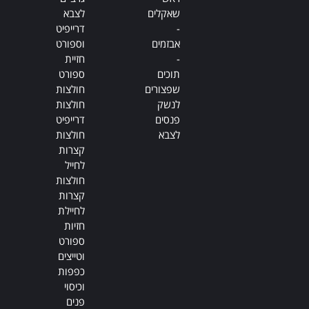
שאקלים
לצבא
-
דרייפיט
אבזמים
וספורט
-
חזיית
תוכים
ספורט
שפצורים
חולצות
לנשק
חולצות
פנסים
דרייפיט
לצבא
חולצות
קצרות
לחייל
חולצות
קצרות
לחיילת
חזיות
ספורט
וטייצים
כפפות
וכיסוי
פנים