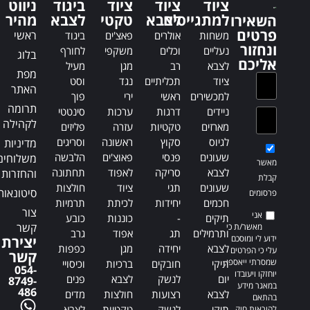
t
ציוד
ציוד
ציוד
ביגוד
ניווט
a
i
למתגייסים
לצבא
טקטי
לצבא
מהיר
השאירו
t
v
פרטים
ראשי
משחות
אולרים
פאצ'ים
ביגוד
i
e
ונחזור
נעליים
וכלים
משקפי
לחורף
בלוג
v
:
אליכם
לצבא
רב
מגן
מעיל
e
מפת
ציוד
תכליתיים
נגד
וסט
:
האתר
למכשירים
ראשי
ירי
פוך
תרומה
ניידים
דרגות
ערכות
סינטטי
לקהילה
מארזים
טקטיות
עזרה
פליזים
לגיוס
סקוץ
ראשונה
וסריגים
מדיניות
שעונים
פנסי
פאוצ'ים
הלבשה
משלוחים
מאשר
לצבא
סריקה
לאפוד
תחתונה
והחזרות
קבלת
שעונים
תגי
ציוד
חולצות
סיטונאות
פרסומים
חכמים
יחידות
לכיתת
תרמיות
צור
אני
תיקים
-
כוננות
כובע
קשר
מאשר/ת כי
ותרמילים
תג
אפוד
גרב
ידוע לי ומוסכם
יצירת
לצבא
יחידה
מגן
כפפות
עלי כי הפרטים
קשר
שמסרתי ייאספו,
תיקי
חובקים
ברכיות
וכיסויי
054-
יוחזקו ויעובדו
יום
לנשק
לצבא
פנים
8749-
במאגר מידע
486
לצבא
רצועות
חולצות
מדים
בהתאם
תיקי
לנשק
טקטיות
לצבא
להוראות חוק