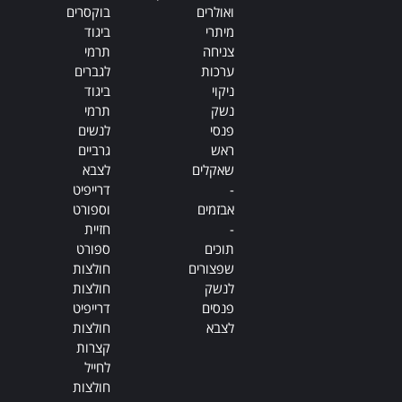
ואולרים
בוקסרים
מיתרי
ביגוד
צניחה
תרמי
ערכות
לגברים
ניקוי
ביגוד
נשק
תרמי
פנסי
לנשים
ראש
גרביים
שאקלים
לצבא
-
דרייפיט
אבזמים
וספורט
-
חזיית
תוכים
ספורט
שפצורים
חולצות
לנשק
חולצות
פנסים
דרייפיט
לצבא
חולצות
קצרות
לחייל
חולצות