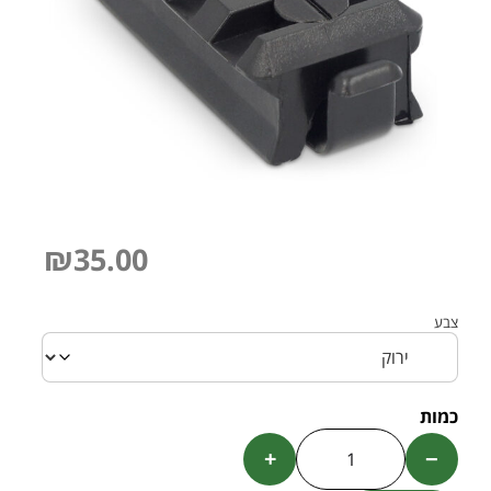
₪
35.00
צבע
+
−