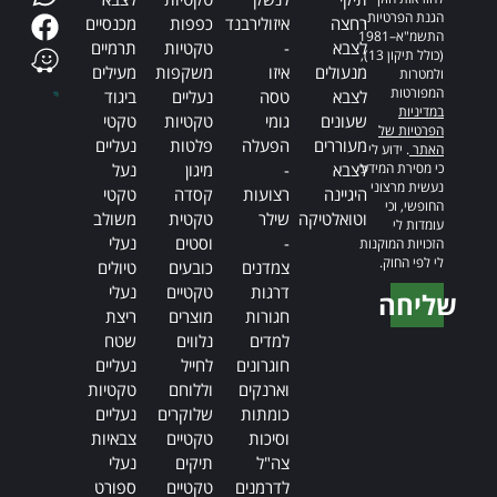
הגנת הפרטיות,
רחצה
איזולירבנד
כפפות
מכנסיים
התשמ"א–1981
לצבא
-
טקטיות
תרמיים
(כולל תיקון 13),
מנעולים
איזו
משקפות
מעילים
ולמטרות
המפורטות
לצבא
טסה
נעליים
ביגוד
במדיניות
שעונים
גומי
טקטיות
טקטי
הפרטיות של
מעוררים
הפעלה
פלטות
נעליים
האתר
. ידוע לי
כי מסירת המידע
לצבא
-
מיגון
נעל
נעשית מרצוני
היגיינה
רצועות
קסדה
טקטי
החופשי, וכי
וטואלטיקה
שילר
טקטית
משולב
עומדות לי
-
וסטים
נעלי
הזכויות המוקנות
לי לפי החוק.
צמדנים
כובעים
טיולים
דרגות
טקטיים
נעלי
שליחה
חגורות
מוצרים
ריצת
Alternative:
למדים
נלווים
שטח
חוגרונים
לחייל
נעליים
וארנקים
וללוחם
טקטיות
כומתות
שלוקרים
נעליים
וסיכות
טקטיים
צבאיות
צה"ל
תיקים
נעלי
לדרמנים
טקטיים
ספורט