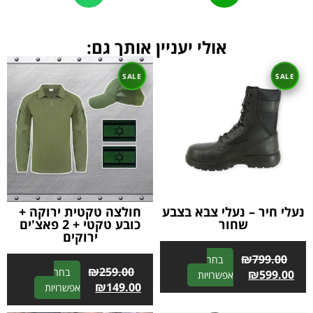
אולי יעניין אותך גם:
נעלי חיר – נעלי צבא בצבע
חולצה טקטית ירוקה +
שחור
כובע טקטי + 2 פאצ'ים
ירוקים
₪
799.00
בחר
₪
259.00
בחר
A
₪
599.00
אפשרויות
A
₪
149.00
אפשרויות
l
l
t