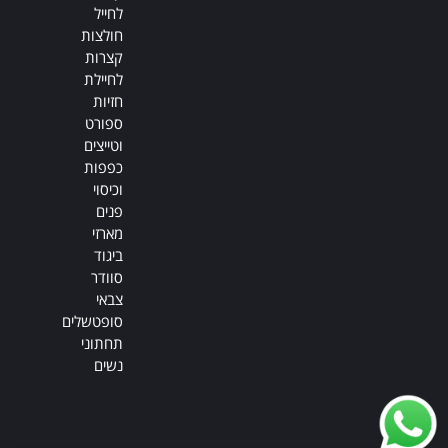
לחייל
חולצות
קצרות
לחיילת
חזיות
ספורט
וטייצים
כפפות
וכיסוי
פנים
מארזי
ביגוד
סוודר
צבאי
סופטשלים
תחתוני
נשים