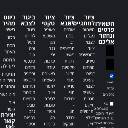
e
i
r
v
n
e
ציוד
ציוד
ציוד
ביגוד
ניווט
a
:
למתגייסים
לצבא
טקטי
לצבא
מהיר
השאירו
t
פרטים
ראשי
משחות
אולרים
פאצ'ים
ביגוד
i
ונחזור
נעליים
וכלים
משקפי
לחורף
בלוג
v
אליכם
לצבא
רב
מגן
מעיל
e
מפת
ציוד
תכליתיים
נגד
וסט
:
האתר
למכשירים
ראשי
ירי
פוך
תרומה
ניידים
דרגות
ערכות
סינטטי
לקהילה
מארזים
טקטיות
עזרה
פליזים
לגיוס
סקוץ
ראשונה
וסריגים
מדיניות
שעונים
פנסי
פאוצ'ים
הלבשה
משלוחים
מאשר
לצבא
סריקה
לאפוד
תחתונה
והחזרות
קבלת
שעונים
תגי
ציוד
חולצות
סיטונאות
פרסומים
חכמים
יחידות
לכיתת
תרמיות
צור
אני
תיקים
-
כוננות
כובע
קשר
מאשר/ת כי
ותרמילים
תג
אפוד
גרב
ידוע לי ומוסכם
יצירת
לצבא
יחידה
מגן
כפפות
עלי כי הפרטים
קשר
שמסרתי ייאספו,
תיקי
חובקים
ברכיות
וכיסויי
054-
יוחזקו ויעובדו