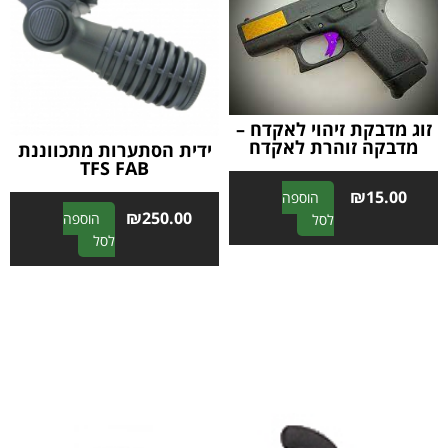
זוג מדבקת זיהוי לאקדח –
מדבקה זוהרת לאקדח
ידית הסתערות מתכווננת
TFS FAB
₪
15.00
הוספה
₪
250.00
A
הוספה
לסל
A
l
לסל
l
t
t
e
e
r
r
n
n
a
a
t
t
i
i
v
v
e