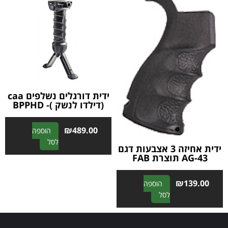
e
:
:
ידית דורגלים נשלפים caa
(דילדו לנשק )- BPPHD
₪
489.00
הוספה
A
לסל
ידית אחיזה 3 אצבעות דגם
l
AG-43 תוצרת FAB
t
e
₪
139.00
הוספה
r
A
לסל
n
l
a
t
t