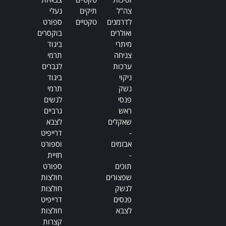
צה"ל
תיקים
נעלי
לדרמנים
טקטיים
ספורט
ואולרים
בוקסרים
מיתרי
ביגוד
צניחה
תרמי
ערכות
לגברים
ניקוי
ביגוד
נשק
תרמי
פנסי
לנשים
ראש
גרביים
שאקלים
לצבא
-
דרייפיט
אבזמים
וספורט
-
חזיית
תוכים
ספורט
שפצורים
חולצות
לנשק
חולצות
פנסים
דרייפיט
לצבא
חולצות
קצרות