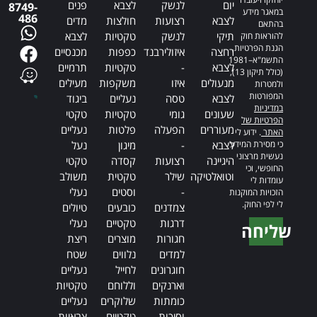
יום
לנשק
לצבא
פנים
8749-
במאגר מידע
486
לצבא
רצועות
חולצות
מדים
בהתאם
תיקי
לנשק
טקטיות
לצבא
להוראות חוק
הגנת הפרטיות,
רחצה
איזולירבנד
כפפות
מכנסיים
התשמ"א–1981
לצבא
-
טקטיות
תרמיים
(כולל תיקון 13),
מנעולים
איזו
משקפות
מעילים
ולמטרות
המפורטות
לצבא
טסה
נעליים
ביגוד
במדיניות
שעונים
גומי
טקטיות
טקטי
הפרטיות של
מעוררים
הפעלה
פלטות
נעליים
האתר
. ידוע לי
כי מסירת המידע
לצבא
-
מיגון
נעל
נעשית מרצוני
היגיינה
רצועות
קסדה
טקטי
החופשי, וכי
וטואלטיקה
שילר
טקטית
משולב
עומדות לי
-
וסטים
נעלי
הזכויות המוקנות
לי לפי החוק.
צמדנים
כובעים
טיולים
דרגות
טקטיים
נעלי
שליחה
חגורות
מוצרים
ריצת
Alternative:
למדים
נלווים
שטח
חוגרונים
לחייל
נעליים
וארנקים
וללוחם
טקטיות
כומתות
שלוקרים
נעליים
וסיכות
טקטיים
צבאיות