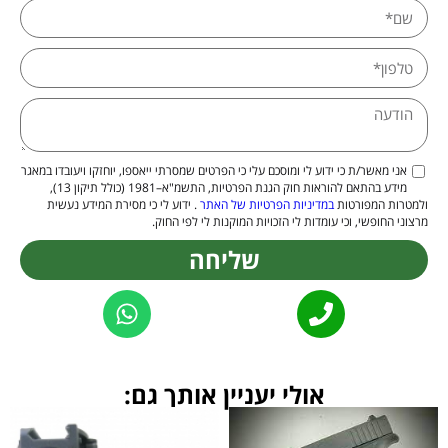
אני מאשר/ת כי ידוע לי ומוסכם עלי כי הפרטים שמסרתי ייאספו, יוחזקו ויעובדו במאגר
מידע בהתאם להוראות חוק הגנת הפרטיות, התשמ"א–1981 (כולל תיקון 13),
ולמטרות המפורטות
במדיניות הפרטיות של האתר
. ידוע לי כי מסירת המידע נעשית
מרצוני החופשי, וכי עומדות לי הזכויות המוקנות לי לפי החוק.
שליחה
Alternative:
אולי יעניין אותך גם: