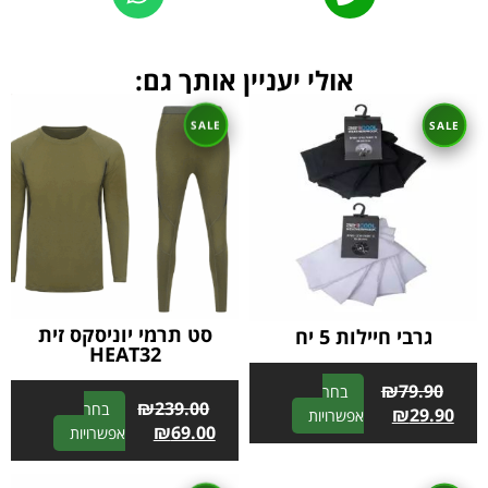
אולי יעניין אותך גם:
סט תרמי יוניסקס זית
גרבי חיילות 5 יח
HEAT32
₪
79.90
בחר
₪
239.00
בחר
A
₪
29.90
אפשרויות
A
₪
69.00
אפשרויות
l
l
t
t
e