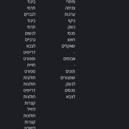
מיתרי
ביגוד
צניחה
תרמי
ערכות
לגברים
ניקוי
ביגוד
נשק
תרמי
פנסי
לנשים
ראש
גרביים
שאקלים
לצבא
-
דרייפיט
אבזמים
וספורט
-
חזיית
תוכים
ספורט
שפצורים
חולצות
לנשק
חולצות
פנסים
דרייפיט
לצבא
חולצות
קצרות
לחייל
חולצות
קצרות
לחיילת