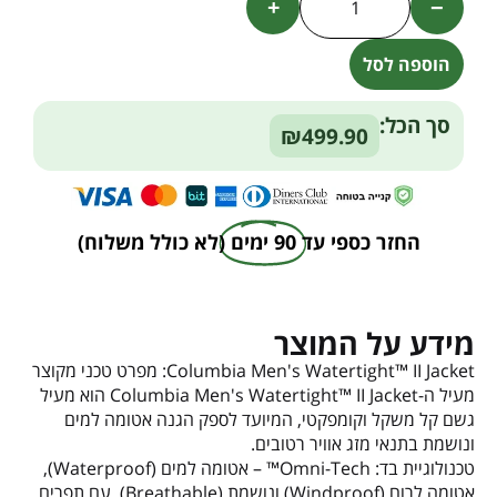
+
−
הוספה לסל
Alternative:
סך הכל:
₪499.90
החזר כספי עד
90 ימים
(לא כולל משלוח)
מידע על המוצר
Columbia Men's Watertight™ II Jacket: מפרט טכני מקוצר
מעיל ה-Columbia Men's Watertight™ II Jacket הוא מעיל
גשם קל משקל וקומפקטי, המיועד לספק הגנה אטומה למים
ונושמת בתנאי מזג אוויר רטובים.
טכנולוגיית בד: Omni-Tech™ – אטומה למים (Waterproof),
אטומה לרוח (Windproof) ונושמת (Breathable), עם תפרים