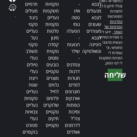
התשמ"א–1981
לצבא
-
טקטיות
תרמיים
(כולל תיקון 13),
מנעולים
איזו
משקפות
מעילים
ולמטרות
המפורטות
לצבא
טסה
נעליים
ביגוד
במדיניות
שעונים
גומי
טקטיות
טקטי
הפרטיות של
מעוררים
הפעלה
פלטות
נעליים
האתר
. ידוע לי
כי מסירת המידע
לצבא
-
מיגון
נעל
נעשית מרצוני
היגיינה
רצועות
קסדה
טקטי
החופשי, וכי
וטואלטיקה
שילר
טקטית
משולב
עומדות לי
-
וסטים
נעלי
הזכויות המוקנות
לי לפי החוק.
צמדנים
כובעים
טיולים
דרגות
טקטיים
נעלי
שליחה
חגורות
מוצרים
ריצת
Alternative:
למדים
נלווים
שטח
חוגרונים
לחייל
נעליים
וארנקים
וללוחם
טקטיות
כומתות
שלוקרים
נעליים
וסיכות
טקטיים
צבאיות
צה"ל
תיקים
נעלי
לדרמנים
טקטיים
ספורט
ואולרים
בוקסרים