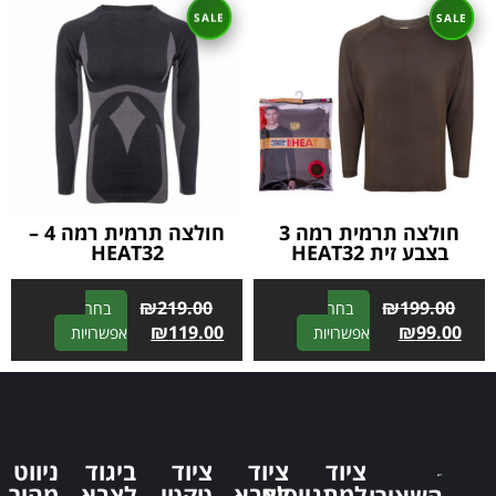
e
r
r
n
n
a
a
t
t
i
i
v
v
e
e
:
:
חולצה תרמית רמה 3
חולצה תרמית רמה 4 –
בצבע זית HEAT32
HEAT32
₪
219.00
₪
199.00
בחר
בחר
A
₪
119.00
A
₪
99.00
אפשרויות
אפשרויות
l
l
t
t
e
e
r
r
n
n
ציוד
ציוד
ציוד
ביגוד
ניווט
a
a
למתגייסים
לצבא
טקטי
לצבא
מהיר