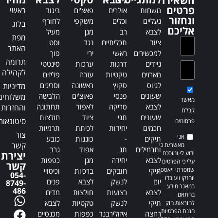
השאירו
t
t
פרטים
ראשי
משחות
אולרים
פאצ'ים
ביגוד
i
i
ונחזור
נעליים
וכלים
משקפי
לחורף
בלוג
v
v
אליכם
לצבא
רב
מגן
מעיל
e
e
מפת
ציוד
תכליתיים
נגד
וסט
:
:
האתר
למכשירים
ראשי
ירי
פוך
תרומה
ניידים
דרגות
ערכות
סינטטי
לקהילה
מארזים
טקטיות
עזרה
פליזים
לגיוס
סקוץ
ראשונה
וסריגים
מדיניות
שעונים
פנסי
פאוצ'ים
הלבשה
משלוחים
מאשר
לצבא
סריקה
לאפוד
תחתונה
והחזרות
קבלת
שעונים
תגי
ציוד
חולצות
סיטונאות
פרסומים
חכמים
יחידות
לכיתת
תרמיות
צור
אני
תיקים
-
כוננות
כובע
קשר
מאשר/ת כי
ותרמילים
תג
אפוד
גרב
ידוע לי ומוסכם
יצירת
לצבא
יחידה
מגן
כפפות
עלי כי הפרטים
קשר
שמסרתי ייאספו,
תיקי
חובקים
ברכיות
וכיסויי
054-
יוחזקו ויעובדו
יום
לנשק
לצבא
פנים
8749-
במאגר מידע
486
לצבא
רצועות
חולצות
מדים
בהתאם
תיקי
לנשק
טקטיות
לצבא
להוראות חוק
הגנת הפרטיות,
רחצה
איזולירבנד
כפפות
מכנסיים