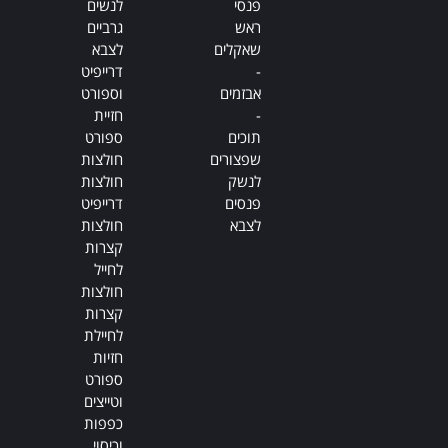
פנסי
לנשים
ראש
גרביים
שאקלים
לצבא
-
דרייפיט
אבזמים
וספורט
-
חזיית
תוכים
ספורט
שפצורים
חולצות
לנשק
חולצות
פנסים
דרייפיט
לצבא
חולצות
קצרות
לחייל
חולצות
קצרות
לחיילת
חזיות
ספורט
וטייצים
כפפות
וכיסוי