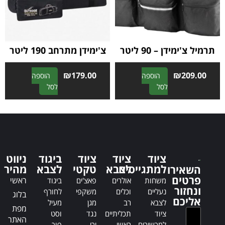
i
i
v
v
e
e
:
:
תרמיל צ'ימידן – 90 ליטר
צ'ימידן מתרחב 190 ליטר
₪
179.00
₪
209.00
הוספה
הוספה
A
A
לסל
לסל
l
l
t
t
e
e
r
r
n
n
a
a
ציוד
ציוד
ציוד
ביגוד
ניווט
t
t
למתגייסים
לצבא
טקטי
לצבא
מהיר
השאירו
i
i
פרטים
ראשי
משחות
אולרים
פאצ'ים
ביגוד
v
v
ונחזור
נעליים
וכלים
משקפי
לחורף
בלוג
e
e
אליכם
לצבא
רב
מגן
מעיל
:
:
מפת
ציוד
תכליתיים
נגד
וסט
האתר
למכשירים
ראשי
ירי
פוך