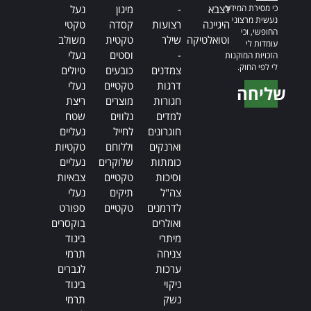
כי מסירת המידע
לצבא
-
מיגון
נעל
נעשית מרצוני
היגיינה
רצועות
קסדה
טקטי
החופשי, וכי
וטואלטיקה
שילר
טקטית
משולב
עומדות לי
-
וסטים
נעלי
הזכויות המוקנות
לי לפי החוק.
צמדנים
כובעים
טיולים
דרגות
טקטיים
נעלי
שליחה
חגורות
מוצרים
ריצת
Alternative:
למדים
נלווים
שטח
חוגרונים
לחייל
נעליים
וארנקים
וללוחם
טקטיות
כומתות
שלוקרים
נעליים
וסיכות
טקטיים
צבאיות
צה"ל
תיקים
נעלי
לדרמנים
טקטיים
ספורט
ואולרים
בוקסרים
מיתרי
ביגוד
צניחה
תרמי
ערכות
לגברים
ניקוי
ביגוד
נשק
תרמי