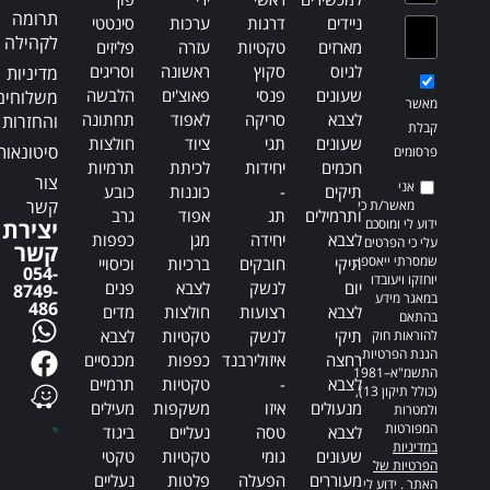
תרומה
ניידים
דרגות
ערכות
סינטטי
לקהילה
מארזים
טקטיות
עזרה
פליזים
לגיוס
סקוץ
ראשונה
וסריגים
מדיניות
שעונים
פנסי
פאוצ'ים
הלבשה
משלוחים
מאשר
לצבא
סריקה
לאפוד
תחתונה
והחזרות
קבלת
שעונים
תגי
ציוד
חולצות
סיטונאות
פרסומים
חכמים
יחידות
לכיתת
תרמיות
צור
אני
תיקים
-
כוננות
כובע
קשר
מאשר/ת כי
ותרמילים
תג
אפוד
גרב
ידוע לי ומוסכם
יצירת
לצבא
יחידה
מגן
כפפות
עלי כי הפרטים
קשר
שמסרתי ייאספו,
תיקי
חובקים
ברכיות
וכיסויי
054-
יוחזקו ויעובדו
יום
לנשק
לצבא
פנים
8749-
במאגר מידע
486
לצבא
רצועות
חולצות
מדים
בהתאם
תיקי
לנשק
טקטיות
לצבא
להוראות חוק
הגנת הפרטיות,
רחצה
איזולירבנד
כפפות
מכנסיים
התשמ"א–1981
לצבא
-
טקטיות
תרמיים
(כולל תיקון 13),
מנעולים
איזו
משקפות
מעילים
ולמטרות
המפורטות
לצבא
טסה
נעליים
ביגוד
במדיניות
שעונים
גומי
טקטיות
טקטי
הפרטיות של
מעוררים
הפעלה
פלטות
נעליים
האתר
. ידוע לי