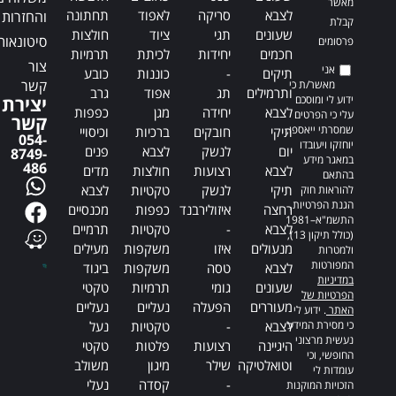
מאשר
לצבא
סריקה
לאפוד
תחתונה
והחזרות
קבלת
שעונים
תגי
ציוד
חולצות
סיטונאות
פרסומים
חכמים
יחידות
לכיתת
תרמיות
צור
אני
תיקים
-
כוננות
כובע
קשר
מאשר/ת כי
ותרמילים
תג
אפוד
גרב
ידוע לי ומוסכם
יצירת
לצבא
יחידה
מגן
כפפות
עלי כי הפרטים
קשר
שמסרתי ייאספו,
תיקי
חובקים
ברכיות
וכיסויי
054-
יוחזקו ויעובדו
יום
לנשק
לצבא
פנים
8749-
במאגר מידע
486
לצבא
רצועות
חולצות
מדים
בהתאם
תיקי
לנשק
טקטיות
לצבא
להוראות חוק
הגנת הפרטיות,
רחצה
איזולירבנד
כפפות
מכנסיים
התשמ"א–1981
לצבא
-
טקטיות
תרמיים
(כולל תיקון 13),
מנעולים
איזו
משקפות
מעילים
ולמטרות
המפורטות
לצבא
טסה
משקפות
ביגוד
במדיניות
שעונים
גומי
תרמיות
טקטי
הפרטיות של
מעוררים
הפעלה
נעליים
נעליים
האתר
. ידוע לי
כי מסירת המידע
לצבא
-
טקטיות
נעל
נעשית מרצוני
היגיינה
רצועות
פלטות
טקטי
החופשי, וכי
וטואלטיקה
שילר
מיגון
משולב
עומדות לי
-
קסדה
נעלי
הזכויות המוקנות