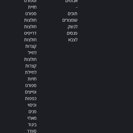
אבזמים
וספורט
-
חזיית
תוכים
ספורט
שפצורים
חולצות
לנשק
חולצות
פנסים
דרייפיט
לצבא
חולצות
קצרות
לחייל
חולצות
קצרות
לחיילת
חזיות
ספורט
וטייצים
כפפות
וכיסוי
פנים
מארזי
ביגוד
סוודר