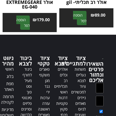
אולר רב תכליתי- gil
אולר EXTREMEGEARE
EG-040
₪
89.00
הוספה
₪
179.00
הוספה
A
לסל
A
לסל
l
l
t
t
e
e
r
r
n
n
a
ציוד
ציוד
ציוד
ביגוד
ניווט
a
t
למתגייסים
לצבא
טקטי
לצבא
מהיר
השאירו
t
i
פרטים
ראשי
משחות
אולרים
פאצ'ים
ביגוד
i
v
ונחזור
נעליים
וכלים
משקפי
לחורף
בלוג
v
e
אליכם
לצבא
רב
מגן
מעיל
e
:
מפת
ציוד
תכליתיים
נגד
וסט
:
האתר
למכשירים
ראשי
ירי
פוך
תרומה
ניידים
דרגות
ערכות
סינטטי
לקהילה
מארזים
טקטיות
עזרה
פליזים
לגיוס
סקוץ
ראשונה
וסריגים
מדיניות
שעונים
פנסי
פאוצ'ים
הלבשה
משלוחים