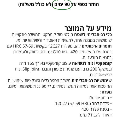
החזר כספי עד
90 ימים
(לא כולל משלוח)
מידע על המוצר
כלי רב-תכליתי לשטח
מולטי טול קומפקטי המשלב פונקציות
שימושיות במבנה אחד, למשימות אאוטדור ולשימוש יומיומי.
חומרים איכותיים
להב מפלדת 12C27 בקשיות 57-59 HRC עם
בטנת פלדת אל-חלד 420 וידית G10 עמידה, לחוזק ולעמידות
בתנאים תובעניים.
קומפקטי ונוח לנשיאה
עיצוב קומפקטי באורך 165 מ"מ
ובמשקל 200 גרם, עם פתיחת ציפורן ומבנה Slip Joint, נוח
לנשיאה בכיס.
שימושיות רב-תכליתית
משלב מספר כלים ופונקציות שימושיות
ההופכות אותו למלווה מעשי לטיולים, לקמפינג ולמשימות יומיום.
מפרט:
• מותג Ruike
• פלדת להב 12C27 (57-59 HRC)
• בטנת פלדה 420
• אורך להב 71 מ"מ