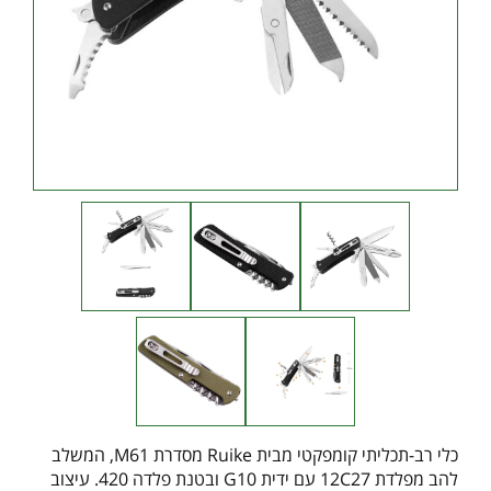
כלי רב-תכליתי קומפקטי מבית Ruike מסדרת M61, המשלב
להב מפלדת 12C27 עם ידית G10 ובטנת פלדה 420. עיצוב