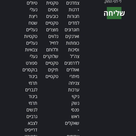
לי לפי החוק.
צמדנים
טקטית
טיולים
דרגות
וסטים
נעלי
שליחה
חגורות
כובעים
ריצת
Alternative:
למדים
טקטיים
שטח
חוגרונים
מוצרים
נעליים
וארנקים
נלווים
טקטיות
כומתות
לחייל
נעליים
וסיכות
וללוחם
צבאיות
צה"ל
שלוקרים
נעלי
לדרמנים
טקטיים
ספורט
ואולרים
תיקים
בוקסרים
מיתרי
טקטיים
ביגוד
צניחה
תרמי
ערכות
לגברים
ניקוי
ביגוד
נשק
תרמי
פנסי
לנשים
ראש
גרביים
שאקלים
לצבא
-
דרייפיט