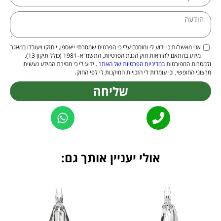
אני מאשר/ת כי ידוע לי ומוסכם עלי כי הפרטים שמסרתי ייאספו, יוחזקו ויעובדו במאגר
מידע בהתאם להוראות חוק הגנת הפרטיות, התשמ"א–1981 (כולל תיקון 13),
ולמטרות המפורטות
במדיניות הפרטיות של האתר
. ידוע לי כי מסירת המידע נעשית
מרצוני החופשי, וכי עומדות לי הזכויות המוקנות לי לפי החוק.
שליחה
Alternative:
אולי יעניין אותך גם: