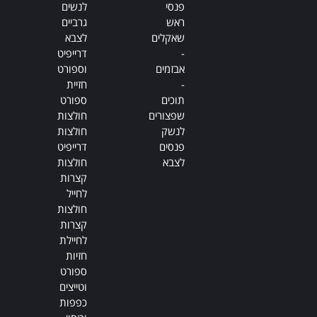
פנסי
לנשים
ראש
גרביים
שאקלים
לצבא
-
דרייפיט
אבזמים
וספורט
-
חזיית
תוכים
ספורט
שפצורים
חולצות
לנשק
חולצות
פנסים
דרייפיט
לצבא
חולצות
קצרות
לחייל
חולצות
קצרות
לחיילת
חזיות
ספורט
וטייצים
כפפות