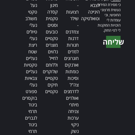
כי מסירת המידע
לצבא
-
מיגון
נעל
נעשית מרצוני
היגיינה
רצועות
קסדה
טקטי
החופשי, וכי
וטואלטיקה
שילר
טקטית
משולב
עומדות לי
-
וסטים
נעלי
הזכויות המוקנות
לי לפי החוק.
צמדנים
כובעים
טיולים
דרגות
טקטיים
נעלי
שליחה
חגורות
מוצרים
ריצת
Alternative:
למדים
נלווים
שטח
חוגרונים
לחייל
נעליים
וארנקים
וללוחם
טקטיות
כומתות
שלוקרים
נעליים
וסיכות
טקטיים
צבאיות
צה"ל
תיקים
נעלי
לדרמנים
טקטיים
ספורט
ואולרים
בוקסרים
מיתרי
ביגוד
צניחה
תרמי
ערכות
לגברים
ניקוי
ביגוד
נשק
תרמי