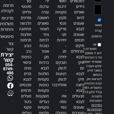
למכשירים
ראשי
ירי
פוך
תרומה
ניידים
דרגות
ערכות
סינטטי
לקהילה
מארזים
טקטיות
עזרה
פליזים
לגיוס
סקוץ
ראשונה
וסריגים
מדיניות
שעונים
פנסי
פאוצ'ים
הלבשה
משלוחים
מאשר
לצבא
סריקה
לאפוד
תחתונה
והחזרות
קבלת
שעונים
תגי
ציוד
חולצות
סיטונאות
פרסומים
חכמים
יחידות
לכיתת
תרמיות
צור
אני
תיקים
-
כוננות
כובע
קשר
מאשר/ת כי
ותרמילים
תג
אפוד
גרב
ידוע לי ומוסכם
יצירת
לצבא
יחידה
מגן
כפפות
עלי כי הפרטים
קשר
שמסרתי ייאספו,
תיקי
חובקים
ברכיות
וכיסויי
054-
יוחזקו ויעובדו
יום
לנשק
לצבא
פנים
8749-
במאגר מידע
486
לצבא
רצועות
חולצות
מדים
בהתאם
תיקי
לנשק
טקטיות
לצבא
להוראות חוק
הגנת הפרטיות,
רחצה
איזולירבנד
כפפות
מכנסיים
התשמ"א–1981
לצבא
-
טקטיות
תרמיים
(כולל תיקון 13),
מנעולים
איזו
משקפות
מעילים
ולמטרות
המפורטות
לצבא
טסה
נעליים
ביגוד
במדיניות
שעונים
גומי
טקטיות
טקטי
הפרטיות של
מעוררים
הפעלה
פלטות
נעליים
האתר
. ידוע לי