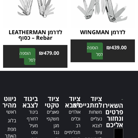
i
i
v
v
e
e
:
:
לדרמן WINGMAN
לדרמן LEATHERMAN
Rebar – כסוף
₪
439.00
הוספה
₪
479.00
הוספה
A
לסל
A
לסל
l
l
t
t
e
e
r
r
n
n
a
ציוד
ציוד
ציוד
ביגוד
ניווט
a
t
למתגייסים
לצבא
טקטי
לצבא
מהיר
השאירו
t
i
פרטים
ראשי
משחות
אולרים
פאצ'ים
ביגוד
i
v
ונחזור
נעליים
וכלים
משקפי
לחורף
בלוג
v
e
אליכם
לצבא
רב
מגן
מעיל
e
:
מפת
ציוד
תכליתיים
נגד
וסט
:
האתר