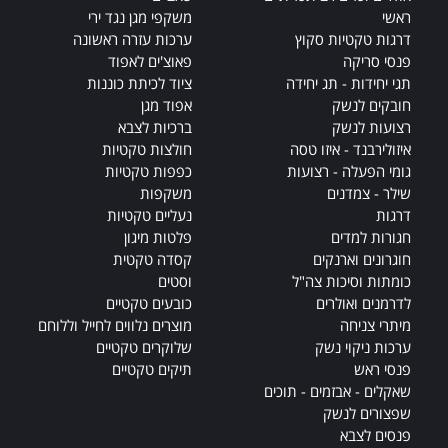
e
ראשי
משקפי מגן נגד ירי
:
דרגות טקטיות סקוץ
ערכות עזרה ראשונה
פנסי סריקה
פאוצ'ים לאפוד
תגי יחידות - תג יחידה
ציוד לכיתת כוננות
חובקים לנשק
אפוד מגן
רצועות לנשק
ברכיות לצבא
איזולירבנד - איזו טסה
חולצות טקטיות
גומי הפעלה - רצועות
כפפות טקטיות
שילר - צמדנים
משקפות
דרגות
נעליים טקטיות
חגורות למדים
פלטות מיגון
חוגרונים וארנקים
קסדה טקטית
כומתות וסיכות צה"ל
וסטים
לדרמנים ואולרים
כובעים טקטיים
מיתרי צניחה
מוצרים נלווים לחייל וללוחם
ערכות ניקוי נשק
שלוקרים טקטיים
פנסי ראש
תיקים טקטיים
שאקלים - אבזמים - תוכים
שפצורים לנשק
פנסים לצבא