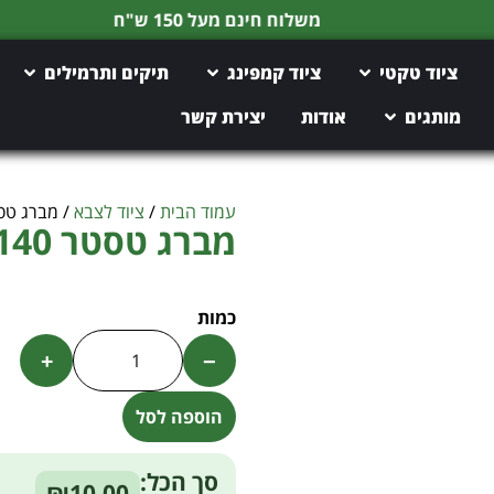
משלוח חינם מעל 150 ש"ח
ציוד טקטי
ציוד קמפינג
תיקים ותרמילים
מותגים
אודות
יצירת קשר
עמוד הבית
/
ציוד לצבא
/ מברג טסטר 40
מברג טסטר 140 מ”מ
+
−
הוספה לסל
Alternative:
סך הכל:
₪10.00