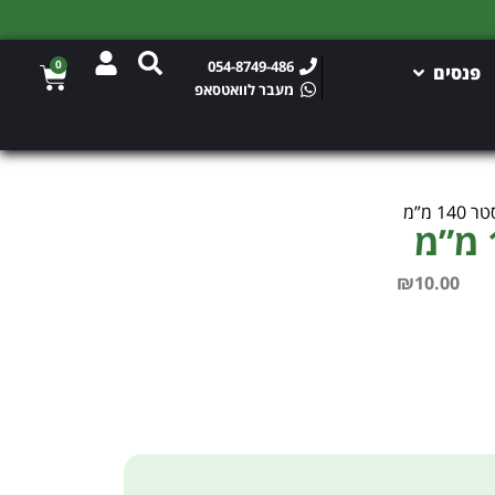
0
054-8749-486
פנסים
מעבר לוואטסאפ
1 מ”מ
₪
10.00