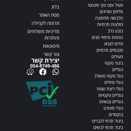
e
e
מעיל וסט פוך סינטטי
בלוג
:
:
פליזים וסריגים
מפת האתר
הלבשה תחתונה
תרומה לקהילה
חולצות תרמיות
כובע גרב
מדיניות משלוחים
כפפות וכיסויי פנים
והחזרות
מדים לצבא
סיטונאות
מכנסיים תרמיים
צור קשר
מעילים
יצירת קשר
ביגוד טקטי
054-8749-486
נעליים
נעל טקטי משולב
נעלי טיולים
נעלי ריצת שטח
נעליים טקטיות
נעליים צבאיות
נעלי ספורט
בוקסרים
ביגוד תרמי לגברים
ביגוד תרמי לנשים