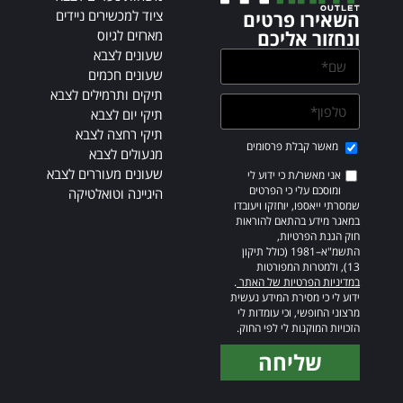
e
ציוד למכשירים ניידים
השאירו פרטים
:
מארזים לגיוס
ונחזור אליכם
שעונים לצבא
שעונים חכמים
תיקים ותרמילים לצבא
תיקי יום לצבא
תיקי רחצה לצבא
מאשר קבלת פרסומים
מנעולים לצבא
שעונים מעוררים לצבא
אני מאשר/ת כי ידוע לי
ומוסכם עלי כי הפרטים
היגיינה וטואלטיקה
שמסרתי ייאספו, יוחזקו ויעובדו
במאגר מידע בהתאם להוראות
חוק הגנת הפרטיות,
התשמ"א–1981 (כולל תיקון
13), ולמטרות המפורטות
במדיניות הפרטיות של האתר
.
ידוע לי כי מסירת המידע נעשית
מרצוני החופשי, וכי עומדות לי
הזכויות המוקנות לי לפי החוק.
שליחה
Alternative: