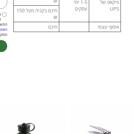
₪
פיקאפ של
1-5 ימי
UPS
עסקים
חינם בקניה מעל 150
א
₪
ו
התשמ"א–1981 (כולל תיקון
איסוף עצמי
חינם
האתר
המוקנ
ive: