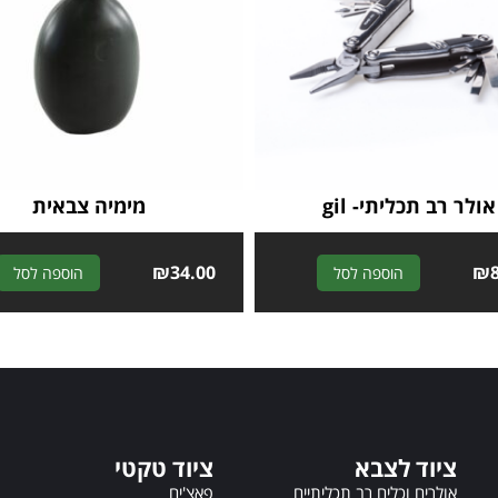
אולר רב תכליתי- gil
מימיה צבאית
₪
34.00
A
₪
הוספה לסל
הוספה לסל
l
t
e
r
n
a
t
ציוד לצבא
ציוד טקטי
i
v
אולרים וכלים רב תכליתיים
פאצ'ים