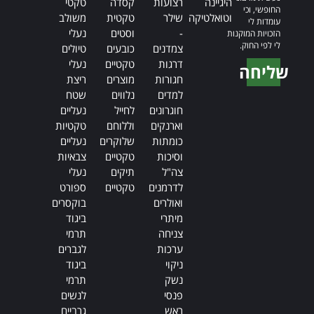
היגיינה
רצועות
קסדה
טקטי
החופשי, וכי
וטואלטיקה
שילר
טקטית
משולב
עומדות לי
-
וסטים
נעלי
הזכויות המוקנות
לי לפי החוק.
צמדנים
כובעים
טיולים
דרגות
טקטיים
נעלי
שליחה
חגורות
מוצרים
ריצת
Alternative:
למדים
נלווים
שטח
חוגרונים
לחייל
נעליים
וארנקים
וללוחם
טקטיות
כומתות
שלוקרים
נעליים
וסיכות
טקטיים
צבאיות
צה"ל
תיקים
נעלי
לדרמנים
טקטיים
ספורט
ואולרים
בוקסרים
מיתרי
ביגוד
צניחה
תרמי
ערכות
לגברים
ניקוי
ביגוד
נשק
תרמי
פנסי
לנשים
ראש
גרביים