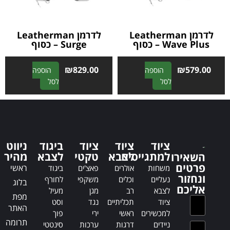
v
e
e
:
:
לדרמן Leatherman
לדרמן Leatherman
Wave Plus – כסוף
Surge – כסוף
₪
829.00
₪
579.00
הוספה
הוספה
A
A
לסל
לסל
l
l
t
t
e
e
r
r
n
n
ציוד
ציוד
ציוד
ביגוד
ניווט
a
a
למתגייסים
לצבא
טקטי
לצבא
מהיר
השאירו
t
t
פרטים
ראשי
משחות
אולרים
פאצ'ים
ביגוד
i
i
ונחזור
נעליים
וכלים
משקפי
לחורף
בלוג
v
v
אליכם
לצבא
רב
מגן
מעיל
e
e
מפת
ציוד
תכליתיים
נגד
וסט
:
:
האתר
למכשירים
ראשי
ירי
פוך
תרומה
ניידים
דרגות
ערכות
סינטטי