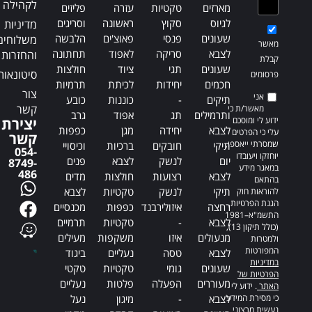
לקהילה
מארזים
טקטיות
עזרה
פליזים
לגיוס
סקוץ
ראשונה
וסריגים
מדיניות
שעונים
פנסי
פאוצ'ים
הלבשה
משלוחים
מאשר
לצבא
סריקה
לאפוד
תחתונה
והחזרות
קבלת
שעונים
תגי
ציוד
חולצות
סיטונאות
פרסומים
חכמים
יחידות
לכיתת
תרמיות
צור
אני
תיקים
-
כוננות
כובע
קשר
מאשר/ת כי
ותרמילים
תג
אפוד
גרב
ידוע לי ומוסכם
יצירת
לצבא
יחידה
מגן
כפפות
עלי כי הפרטים
קשר
שמסרתי ייאספו,
תיקי
חובקים
ברכיות
וכיסויי
054-
יוחזקו ויעובדו
יום
לנשק
לצבא
פנים
8749-
במאגר מידע
486
לצבא
רצועות
חולצות
מדים
בהתאם
תיקי
לנשק
טקטיות
לצבא
להוראות חוק
הגנת הפרטיות,
רחצה
איזולירבנד
כפפות
מכנסיים
התשמ"א–1981
לצבא
-
טקטיות
תרמיים
(כולל תיקון 13),
מנעולים
איזו
משקפות
מעילים
ולמטרות
המפורטות
לצבא
טסה
נעליים
ביגוד
במדיניות
שעונים
גומי
טקטיות
טקטי
הפרטיות של
מעוררים
הפעלה
פלטות
נעליים
האתר
. ידוע לי
כי מסירת המידע
לצבא
-
מיגון
נעל
נעשית מרצוני