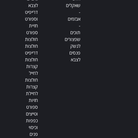
שאקלים
לצבא
-
דרייפיט
אבזמים
וספורט
-
חזיית
תוכים
ספורט
שפצורים
חולצות
לנשק
חולצות
פנסים
דרייפיט
לצבא
חולצות
קצרות
לחייל
חולצות
קצרות
לחיילת
חזיות
ספורט
וטייצים
כפפות
וכיסוי
פנים