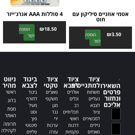
:
:
אטמי אוזניים סיליקון עם
4 סוללות AAA אנרג'ייזר
חוט
₪
18.50
הוספה
₪
3.50
הוספה
A
לסל
A
לסל
l
l
t
t
e
e
r
r
n
n
a
ציוד
ציוד
ציוד
ביגוד
ניווט
a
t
למתגייסים
לצבא
טקטי
לצבא
מהיר
השאירו
t
i
פרטים
ראשי
משחות
אולרים
פאצ'ים
ביגוד
i
v
ונחזור
נעליים
וכלים
משקפי
לחורף
בלוג
v
e
אליכם
לצבא
רב
מגן
מעיל
e
:
מפת
ציוד
תכליתיים
נגד
וסט
:
האתר
למכשירים
ראשי
ירי
פוך
תרומה
ניידים
דרגות
ערכות
סינטטי
לקהילה
מארזים
טקטיות
עזרה
פליזים