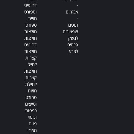
-
דרייפיט
אבזמים
וספורט
-
חזיית
תוכים
ספורט
שפצורים
חולצות
לנשק
חולצות
פנסים
דרייפיט
לצבא
חולצות
קצרות
לחייל
חולצות
קצרות
לחיילת
חזיות
ספורט
וטייצים
כפפות
וכיסוי
פנים
מארזי