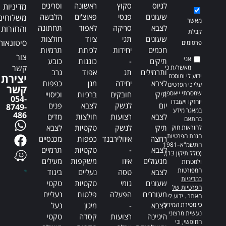
לגיוס
סקוץ
ראשונה
וסריגים
מדיניות
שעונים
פנסי
פאוצ'ים
הלבשה
משלוחים
מאשר
לצבא
סריקה
לאפוד
תחתונה
והחזרות
קבלת
שעונים
תגי
ציוד
חולצות
סיטונאות
פרסומים
חכמים
יחידות
לכיתת
תרמיות
צור
אני
תיקים
-
כוננות
כובע
קשר
מאשר/ת כי
ותרמילים
תג
אפוד
גרב
ידוע לי ומוסכם
יצירת
לצבא
יחידה
מגן
כפפות
עלי כי הפרטים
קשר
שמסרתי ייאספו,
תיקי
חובקים
ברכיות
וכיסויי
054-
יוחזקו ויעובדו
יום
לנשק
לצבא
פנים
8749-
במאגר מידע
486
לצבא
רצועות
חולצות
מדים
בהתאם
תיקי
לנשק
טקטיות
לצבא
להוראות חוק
הגנת הפרטיות,
רחצה
איזולירבנד
כפפות
מכנסיים
התשמ"א–1981
לצבא
-
טקטיות
תרמיים
(כולל תיקון 13),
מנעולים
איזו
משקפות
מעילים
ולמטרות
המפורטות
לצבא
טסה
נעליים
ביגוד
במדיניות
שעונים
גומי
טקטיות
טקטי
הפרטיות של
מעוררים
הפעלה
פלטות
נעליים
האתר
. ידוע לי
כי מסירת המידע
לצבא
-
מיגון
נעל
נעשית מרצוני
היגיינה
רצועות
קסדה
טקטי
החופשי, וכי