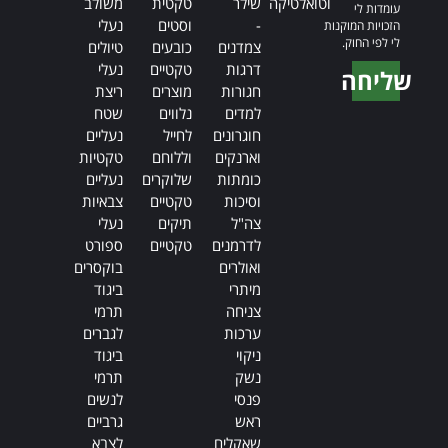
וטואלטיקה
שילר
טקטית
משולב
עומדות לי
-
וסטים
נעלי
הזכויות המוקנות
לי לפי החוק.
צמדנים
כובעים
טיולים
דרגות
טקטיים
נעלי
שליחה
חגורות
מוצרים
ריצת
Alternative:
למדים
נלווים
שטח
חוגרונים
לחייל
נעליים
וארנקים
וללוחם
טקטיות
כומתות
שלוקרים
נעליים
וסיכות
טקטיים
צבאיות
צה"ל
תיקים
נעלי
לדרמנים
טקטיים
ספורט
ואולרים
בוקסרים
מיתרי
ביגוד
צניחה
תרמי
ערכות
לגברים
ניקוי
ביגוד
נשק
תרמי
פנסי
לנשים
ראש
גרביים
שאקלים
לצבא