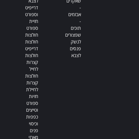
שאקלים
לצבא
-
דרייפיט
אבזמים
וספורט
-
חזיית
תוכים
ספורט
שפצורים
חולצות
לנשק
חולצות
פנסים
דרייפיט
לצבא
חולצות
קצרות
לחייל
חולצות
קצרות
לחיילת
חזיות
ספורט
וטייצים
כפפות
וכיסוי
פנים
מארזי