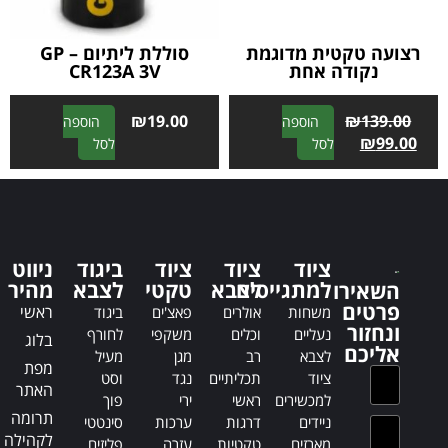
e
:
רצועה טקטית מדוגמת
סוללת ליתיום – GP
נקודה אחת
CR123A 3V
₪
19.00
₪
139.00
הוספה
הוספה
A
A
₪
99.00
לסל
לסל
l
l
t
t
e
e
r
r
n
n
ציוד
ציוד
ציוד
ביגוד
ניווט
a
a
למתגייסים
לצבא
טקטי
לצבא
מהיר
השאירו
t
t
פרטים
ראשי
משחות
אולרים
פאצ'ים
ביגוד
i
i
ונחזור
נעליים
וכלים
משקפי
לחורף
בלוג
v
v
אליכם
לצבא
רב
מגן
מעיל
e
e
מפת
ציוד
תכליתיים
נגד
וסט
:
:
האתר
למכשירים
ראשי
ירי
פוך
תרומה
ניידים
דרגות
ערכות
סינטטי
לקהילה
מארזים
טקטיות
עזרה
פליזים