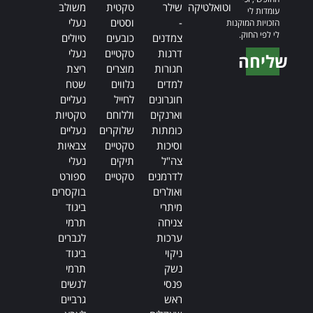
וטואלטיקה
שילר
טקטית
משולב
עומדות לי
-
וסטים
נעלי
הזכויות המוקנות
לי לפי החוק.
צמדנים
כובעים
טיולים
דרגות
טקטיים
נעלי
שליחה
חגורות
מוצרים
ריצת
Alternative:
למדים
נלווים
שטח
חוגרונים
לחייל
נעליים
וארנקים
וללוחם
טקטיות
כומתות
שלוקרים
נעליים
וסיכות
טקטיים
צבאיות
צה"ל
תיקים
נעלי
לדרמנים
טקטיים
ספורט
ואולרים
בוקסרים
מיתרי
ביגוד
צניחה
תרמי
ערכות
לגברים
ניקוי
ביגוד
נשק
תרמי
פנסי
לנשים
ראש
גרביים