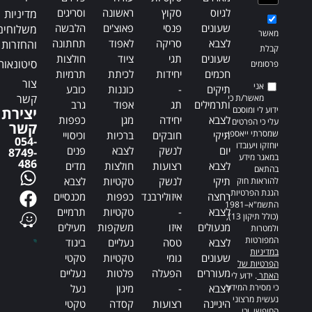
לגיוס
סקוץ
ראשונה
וסריגים
מדיניות
שעונים
פנסי
פאוצ'ים
הלבשה
משלוחים
מאשר
לצבא
סריקה
לאפוד
תחתונה
והחזרות
קבלת
שעונים
תגי
ציוד
חולצות
סיטונאות
פרסומים
חכמים
יחידות
לכיתת
תרמיות
צור
אני
תיקים
-
כוננות
כובע
קשר
מאשר/ת כי
ותרמילים
תג
אפוד
גרב
ידוע לי ומוסכם
יצירת
לצבא
יחידה
מגן
כפפות
עלי כי הפרטים
קשר
שמסרתי ייאספו,
תיקי
חובקים
ברכיות
וכיסויי
054-
יוחזקו ויעובדו
יום
לנשק
לצבא
פנים
8749-
במאגר מידע
486
לצבא
רצועות
חולצות
מדים
בהתאם
תיקי
לנשק
טקטיות
לצבא
להוראות חוק
הגנת הפרטיות,
רחצה
איזולירבנד
כפפות
מכנסיים
התשמ"א–1981
לצבא
-
טקטיות
תרמיים
(כולל תיקון 13),
מנעולים
איזו
משקפות
מעילים
ולמטרות
המפורטות
לצבא
טסה
נעליים
ביגוד
במדיניות
שעונים
גומי
טקטיות
טקטי
הפרטיות של
מעוררים
הפעלה
פלטות
נעליים
האתר
. ידוע לי
כי מסירת המידע
לצבא
-
מיגון
נעל
נעשית מרצוני
היגיינה
רצועות
קסדה
טקטי
החופשי, וכי