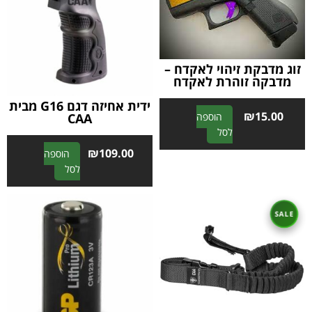
זוג מדבקת זיהוי לאקדח –
מדבקה זוהרת לאקדח
ידית אחיזה דגם G16 מבית
₪
15.00
הוספה
CAA
A
לסל
l
₪
109.00
הוספה
t
A
לסל
e
l
r
t
n
e
a
r
t
n
i
a
v
t
e
i
:
v