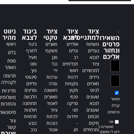
l
r
t
n
e
a
r
t
n
i
ציוד
ציוד
ציוד
ביגוד
ניווט
a
למתגייסים
לצבא
טקטי
לצבא
v
מהיר
השאירו
t
פרטים
e
ראשי
משחות
אולרים
פאצ'ים
ביגוד
i
ונחזור
:
נעליים
וכלים
משקפי
לחורף
בלוג
v
אליכם
לצבא
רב
מגן
מעיל
e
מפת
ציוד
תכליתיים
נגד
וסט
:
האתר
למכשירים
ראשי
ירי
פוך
תרומה
ניידים
דרגות
ערכות
סינטטי
לקהילה
מארזים
טקטיות
עזרה
פליזים
לגיוס
סקוץ
ראשונה
וסריגים
מדיניות
שעונים
פנסי
פאוצ'ים
הלבשה
משלוחים
מאשר
לצבא
סריקה
לאפוד
תחתונה
והחזרות
קבלת
שעונים
תגי
ציוד
חולצות
סיטונאות
פרסומים
חכמים
יחידות
לכיתת
תרמיות
צור
אני
תיקים
-
כוננות
כובע
קשר
מאשר/ת כי
ותרמילים
תג
אפוד
גרב
ידוע לי ומוסכם
יצירת