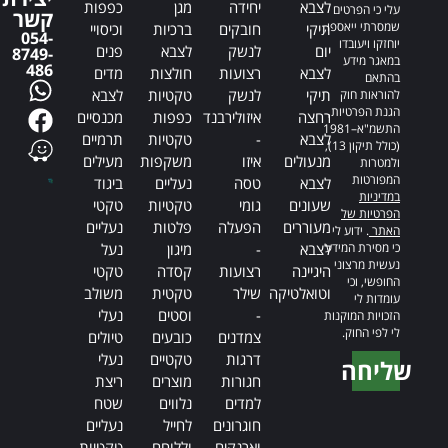
לצבא
יחידה
מגן
כפפות
עלי כי הפרטים
קשר
שמסרתי ייאספו,
תיקי
חובקים
ברכיות
וכיסויי
054-
יוחזקו ויעובדו
יום
לנשק
לצבא
פנים
8749-
במאגר מידע
486
לצבא
רצועות
חולצות
מדים
בהתאם
תיקי
לנשק
טקטיות
לצבא
להוראות חוק
הגנת הפרטיות,
רחצה
איזולירבנד
כפפות
מכנסיים
התשמ"א–1981
לצבא
-
טקטיות
תרמיים
(כולל תיקון 13),
מנעולים
איזו
משקפות
מעילים
ולמטרות
המפורטות
לצבא
טסה
נעליים
ביגוד
במדיניות
שעונים
גומי
טקטיות
טקטי
הפרטיות של
מעוררים
הפעלה
פלטות
נעליים
האתר
. ידוע לי
כי מסירת המידע
לצבא
-
מיגון
נעל
נעשית מרצוני
היגיינה
רצועות
קסדה
טקטי
החופשי, וכי
וטואלטיקה
שילר
טקטית
משולב
עומדות לי
-
וסטים
נעלי
הזכויות המוקנות
לי לפי החוק.
צמדנים
כובעים
טיולים
דרגות
טקטיים
נעלי
שליחה
חגורות
מוצרים
ריצת
Alternative:
למדים
נלווים
שטח
חוגרונים
לחייל
נעליים
וארנקים
וללוחם
טקטיות