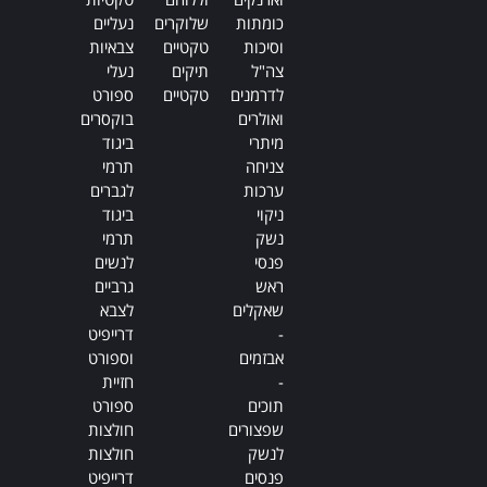
כומתות
שלוקרים
נעליים
וסיכות
טקטיים
צבאיות
צה"ל
תיקים
נעלי
לדרמנים
טקטיים
ספורט
ואולרים
בוקסרים
מיתרי
ביגוד
צניחה
תרמי
ערכות
לגברים
ניקוי
ביגוד
נשק
תרמי
פנסי
לנשים
ראש
גרביים
שאקלים
לצבא
-
דרייפיט
אבזמים
וספורט
-
חזיית
תוכים
ספורט
שפצורים
חולצות
לנשק
חולצות
פנסים
דרייפיט