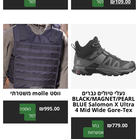
A
A
₪
109.00
לסל
לסל
l
l
t
t
e
e
r
r
n
n
a
a
t
t
i
i
v
v
e
e
:
:
נעלי טיולים גברים
ווסט molle משטרתי
BLACK/MAGNET/PEARL
BLUE Salomon X Ultra
₪
995.00
הוספה
4 Mid Wide Gore-Tex
A
לסל
l
₪
779.00
בחר
t
A
אפשרויות
e