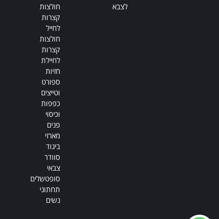
לצבא
חולצות
קצרות
לחייל
חולצות
קצרות
לחיילת
חזיות
ספורט
וטייצים
כפפות
וכיסוי
פנים
מארזי
ביגוד
סוודר
צבאי
סופטשלים
תחתוני
נשים