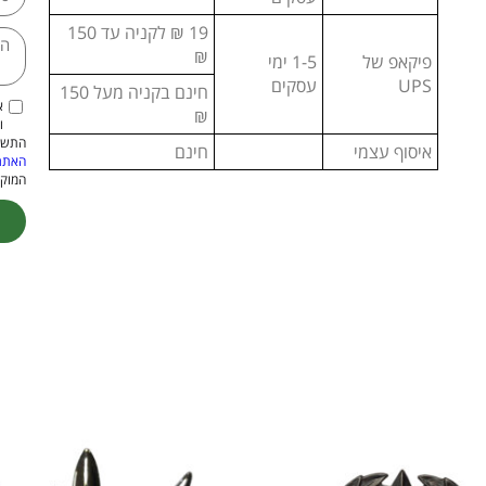
19 ₪ לקניה עד 150
₪
פיקאפ של
1-5 ימי
UPS
עסקים
חינם בקניה מעל 150
א
₪
ו
התשמ"א–1981 (כולל תיקון
איסוף עצמי
חינם
האתר
המוקנ
ive: