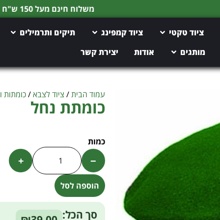
משלוח חינם מעל 150 ש"ח
ציוד טקטי
ציוד קמפינג
תיקים ותרמילים
מותגים
אודות
יצירת קשר
עמוד הבית
/
ציוד לצבא
/
כומתות ו
כומתת נחל
+
−
הוספה לסל
Alternative:
סך הכל:
₪39.00