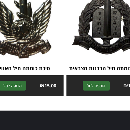
ומתה חיל הרבנות הצבאית
סיכת כומתה חיל האווי
₪
15.00
A
₪
הוספה לסל
הוספה לסל
l
t
e
r
n
a