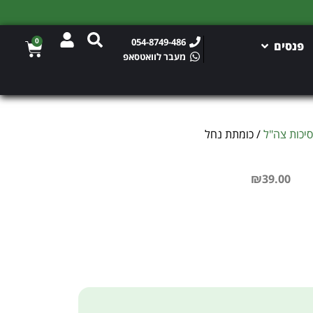
0
054-8749-486
פנסים
מעבר לוואטסאפ
סיכות צה"ל
/ כומתת נחל
₪
39.00