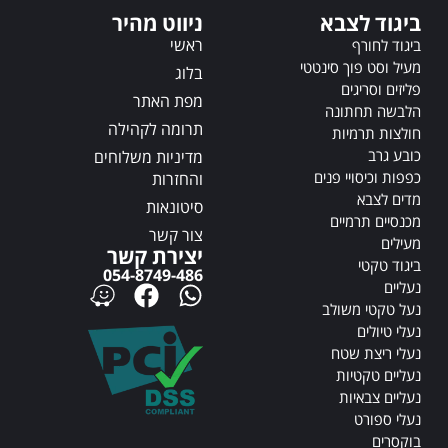
t
t
ביגוד לצבא
ניווט מהיר
i
i
v
ראשי
v
ביגוד לחורף
e
e
מעיל וסט פוך סינטטי
בלוג
:
:
פליזים וסריגים
מפת האתר
הלבשה תחתונה
תרומה לקהילה
חולצות תרמיות
כובע גרב
מדיניות משלוחים
כפפות וכיסויי פנים
והחזרות
מדים לצבא
סיטונאות
מכנסיים תרמיים
צור קשר
מעילים
יצירת קשר
ביגוד טקטי
054-8749-486
נעליים
נעל טקטי משולב
נעלי טיולים
נעלי ריצת שטח
נעליים טקטיות
נעליים צבאיות
נעלי ספורט
בוקסרים