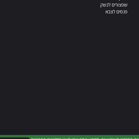
שפצורים לנשק
פנסים לצבא
My Army כל הזכויות שמורות 2019-2025 ©
הרת נגישות