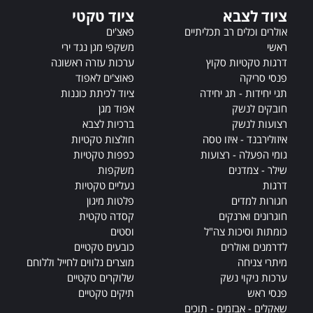
t
ציוד לצבא
ציוד טקטי
i
v
אולרים וכלים רב תכליתיים
פאצ'ים
e
ראשי
משקפי מגן נגד ירי
:
דרגות טקטיות סקוץ
ערכות עזרה ראשונה
פנסי סריקה
פאוצ'ים לאפוד
תגי יחידות - תג יחידה
ציוד לכיתת כוננות
חובקים לנשק
אפוד מגן
רצועות לנשק
ברכיות לצבא
איזולירבנד - איזו טסה
חולצות טקטיות
גומי הפעלה - רצועות
כפפות טקטיות
שילר - צמדנים
משקפות
דרגות
נעליים טקטיות
חגורות למדים
פלטות מיגון
חוגרונים וארנקים
קסדה טקטית
כומתות וסיכות צה"ל
וסטים
לדרמנים ואולרים
כובעים טקטיים
מיתרי צניחה
מוצרים נלווים לחייל וללוחם
ערכות ניקוי נשק
שלוקרים טקטיים
פנסי ראש
תיקים טקטיים
שאקלים - אבזמים - תוכים