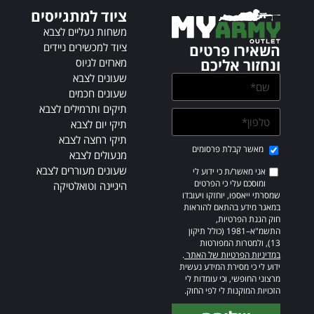
t
ציוד למתגייסים
i
v
משחות נעליים לצבא
e
ציוד למכשירים ניידים
השאירו פרטים
:
מארזים לגיוס
ונחזור אליכם
שעונים לצבא
שעונים חכמים
תיקים ותרמילים לצבא
תיקי יום לצבא
תיקי רחצה לצבא
מאשר קבלת פרסומים
מנעולים לצבא
שעונים מעוררים לצבא
אני מאשר/ת כי ידוע לי
ומוסכם עלי כי הפרטים
היגיינה וטואלטיקה
שמסרתי ייאספו, יוחזקו ויעובדו
במאגר מידע בהתאם להוראות
חוק הגנת הפרטיות,
התשמ"א–1981 (כולל תיקון
13), ולמטרות המפורטות
במדיניות הפרטיות של האתר
.
ידוע לי כי מסירת המידע נעשית
מרצוני החופשי, וכי עומדות לי
הזכויות המוקנות לי לפי החוק.