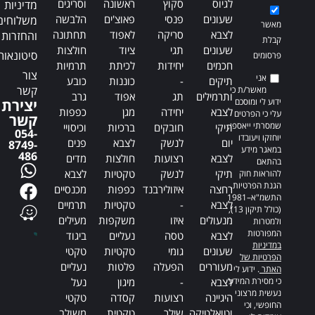
לגיוס
סקוץ
ראשונה
וסריגים
מדיניות
שעונים
פנסי
פאוצ'ים
הלבשה
משלוחים
מאשר
לצבא
סריקה
לאפוד
תחתונה
והחזרות
קבלת
שעונים
תגי
ציוד
חולצות
סיטונאות
פרסומים
חכמים
יחידות
לכיתת
תרמיות
צור
אני
תיקים
-
כוננות
כובע
קשר
מאשר/ת כי
ותרמילים
תג
אפוד
גרב
ידוע לי ומוסכם
יצירת
לצבא
יחידה
מגן
כפפות
עלי כי הפרטים
קשר
שמסרתי ייאספו,
תיקי
חובקים
ברכיות
וכיסויי
054-
יוחזקו ויעובדו
יום
לנשק
לצבא
פנים
8749-
במאגר מידע
486
לצבא
רצועות
חולצות
מדים
בהתאם
תיקי
לנשק
טקטיות
לצבא
להוראות חוק
הגנת הפרטיות,
רחצה
איזולירבנד
כפפות
מכנסיים
התשמ"א–1981
לצבא
-
טקטיות
תרמיים
(כולל תיקון 13),
מנעולים
איזו
משקפות
מעילים
ולמטרות
המפורטות
לצבא
טסה
נעליים
ביגוד
במדיניות
שעונים
גומי
טקטיות
טקטי
הפרטיות של
מעוררים
הפעלה
פלטות
נעליים
האתר
. ידוע לי
כי מסירת המידע
לצבא
-
מיגון
נעל
נעשית מרצוני
היגיינה
רצועות
קסדה
טקטי
החופשי, וכי
וטואלטיקה
שילר
טקטית
משולב