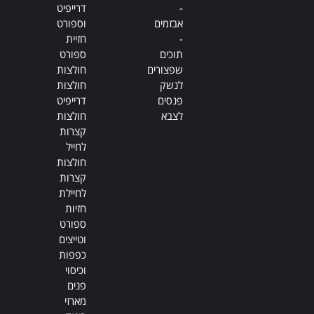
-
דרייפיט
אבזמים
וספורט
-
חזיית
תוכים
ספורט
שפצורים
חולצות
לנשק
חולצות
פנסים
דרייפיט
לצבא
חולצות
קצרות
לחייל
חולצות
קצרות
לחיילת
חזיות
ספורט
וטייצים
כפפות
וכיסוי
פנים
מארזי