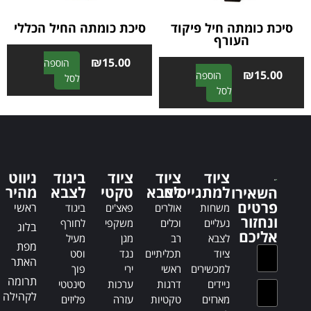
e
:
:
סיכת כומתה חיל פיקוד
סיכת כומתה החיל הכללי
העורף
₪
15.00
הוספה
₪
15.00
הוספה
A
לסל
A
לסל
l
l
t
t
e
e
r
r
n
n
a
ציוד
ציוד
ציוד
ביגוד
ניווט
a
t
למתגייסים
לצבא
טקטי
לצבא
מהיר
השאירו
t
i
פרטים
ראשי
משחות
אולרים
פאצ'ים
ביגוד
i
v
ונחזור
נעליים
וכלים
משקפי
לחורף
בלוג
v
e
אליכם
לצבא
רב
מגן
מעיל
e
:
מפת
ציוד
תכליתיים
נגד
וסט
:
האתר
למכשירים
ראשי
ירי
פוך
תרומה
ניידים
דרגות
ערכות
סינטטי
לקהילה
מארזים
טקטיות
עזרה
פליזים