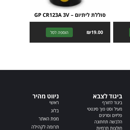
סוללת ליתיום – GP CR123A 3V
A
₪
19.00
A
הוספה לסל
l
l
t
t
e
e
r
r
n
n
a
a
t
t
i
i
v
v
ביגוד לצבא
ניווט מהיר
e
e
:
ראשי
:
ביגוד לחורף
מעיל וסט פוך סינטטי
בלוג
פליזים וסריגים
מפת האתר
הלבשה תחתונה
תרומה לקהילה
חולצות תרמיות