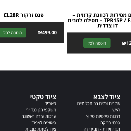
מסילות לכוונת קדמית –
פנס זרקור CL28R
TPR15P / FSM15P – מסילה להבית
דו צדדית
₪
499.00
הוספה לסל
A
₪
1
הוספה לסל
l
t
e
r
n
a
t
i
ציוד לצבא
ציוד טקטי
v
אולרים וכלים רב תכליתיים
פאצ'ים
e
ראשי
משקפי מגן נגד ירי
:
דרגות טקטיות סקוץ
ערכות עזרה ראשונה
פנסי סריקה
פאוצ'ים לאפוד
תגי יחידות - תג יחידה
ציוד לכיתת כוננות