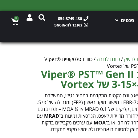
0
054-8749-486
פנסים
מעבר לוואטסאפ
ת לנשק
/
כוונת לרובה
/ כוונת טלסקופית Viper®
Vor
כוונת טלסקופית Viper® PST™ Gen II
 Vortex
Viper PST Gen II 5–25× היא כוונת טקטית מתקדמת במחיר נגיש, המשלבת
מערכת אופטית איכותית עם רשת EBR-7C במישור מוקד ראשון (FFP) ומגדילה של פי 5.
הכוונת כוללת טורטים טקטיים פתוחים, קליקים של 0.1 MRAD או ¼ MOA – תלוי בדגם
חזרה מדויקת לאפס. הגרסאות זמינות ב־
MRAD
עם
MOA
עם ערכים מקבילים בדקות