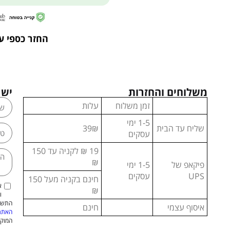
החזר כספי ע
משלוחים והחזרות
יש 
זמן משלוח
עלות
1-5 ימי
שליח עד הבית
39₪
עסקים
19 ₪ לקניה עד 150
₪
פיקאפ של
1-5 ימי
UPS
עסקים
חינם בקניה מעל 150
א
₪
ו
התשמ"א–1981 (כולל תיקון
איסוף עצמי
חינם
האתר
המוקנ