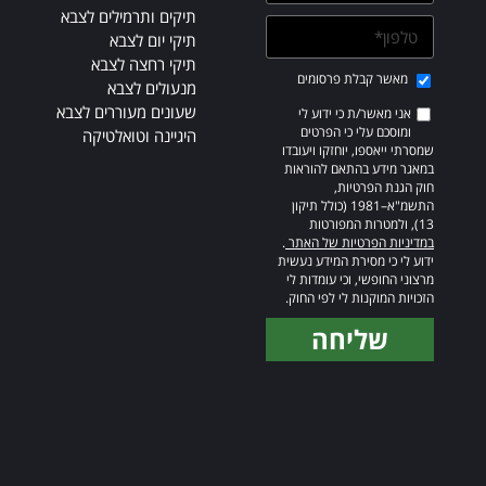
תיקים ותרמילים לצבא
תיקי יום לצבא
תיקי רחצה לצבא
מאשר קבלת פרסומים
מנעולים לצבא
שעונים מעוררים לצבא
אני מאשר/ת כי ידוע לי
ומוסכם עלי כי הפרטים
היגיינה וטואלטיקה
שמסרתי ייאספו, יוחזקו ויעובדו
במאגר מידע בהתאם להוראות
חוק הגנת הפרטיות,
התשמ"א–1981 (כולל תיקון
13), ולמטרות המפורטות
במדיניות הפרטיות של האתר
.
ידוע לי כי מסירת המידע נעשית
מרצוני החופשי, וכי עומדות לי
הזכויות המוקנות לי לפי החוק.
שליחה
Alternative: