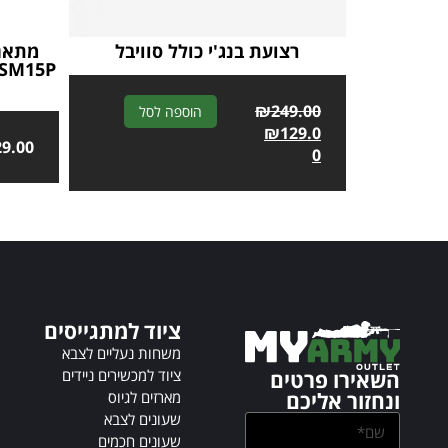
רצועת בנג'י כולל סוויבל
מתאם 
A
₪
249.00
הוספה לסל
l
₪
129.0
29.00
t
0
e
r
n
a
t
i
v
ציוד למתגייסים
e
:
משחות נעליים לצבא
ציוד למכשירים ניידים
השאירו פרטים
מארזים לגיוס
ונחזור אליכם
שעונים לצבא
שעונים חכמים