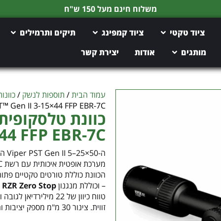
משלוח חינם מעל 150 ש"ח
ציוד טקטי
ציוד קמפינג
תיקים ותרמילים
מותגים
אודות
יצירת קשר
עמוד הבית
/
תוספות לנשק
/
כוונו
PST™ Gen II 3-15×44 FFP EBR-7C של tex
3-15×44 FFP EBR-7C של
ה-50
– וכוללת מנגנון
RZR Zero Stop
ל
טווח כיוון של 22 מילירדיאן לגובה ו־11 לרוחב, או ב־
זווית. צינור 30 מ"מ מספק יציבות וחוזק למטווחים ארוכים ולשימוש טקטי מתקדם.