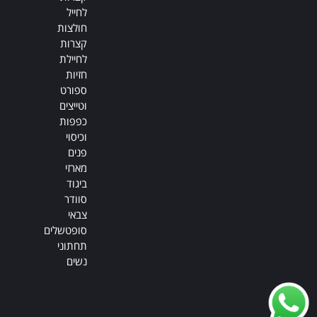
לחייל
חולצות
קצרות
לחיילת
חזיות
ספורט
וטייצים
כפפות
וכיסוי
פנים
מארזי
ביגוד
סוודר
צבאי
סופטשלים
תחתוני
נשים