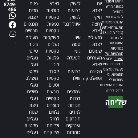
יוחזקו ויעובדו
יום
לנשק
לצבא
פנים
8749-
במאגר מידע
486
לצבא
רצועות
חולצות
מדים
בהתאם
תיקי
לנשק
טקטיות
לצבא
להוראות חוק
הגנת הפרטיות,
רחצה
איזולירבנד
כפפות
מכנסיים
התשמ"א–1981
לצבא
-
טקטיות
תרמיים
(כולל תיקון 13),
מנעולים
איזו
משקפות
מעילים
ולמטרות
המפורטות
לצבא
טסה
נעליים
ביגוד
במדיניות
שעונים
גומי
טקטיות
טקטי
הפרטיות של
מעוררים
הפעלה
פלטות
נעליים
האתר
. ידוע לי
כי מסירת המידע
לצבא
-
מיגון
נעל
נעשית מרצוני
היגיינה
רצועות
קסדה
טקטי
החופשי, וכי
וטואלטיקה
שילר
טקטית
משולב
עומדות לי
-
וסטים
נעלי
הזכויות המוקנות
לי לפי החוק.
צמדנים
כובעים
טיולים
דרגות
טקטיים
נעלי
שליחה
חגורות
מוצרים
ריצת
Alternative:
למדים
נלווים
שטח
חוגרונים
לחייל
נעליים
וארנקים
וללוחם
טקטיות
כומתות
שלוקרים
נעליים