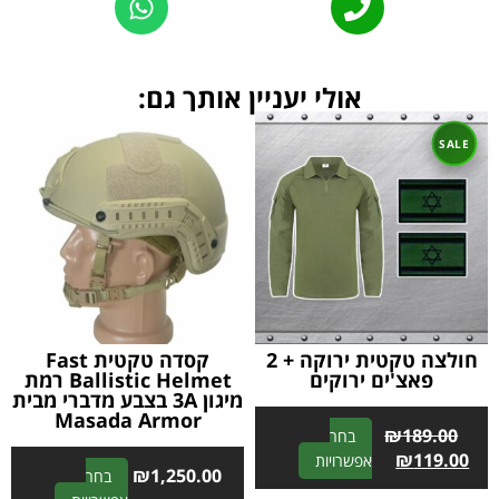
אולי יעניין אותך גם:
חולצה טקטית ירוקה + 2
קסדה טקטית Fast
פאצ'ים ירוקים
Ballistic Helmet רמת
מיגון 3A בצבע מדברי מבית
Masada Armor
₪
189.00
בחר
A
₪
119.00
אפשרויות
₪
1,250.00
בחר
l