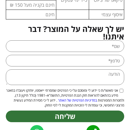
פיקאפ של UPS
1-5 ימי עסקים
חינם בקניה מעל 150 ₪
איסוף עצמי
חינם
יש לך שאלה על המוצר? דבר
איתנו!
אני מאשר/ת כי ידוע לי ומוסכם עלי כי הפרטים שמסרתי ייאספו, יוחזקו ויעובדו במאגר
מידע בהתאם להוראות חוק הגנת הפרטיות, התשמ"א–1981 (כולל תיקון 13),
ולמטרות המפורטות
במדיניות הפרטיות של האתר
. ידוע לי כי מסירת המידע נעשית
מרצוני החופשי, וכי עומדות לי הזכויות המוקנות לי לפי החוק.
שליחה
Alternative: