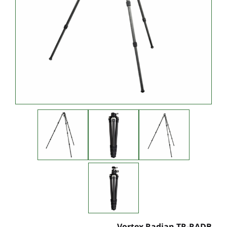
Vortex Radian TR-RADB