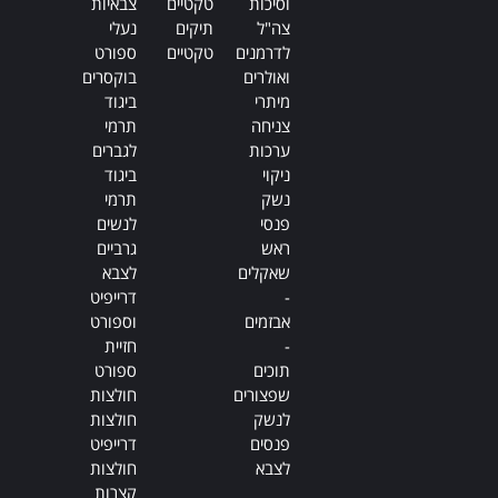
וסיכות
טקטיים
צבאיות
צה"ל
תיקים
נעלי
לדרמנים
טקטיים
ספורט
ואולרים
בוקסרים
מיתרי
ביגוד
צניחה
תרמי
ערכות
לגברים
ניקוי
ביגוד
נשק
תרמי
פנסי
לנשים
ראש
גרביים
שאקלים
לצבא
-
דרייפיט
אבזמים
וספורט
-
חזיית
תוכים
ספורט
שפצורים
חולצות
לנשק
חולצות
פנסים
דרייפיט
לצבא
חולצות
קצרות