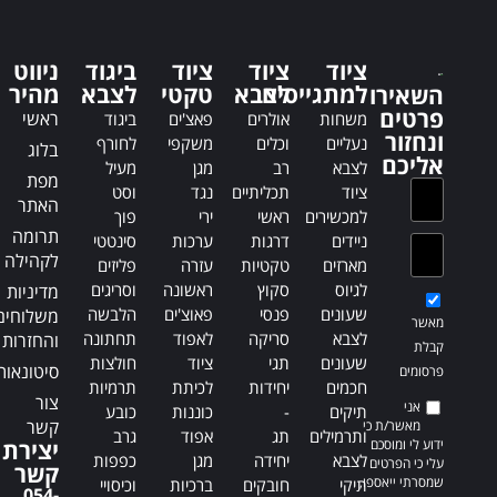
a
a
t
t
i
i
ציוד
ציוד
ציוד
ביגוד
ניווט
v
למתגייסים
לצבא
טקטי
לצבא
v
מהיר
השאירו
פרטים
e
e
ראשי
משחות
אולרים
פאצ'ים
ביגוד
ונחזור
:
:
נעליים
וכלים
משקפי
לחורף
בלוג
אליכם
לצבא
רב
מגן
מעיל
מפת
ציוד
תכליתיים
נגד
וסט
האתר
למכשירים
ראשי
ירי
פוך
תרומה
ניידים
דרגות
ערכות
סינטטי
לקהילה
מארזים
טקטיות
עזרה
פליזים
לגיוס
סקוץ
ראשונה
וסריגים
מדיניות
שעונים
פנסי
פאוצ'ים
הלבשה
משלוחים
מאשר
לצבא
סריקה
לאפוד
תחתונה
והחזרות
קבלת
שעונים
תגי
ציוד
חולצות
סיטונאות
פרסומים
חכמים
יחידות
לכיתת
תרמיות
צור
אני
תיקים
-
כוננות
כובע
קשר
מאשר/ת כי
ותרמילים
תג
אפוד
גרב
ידוע לי ומוסכם
יצירת
לצבא
יחידה
מגן
כפפות
עלי כי הפרטים
קשר
שמסרתי ייאספו,
תיקי
חובקים
ברכיות
וכיסויי
054-