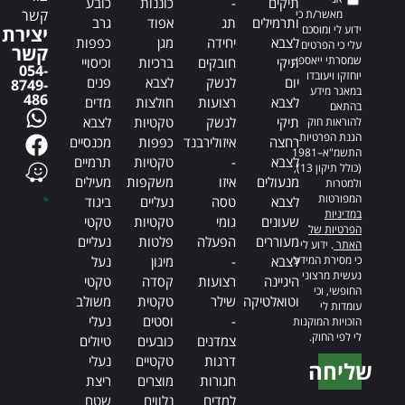
תיקים
-
כוננות
כובע
קשר
מאשר/ת כי
ותרמילים
תג
אפוד
גרב
ידוע לי ומוסכם
יצירת
לצבא
יחידה
מגן
כפפות
עלי כי הפרטים
קשר
שמסרתי ייאספו,
תיקי
חובקים
ברכיות
וכיסויי
054-
יוחזקו ויעובדו
יום
לנשק
לצבא
פנים
8749-
במאגר מידע
486
לצבא
רצועות
חולצות
מדים
בהתאם
תיקי
לנשק
טקטיות
לצבא
להוראות חוק
הגנת הפרטיות,
רחצה
איזולירבנד
כפפות
מכנסיים
התשמ"א–1981
לצבא
-
טקטיות
תרמיים
(כולל תיקון 13),
מנעולים
איזו
משקפות
מעילים
ולמטרות
המפורטות
לצבא
טסה
נעליים
ביגוד
במדיניות
שעונים
גומי
טקטיות
טקטי
הפרטיות של
מעוררים
הפעלה
פלטות
נעליים
האתר
. ידוע לי
כי מסירת המידע
לצבא
-
מיגון
נעל
נעשית מרצוני
היגיינה
רצועות
קסדה
טקטי
החופשי, וכי
וטואלטיקה
שילר
טקטית
משולב
עומדות לי
-
וסטים
נעלי
הזכויות המוקנות
לי לפי החוק.
צמדנים
כובעים
טיולים
דרגות
טקטיים
נעלי
שליחה
חגורות
מוצרים
ריצת
Alternative:
למדים
נלווים
שטח