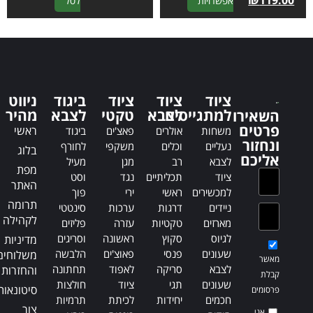
A
A
₪
119.00
אפשרויות
לסל
l
l
t
t
e
e
r
r
n
n
a
a
ציוד
ציוד
ציוד
ביגוד
ניווט
t
t
למתגייסים
לצבא
טקטי
לצבא
מהיר
השאירו
i
i
פרטים
ראשי
משחות
אולרים
פאצ'ים
ביגוד
v
v
ונחזור
נעליים
וכלים
משקפי
לחורף
בלוג
e
e
אליכם
לצבא
רב
מגן
מעיל
:
:
מפת
ציוד
תכליתיים
נגד
וסט
האתר
למכשירים
ראשי
ירי
פוך
תרומה
ניידים
דרגות
ערכות
סינטטי
לקהילה
מארזים
טקטיות
עזרה
פליזים
לגיוס
סקוץ
ראשונה
וסריגים
מדיניות
שעונים
פנסי
פאוצ'ים
הלבשה
משלוחים
מאשר
לצבא
סריקה
לאפוד
תחתונה
והחזרות
קבלת
שעונים
תגי
ציוד
חולצות
סיטונאות
פרסומים
חכמים
יחידות
לכיתת
תרמיות
צור
אני