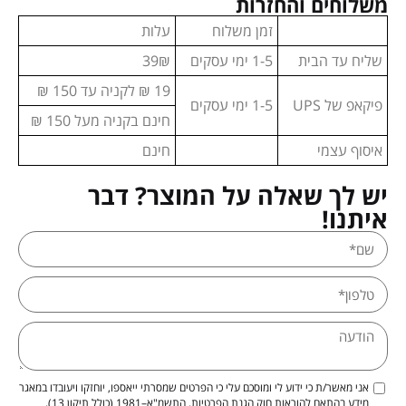
משלוחים והחזרות
זמן משלוח
עלות
שליח עד הבית
1-5 ימי עסקים
39₪
19 ₪ לקניה עד 150 ₪
פיקאפ של UPS
1-5 ימי עסקים
חינם בקניה מעל 150 ₪
איסוף עצמי
חינם
יש לך שאלה על המוצר? דבר
איתנו!
אני מאשר/ת כי ידוע לי ומוסכם עלי כי הפרטים שמסרתי ייאספו, יוחזקו ויעובדו במאגר
מידע בהתאם להוראות חוק הגנת הפרטיות, התשמ"א–1981 (כולל תיקון 13),