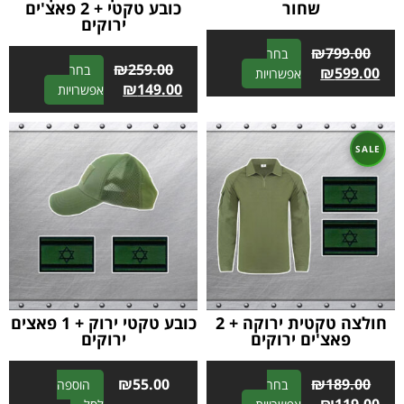
שחור
כובע טקטי + 2 פאצ'ים
ירוקים
₪
799.00
בחר
₪
259.00
בחר
A
₪
599.00
אפשרויות
A
₪
149.00
אפשרויות
l
l
t
t
e
e
r
r
n
n
a
a
t
t
i
i
v
v
e
e
:
:
חולצה טקטית ירוקה + 2
כובע טקטי ירוק + 1 פאצים
פאצ'ים ירוקים
ירוקים
₪
55.00
₪
189.00
בחר
הוספה