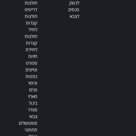
לנשק
חולצות
פנסים
דרייפיט
לצבא
חולצות
קצרות
לחייל
חולצות
קצרות
לחיילת
חזיות
ספורט
וטייצים
כפפות
וכיסוי
פנים
מארזי
ביגוד
סוודר
צבאי
סופטשלים
תחתוני