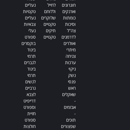
חוגרונים
לחייל
נעליים
וארנקים
וללוחם
טקטיות
כומתות
שלוקרים
נעליים
וסיכות
טקטיים
צבאיות
צה"ל
תיקים
נעלי
לדרמנים
טקטיים
ספורט
ואולרים
בוקסרים
מיתרי
ביגוד
צניחה
תרמי
ערכות
לגברים
ניקוי
ביגוד
נשק
תרמי
פנסי
לנשים
ראש
גרביים
שאקלים
לצבא
-
דרייפיט
אבזמים
וספורט
-
חזיית
תוכים
ספורט
שפצורים
חולצות