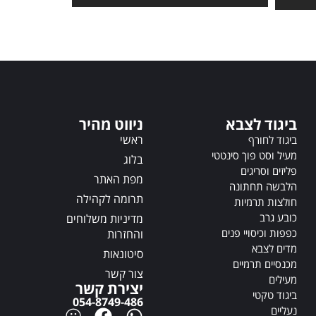
t
e
e
r
r
n
n
a
a
t
t
i
i
v
v
ביגוד לצבא
ניווט מהיר
e
e
:
ראשי
ביגוד לחורף
:
מעיל וסט פוך סינטטי
בלוג
פליזים וסריגים
מפת האתר
הלבשה תחתונה
תרומה לקהילה
חולצות תרמיות
כובע גרב
מדיניות משלוחים
כפפות וכיסויי פנים
והחזרות
מדים לצבא
סיטונאות
מכנסיים תרמיים
צור קשר
מעילים
יצירת קשר
ביגוד טקטי
054-8749-486
נעליים