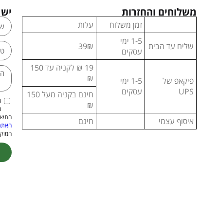
משלוחים והחזרות
יש 
זמן משלוח
עלות
1-5 ימי
שליח עד הבית
39₪
עסקים
19 ₪ לקניה עד 150
₪
פיקאפ של
1-5 ימי
UPS
עסקים
חינם בקניה מעל 150
א
₪
ו
התשמ"א–1981 (כולל תיקון
איסוף עצמי
חינם
האתר
המוקנ
ive: