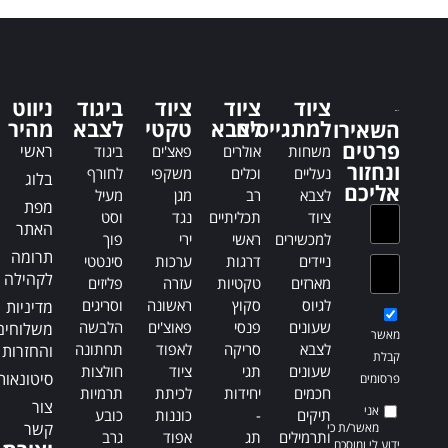
t
t
e
e
r
r
n
n
a
a
ציוד
ציוד
ציוד
ביגוד
ניווט
t
t
למתגייסים
לצבא
טקטי
לצבא
מהיר
השאירו
i
i
פרטים
ראשי
משחות
אולרים
פאצ'ים
ביגוד
v
v
ונחזור
נעליים
וכלים
משקפי
לחורף
בלוג
e
e
אליכם
לצבא
רב
מגן
מעיל
:
:
מפת
ציוד
תכליתיים
נגד
וסט
האתר
למכשירים
ראשי
ירי
פוך
תרומה
ניידים
דרגות
ערכות
סינטטי
לקהילה
מארזים
טקטיות
עזרה
פליזים
לגיוס
סקוץ
ראשונה
וסריגים
מדיניות
שעונים
פנסי
פאוצ'ים
הלבשה
משלוחים
מאשר
לצבא
סריקה
לאפוד
תחתונה
והחזרות
קבלת
שעונים
תגי
ציוד
חולצות
סיטונאות
פרסומים
חכמים
יחידות
לכיתת
תרמיות
צור
אני
תיקים
-
כוננות
כובע
קשר
מאשר/ת כי
ותרמילים
תג
אפוד
גרב
ידוע לי ומוסכם