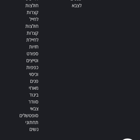
לצבא
חולצות
קצרות
לחייל
חולצות
קצרות
לחיילת
חזיות
ספורט
וטייצים
כפפות
וכיסוי
פנים
מארזי
ביגוד
סוודר
צבאי
סופטשלים
תחתוני
נשים