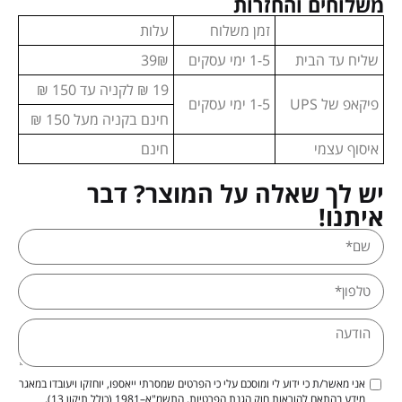
משלוחים והחזרות
זמן משלוח
עלות
שליח עד הבית
1-5 ימי עסקים
39₪
19 ₪ לקניה עד 150 ₪
פיקאפ של UPS
1-5 ימי עסקים
חינם בקניה מעל 150 ₪
איסוף עצמי
חינם
יש לך שאלה על המוצר? דבר
איתנו!
אני מאשר/ת כי ידוע לי ומוסכם עלי כי הפרטים שמסרתי ייאספו, יוחזקו ויעובדו במאגר
מידע בהתאם להוראות חוק הגנת הפרטיות, התשמ"א–1981 (כולל תיקון 13),