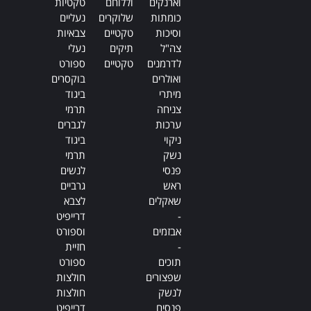
וארנקים
וללוחם
טקטיות
כומתות
שלוקרים
נעליים
וסיכות
טקטיים
צבאיות
צה"ל
תיקים
נעלי
לדרמנים
טקטיים
ספורט
ואולרים
בוקסרים
מיתרי
ביגוד
צניחה
תרמי
ערכות
לגברים
ניקוי
ביגוד
נשק
תרמי
פנסי
לנשים
ראש
גרביים
שאקלים
לצבא
-
דרייפיט
אבזמים
וספורט
-
חזיית
תוכים
ספורט
שפצורים
חולצות
לנשק
חולצות
פנסים
דרייפיט