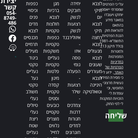
יצירת
לצבא
יחידה
מגן
כפפות
עלי כי הפרטים
קשר
שמסרתי ייאספו,
תיקי
חובקים
ברכיות
וכיסויי
054-
יוחזקו ויעובדו
יום
לנשק
לצבא
פנים
8749-
במאגר מידע
486
לצבא
רצועות
חולצות
מדים
בהתאם
תיקי
לנשק
טקטיות
לצבא
להוראות חוק
הגנת הפרטיות,
רחצה
איזולירבנד
כפפות
מכנסיים
התשמ"א–1981
לצבא
-
טקטיות
תרמיים
(כולל תיקון 13),
מנעולים
איזו
משקפות
מעילים
ולמטרות
המפורטות
לצבא
טסה
נעליים
ביגוד
במדיניות
שעונים
גומי
טקטיות
טקטי
הפרטיות של
מעוררים
הפעלה
פלטות
נעליים
האתר
. ידוע לי
כי מסירת המידע
לצבא
-
מיגון
נעל
נעשית מרצוני
היגיינה
רצועות
קסדה
טקטי
החופשי, וכי
וטואלטיקה
שילר
טקטית
משולב
עומדות לי
-
וסטים
נעלי
הזכויות המוקנות
לי לפי החוק.
צמדנים
כובעים
טיולים
דרגות
טקטיים
נעלי
שליחה
חגורות
מוצרים
ריצת
Alternative:
למדים
נלווים
שטח
חוגרונים
לחייל
נעליים