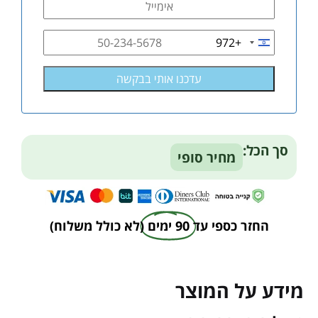
+972
Israel
+972
סך הכל:
מחיר סופי
החזר כספי עד
90 ימים
(לא כולל משלוח)
מידע על המוצר