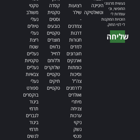
נעשית מרצוני
היגיינה
רצועות
קסדה
טקטי
החופשי, וכי
וטואלטיקה
שילר
טקטית
משולב
עומדות לי
-
וסטים
נעלי
הזכויות המוקנות
לי לפי החוק.
צמדנים
כובעים
טיולים
דרגות
טקטיים
נעלי
שליחה
חגורות
מוצרים
ריצת
Alternative:
למדים
נלווים
שטח
חוגרונים
לחייל
נעליים
וארנקים
וללוחם
טקטיות
כומתות
שלוקרים
נעליים
וסיכות
טקטיים
צבאיות
צה"ל
תיקים
נעלי
לדרמנים
טקטיים
ספורט
ואולרים
בוקסרים
מיתרי
ביגוד
צניחה
תרמי
ערכות
לגברים
ניקוי
ביגוד
נשק
תרמי
פנסי
לנשים