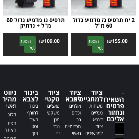
v
:
e
:
2 יח תרסיס גז מדמיע גדול
תרסיס גז מדמיע גדול 60
60 מ"ל
מ"ל + נרתיק
₪
109.00
₪
155.00
הוספה
הוספה
A
A
לסל
לסל
l
l
t
t
e
e
r
r
n
n
a
a
ציוד
ציוד
ציוד
ביגוד
ניווט
t
t
למתגייסים
לצבא
טקטי
לצבא
מהיר
השאירו
i
i
פרטים
ראשי
משחות
אולרים
פאצ'ים
ביגוד
v
v
ונחזור
נעליים
וכלים
משקפי
לחורף
בלוג
e
e
אליכם
לצבא
רב
מגן
מעיל
:
:
מפת
ציוד
תכליתיים
נגד
וסט
האתר
למכשירים
ראשי
ירי
פוך
תרומה