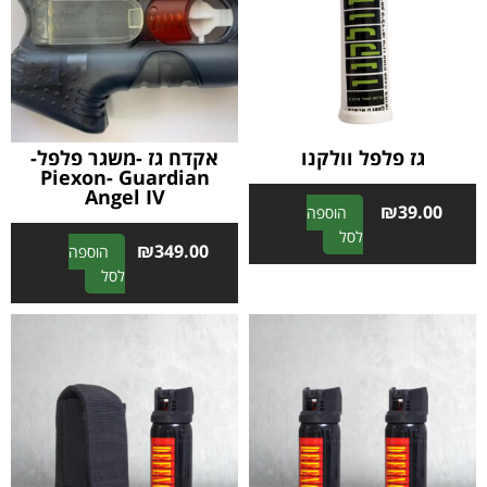
גז פלפל וולקנו
אקדח גז -משגר פלפל-
Piexon- Guardian
Angel IV
₪
39.00
הוספה
A
לסל
₪
349.00
הוספה
l
A
לסל
t
l
e
t
r
e
n
r
a
n
t
a
i
t
v
i
e