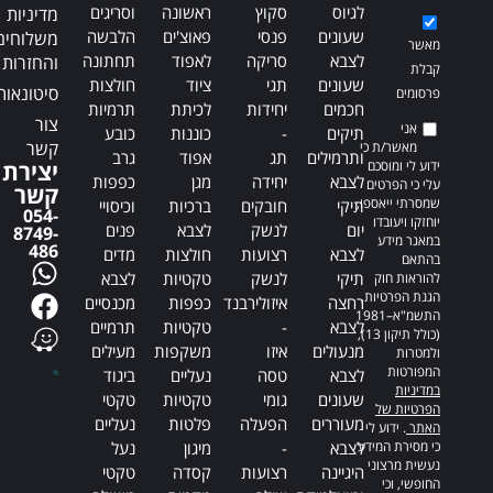
לגיוס
סקוץ
ראשונה
וסריגים
מדיניות
שעונים
פנסי
פאוצ'ים
הלבשה
משלוחים
מאשר
לצבא
סריקה
לאפוד
תחתונה
והחזרות
קבלת
שעונים
תגי
ציוד
חולצות
סיטונאות
פרסומים
חכמים
יחידות
לכיתת
תרמיות
צור
אני
תיקים
-
כוננות
כובע
קשר
מאשר/ת כי
ותרמילים
תג
אפוד
גרב
ידוע לי ומוסכם
יצירת
לצבא
יחידה
מגן
כפפות
עלי כי הפרטים
קשר
שמסרתי ייאספו,
תיקי
חובקים
ברכיות
וכיסויי
054-
יוחזקו ויעובדו
יום
לנשק
לצבא
פנים
8749-
במאגר מידע
486
לצבא
רצועות
חולצות
מדים
בהתאם
תיקי
לנשק
טקטיות
לצבא
להוראות חוק
הגנת הפרטיות,
רחצה
איזולירבנד
כפפות
מכנסיים
התשמ"א–1981
לצבא
-
טקטיות
תרמיים
(כולל תיקון 13),
מנעולים
איזו
משקפות
מעילים
ולמטרות
המפורטות
לצבא
טסה
נעליים
ביגוד
במדיניות
שעונים
גומי
טקטיות
טקטי
הפרטיות של
מעוררים
הפעלה
פלטות
נעליים
האתר
. ידוע לי
כי מסירת המידע
לצבא
-
מיגון
נעל
נעשית מרצוני
היגיינה
רצועות
קסדה
טקטי
החופשי, וכי