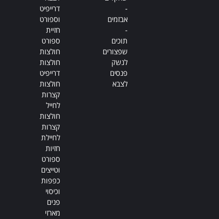
-
דרייפיט
אבזמים
וספורט
-
חזיית
תוכים
ספורט
שפצורים
חולצות
לנשק
חולצות
פנסים
דרייפיט
לצבא
חולצות
קצרות
לחייל
חולצות
קצרות
לחיילת
חזיות
ספורט
וטייצים
כפפות
וכיסוי
פנים
מארזי