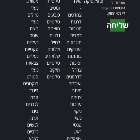
וטואלטיקה
שילר
טקטית
משולב
עומדות לי
-
וסטים
נעלי
הזכויות המוקנות
לי לפי החוק.
צמדנים
כובעים
טיולים
דרגות
טקטיים
נעלי
שליחה
חגורות
מוצרים
ריצת
Alternative:
למדים
נלווים
שטח
חוגרונים
לחייל
נעליים
וארנקים
וללוחם
טקטיות
כומתות
שלוקרים
נעליים
וסיכות
טקטיים
צבאיות
צה"ל
תיקים
נעלי
לדרמנים
טקטיים
ספורט
ואולרים
בוקסרים
מיתרי
ביגוד
צניחה
תרמי
ערכות
לגברים
ניקוי
ביגוד
נשק
תרמי
פנסי
לנשים
ראש
גרביים
שאקלים
לצבא