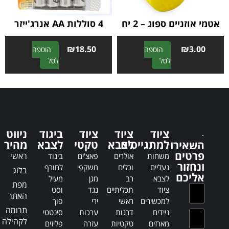
e
:
:
אטמי אוזניים ספוג – 2 יח
4 סוללות AA אנרג'ייזר
₪
18.50
₪
3.00
הוספה
הוספה
A
A
לסל
לסל
l
l
t
t
e
e
r
r
n
n
a
a
ציוד
ציוד
ציוד
ביגוד
ניווט
t
t
למתגייסים
לצבא
טקטי
לצבא
מהיר
השאירו
i
i
פרטים
ראשי
משחות
אולרים
פאצ'ים
ביגוד
v
v
ונחזור
נעליים
וכלים
משקפי
לחורף
בלוג
e
e
אליכם
לצבא
רב
מגן
מעיל
:
:
מפת
ציוד
תכליתיים
נגד
וסט
האתר
למכשירים
ראשי
ירי
פוך
תרומה
ניידים
דרגות
ערכות
סינטטי
לקהילה
מארזים
טקטיות
עזרה
פליזים