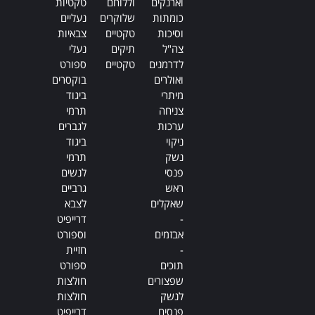
וארנקים
וללוחם
טקטיות
כומתות
שלוקרים
נעליים
וסיכות
טקטיים
צבאיות
צה"ל
תיקים
נעלי
לדרמנים
טקטיים
ספורט
ואולרים
בוקסרים
מיתרי
ביגוד
צניחה
תרמי
ערכות
לגברים
ניקוי
ביגוד
נשק
תרמי
פנסי
לנשים
ראש
גרביים
שאקלים
לצבא
-
דרייפיט
אבזמים
וספורט
-
חזיית
תוכים
ספורט
שפצורים
חולצות
לנשק
חולצות
פנסים
דרייפיט