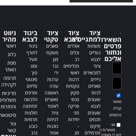
l
t
t
e
e
r
r
n
n
a
ציוד
ציוד
ציוד
ביגוד
ניווט
a
t
למתגייסים
לצבא
טקטי
לצבא
מהיר
השאירו
t
i
פרטים
ראשי
משחות
אולרים
פאצ'ים
ביגוד
i
v
ונחזור
נעליים
וכלים
משקפי
לחורף
בלוג
v
e
אליכם
לצבא
רב
מגן
מעיל
e
:
מפת
ציוד
תכליתיים
נגד
וסט
:
האתר
למכשירים
ראשי
ירי
פוך
תרומה
ניידים
דרגות
ערכות
סינטטי
לקהילה
מארזים
טקטיות
עזרה
פליזים
לגיוס
סקוץ
ראשונה
וסריגים
מדיניות
שעונים
פנסי
פאוצ'ים
הלבשה
משלוחים
מאשר
לצבא
סריקה
לאפוד
תחתונה
והחזרות
קבלת
שעונים
תגי
ציוד
חולצות
סיטונאות
פרסומים
חכמים
יחידות
לכיתת
תרמיות
צור
אני
תיקים
-
כוננות
כובע
קשר
מאשר/ת כי
ותרמילים
תג
אפוד
גרב
ידוע לי ומוסכם