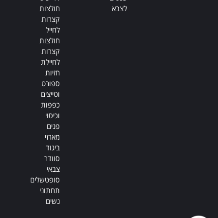
לצבא
חולצות
קצרות
לחייל
חולצות
קצרות
לחיילת
חזיות
ספורט
וטייצים
כפפות
וכיסוי
פנים
מארזי
ביגוד
סוודר
צבאי
סופטשלים
תחתוני
נשים