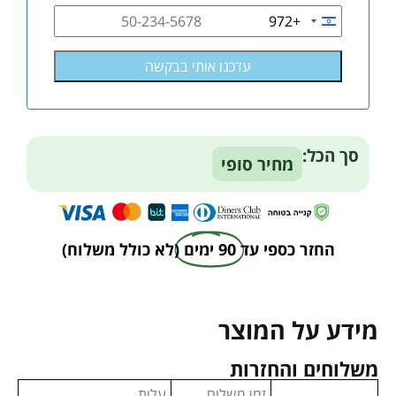
+972
Israel
+972
סך הכל:
מחיר סופי
החזר כספי עד
90 ימים
(לא כולל משלוח)
מידע על המוצר
משלוחים והחזרות
זמן משלוח
עלות