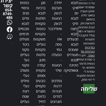
יצירת
לצבא
יחידה
מגן
כפפות
עלי כי הפרטים
קשר
שמסרתי ייאספו,
תיקי
חובקים
ברכיות
וכיסויי
054-
יוחזקו ויעובדו
יום
לנשק
לצבא
פנים
8749-
במאגר מידע
486
לצבא
רצועות
חולצות
מדים
בהתאם
תיקי
לנשק
טקטיות
לצבא
להוראות חוק
הגנת הפרטיות,
רחצה
איזולירבנד
כפפות
מכנסיים
התשמ"א–1981
לצבא
-
טקטיות
תרמיים
(כולל תיקון 13),
מנעולים
איזו
משקפות
מעילים
ולמטרות
המפורטות
לצבא
טסה
נעליים
ביגוד
במדיניות
שעונים
גומי
טקטיות
טקטי
הפרטיות של
מעוררים
הפעלה
פלטות
נעליים
האתר
. ידוע לי
כי מסירת המידע
לצבא
-
מיגון
נעל
נעשית מרצוני
היגיינה
רצועות
קסדה
טקטי
החופשי, וכי
וטואלטיקה
שילר
טקטית
משולב
עומדות לי
-
וסטים
נעלי
הזכויות המוקנות
לי לפי החוק.
צמדנים
כובעים
טיולים
דרגות
טקטיים
נעלי
שליחה
חגורות
מוצרים
ריצת
Alternative:
למדים
נלווים
שטח
חוגרונים
לחייל
נעליים