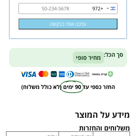
+972
Israel
+972
סך הכל:
מחיר סופי
החזר כספי עד
90 ימים
(לא כולל משלוח)
מידע על המוצר
משלוחים והחזרות