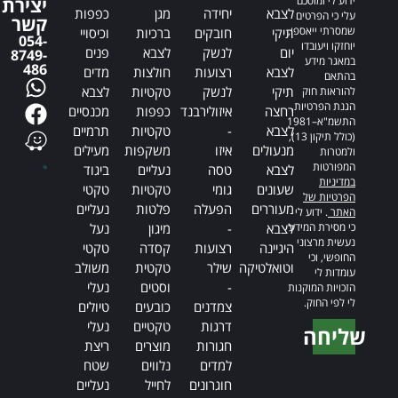
ידוע לי ומוסכם
יצירת
לצבא
יחידה
מגן
כפפות
עלי כי הפרטים
קשר
שמסרתי ייאספו,
תיקי
חובקים
ברכיות
וכיסויי
054-
יוחזקו ויעובדו
יום
לנשק
לצבא
פנים
8749-
במאגר מידע
486
לצבא
רצועות
חולצות
מדים
בהתאם
תיקי
לנשק
טקטיות
לצבא
להוראות חוק
הגנת הפרטיות,
רחצה
איזולירבנד
כפפות
מכנסיים
התשמ"א–1981
לצבא
-
טקטיות
תרמיים
(כולל תיקון 13),
מנעולים
איזו
משקפות
מעילים
ולמטרות
המפורטות
לצבא
טסה
נעליים
ביגוד
במדיניות
שעונים
גומי
טקטיות
טקטי
הפרטיות של
מעוררים
הפעלה
פלטות
נעליים
האתר
. ידוע לי
כי מסירת המידע
לצבא
-
מיגון
נעל
נעשית מרצוני
היגיינה
רצועות
קסדה
טקטי
החופשי, וכי
וטואלטיקה
שילר
טקטית
משולב
עומדות לי
-
וסטים
נעלי
הזכויות המוקנות
לי לפי החוק.
צמדנים
כובעים
טיולים
דרגות
טקטיים
נעלי
שליחה
חגורות
מוצרים
ריצת
Alternative:
למדים
נלווים
שטח
חוגרונים
לחייל
נעליים