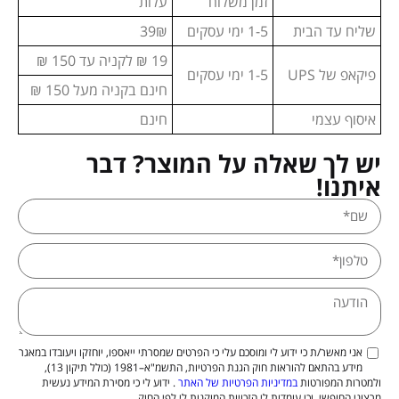
זמן משלוח
עלות
שליח עד הבית
1-5 ימי עסקים
39₪
19 ₪ לקניה עד 150 ₪
פיקאפ של UPS
1-5 ימי עסקים
חינם בקניה מעל 150 ₪
איסוף עצמי
חינם
יש לך שאלה על המוצר? דבר
איתנו!
אני מאשר/ת כי ידוע לי ומוסכם עלי כי הפרטים שמסרתי ייאספו, יוחזקו ויעובדו במאגר
מידע בהתאם להוראות חוק הגנת הפרטיות, התשמ"א–1981 (כולל תיקון 13),
ולמטרות המפורטות
במדיניות הפרטיות של האתר
. ידוע לי כי מסירת המידע נעשית
מרצוני החופשי, וכי עומדות לי הזכויות המוקנות לי לפי החוק.