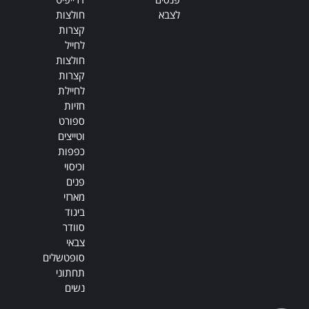
לצבא
חולצות
קצרות
לחייל
חולצות
קצרות
לחיילת
חזיות
ספורט
וטייצים
כפפות
וכיסוי
פנים
מארזי
ביגוד
סוודר
צבאי
סופטשלים
תחתוני
נשים