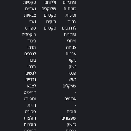
וארנקים
וללוחם
טקטיות
כומתות
שלוקרים
נעליים
וסיכות
טקטיים
צבאיות
צה"ל
תיקים
נעלי
לדרמנים
טקטיים
ספורט
ואולרים
בוקסרים
מיתרי
ביגוד
צניחה
תרמי
ערכות
לגברים
ניקוי
ביגוד
נשק
תרמי
פנסי
לנשים
ראש
גרביים
שאקלים
לצבא
-
דרייפיט
אבזמים
וספורט
-
חזיית
תוכים
ספורט
שפצורים
חולצות
לנשק
חולצות
פנסים
דרייפיט