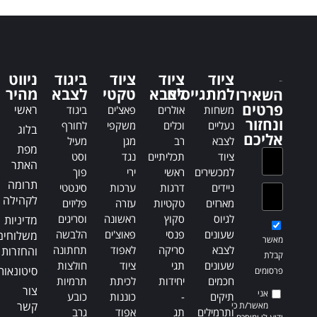
t
e
e
r
r
n
n
a
a
t
ציוד
ציוד
ציוד
ביגוד
ניווט
t
i
למתגייסים
לצבא
טקטי
לצבא
מהיר
השאירו
i
v
פרטים
ראשי
משחות
אולרים
פאצ'ים
ביגוד
v
e
ונחזור
נעליים
וכלים
משקפי
לחורף
בלוג
e
:
אליכם
לצבא
רב
מגן
מעיל
:
מפת
ציוד
תכליתיים
נגד
וסט
האתר
למכשירים
ראשי
ירי
פוך
תרומה
ניידים
דרגות
ערכות
סינטטי
לקהילה
מארזים
טקטיות
עזרה
פליזים
לגיוס
סקוץ
ראשונה
וסריגים
מדיניות
שעונים
פנסי
פאוצ'ים
הלבשה
משלוחים
מאשר
לצבא
סריקה
לאפוד
תחתונה
והחזרות
קבלת
שעונים
תגי
ציוד
חולצות
סיטונאות
פרסומים
חכמים
יחידות
לכיתת
תרמיות
צור
אני
תיקים
-
כוננות
כובע
קשר
מאשר/ת כי
ותרמילים
תג
אפוד
גרב