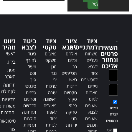
A
לסל
t
l
e
t
r
e
n
r
a
n
t
ציוד
ציוד
ציוד
ביגוד
ניווט
a
i
למתגייסים
לצבא
טקטי
לצבא
מהיר
השאירו
t
v
פרטים
ראשי
משחות
אולרים
פאצ'ים
ביגוד
i
e
ונחזור
נעליים
וכלים
משקפי
לחורף
בלוג
v
:
אליכם
לצבא
רב
מגן
מעיל
e
מפת
ציוד
תכליתיים
נגד
וסט
:
האתר
למכשירים
ראשי
ירי
פוך
תרומה
ניידים
דרגות
ערכות
סינטטי
לקהילה
מארזים
טקטיות
עזרה
פליזים
לגיוס
סקוץ
ראשונה
וסריגים
מדיניות
שעונים
פנסי
פאוצ'ים
הלבשה
משלוחים
מאשר
לצבא
סריקה
לאפוד
תחתונה
והחזרות
קבלת
שעונים
תגי
ציוד
חולצות
סיטונאות
פרסומים
חכמים
יחידות
לכיתת
תרמיות
צור
אני
תיקים
-
כוננות
כובע