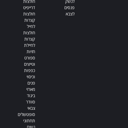
לנשק
חולצות
פנסים
דרייפיט
לצבא
חולצות
קצרות
לחייל
חולצות
קצרות
לחיילת
חזיות
ספורט
וטייצים
כפפות
וכיסוי
פנים
מארזי
ביגוד
סוודר
צבאי
סופטשלים
תחתוני
נשים