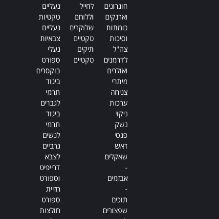
חוגרונים
לחייל
נעליים
וארנקים
וללוחם
טקטיות
כומתות
שלוקרים
נעליים
וסיכות
טקטיים
צבאיות
צה"ל
תיקים
נעלי
לדרמנים
טקטיים
ספורט
ואולרים
בוקסרים
מיתרי
ביגוד
צניחה
תרמי
ערכות
לגברים
ניקוי
ביגוד
נשק
תרמי
פנסי
לנשים
ראש
גרביים
שאקלים
לצבא
-
דרייפיט
אבזמים
וספורט
-
חזיית
תוכים
ספורט
שפצורים
חולצות