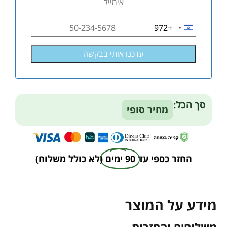
+972
Israel
+972
סך הכל:
מחיר סופי
החזר כספי עד
90 ימים
(לא כולל משלוח)
מידע על המוצר