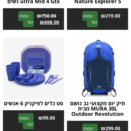
Nature Explorer 5
ultra Mid 4 Gtx נשים
₪
750.00
₪
219.00
הוספה
הוספה
A
₪
698.00
A
לסל
לסל
l
l
t
t
e
e
r
r
n
n
a
a
t
t
i
i
v
v
e
e
:
:
תיק יום מקצועי גב נושם
סט כלים לפיקניק 6 אנשים
MURA 30L מבית
Outdoor Revolution
₪
99.00
הוספה
A
לסל
₪
299.00
הוספה
l