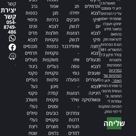
קשר
מאשר/ת כי
ותרמילים
תג
אפוד
גרב
ידוע לי ומוסכם
יצירת
לצבא
יחידה
מגן
כפפות
עלי כי הפרטים
קשר
שמסרתי ייאספו,
תיקי
חובקים
ברכיות
וכיסויי
054-
יוחזקו ויעובדו
יום
לנשק
לצבא
פנים
8749-
במאגר מידע
486
לצבא
רצועות
חולצות
מדים
בהתאם
תיקי
לנשק
טקטיות
לצבא
להוראות חוק
הגנת הפרטיות,
רחצה
איזולירבנד
כפפות
מכנסיים
התשמ"א–1981
לצבא
-
טקטיות
תרמיים
(כולל תיקון 13),
מנעולים
איזו
משקפות
מעילים
ולמטרות
המפורטות
לצבא
טסה
נעליים
ביגוד
במדיניות
שעונים
גומי
טקטיות
טקטי
הפרטיות של
מעוררים
הפעלה
פלטות
נעליים
האתר
. ידוע לי
כי מסירת המידע
לצבא
-
מיגון
נעל
נעשית מרצוני
היגיינה
רצועות
קסדה
טקטי
החופשי, וכי
וטואלטיקה
שילר
טקטית
משולב
עומדות לי
-
וסטים
נעלי
הזכויות המוקנות
לי לפי החוק.
צמדנים
כובעים
טיולים
דרגות
טקטיים
נעלי
שליחה
חגורות
מוצרים
ריצת
Alternative:
למדים
נלווים
שטח