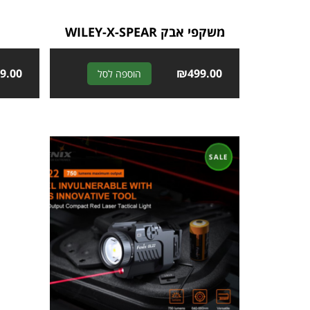
משקפי אבק WILEY-X-SPEAR
9.00
A
₪
499.00
הוספה לסל
l
t
e
r
n
a
t
i
v
e
: