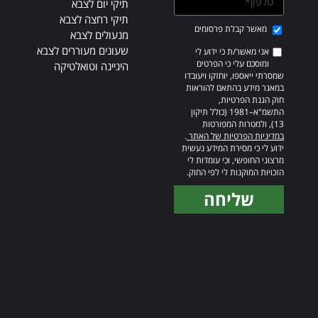
תיקי יום לצבא
תיקי רחצה לצבא
מאשר קבלת פרסומים
מנעולים לצבא
שעונים מעוררים לצבא
אני מאשר/ת כי ידוע לי
ומוסכם עלי כי הפרטים
היגיינה וטואלטיקה
שמסרתי ייאספו, יוחזקו ויעובדו
במאגר מידע בהתאם להוראות
חוק הגנת הפרטיות,
התשמ"א–1981 (כולל תיקון
13), ולמטרות המפורטות
במדיניות הפרטיות של האתר
.
ידוע לי כי מסירת המידע נעשית
מרצוני החופשי, וכי עומדות לי
הזכויות המוקנות לי לפי החוק.
שליחה
Alternative: