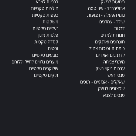
רצועות לנשק
ברכיות לצבא
איזולירבנד - איזו טסה
חולצות טקטיות
גומי הפעלה - רצועות
כפפות טקטיות
שילר - צמדנים
משקפות
דרגות
נעליים טקטיות
חגורות למדים
פלטות מיגון
חוגרונים וארנקים
קסדה טקטית
כומתות וסיכות צה"ל
וסטים
לדרמנים ואולרים
כובעים טקטיים
מיתרי צניחה
מוצרים נלווים לחייל וללוחם
ערכות ניקוי נשק
שלוקרים טקטיים
פנסי ראש
תיקים טקטיים
שאקלים - אבזמים - תוכים
שפצורים לנשק
פנסים לצבא