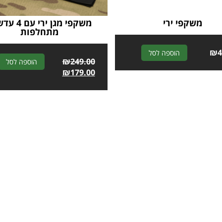
משקפי ירי
משקפי מגן ירי 
מתחלפות
A
₪
4
הוספה לסל
₪
249.00
הוספה לסל
l
₪
179.00
t
e
r
n
a
t
i
v
e
: