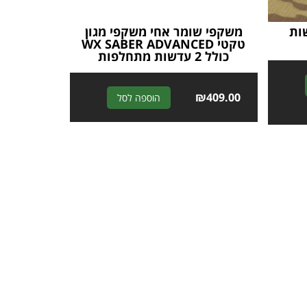
עם 4 עדשות
משקפי שומר אחי משקפי מגון
טקטי WX SABER ADVANCED
כולל 2 עדשות מתחלפות
A
A
₪
409.00
הוספה לסל
l
l
t
t
e
e
r
r
n
n
a
a
t
t
i
i
v
v
e
e
:
: