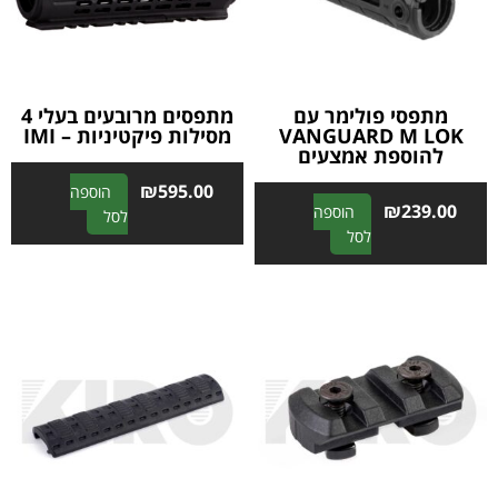
i
i
v
v
e
e
:
:
מתפסי פולימר עם
מתפסים מרובעים בעלי 4
VANGUARD M LOK
מסילות פיקטיניות – IMI
להוספת אמצעים
₪
595.00
הוספה
₪
239.00
הוספה
A
לסל
A
לסל
l
l
t
t
e
e
r
r
n
n
a
a
t
t
i
i
v
v
e
e
: