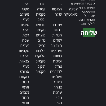
כי מסירת המידע
לצבא
-
מיגון
נעל
נעשית מרצוני
היגיינה
רצועות
קסדה
טקטי
החופשי, וכי
וטואלטיקה
שילר
טקטית
משולב
עומדות לי
-
וסטים
נעלי
הזכויות המוקנות
לי לפי החוק.
צמדנים
כובעים
טיולים
דרגות
טקטיים
נעלי
שליחה
חגורות
מוצרים
ריצת
Alternative:
למדים
נלווים
שטח
חוגרונים
לחייל
נעליים
וארנקים
וללוחם
טקטיות
כומתות
שלוקרים
נעליים
וסיכות
טקטיים
צבאיות
צה"ל
תיקים
נעלי
לדרמנים
טקטיים
ספורט
ואולרים
בוקסרים
מיתרי
ביגוד
צניחה
תרמי
ערכות
לגברים
ניקוי
ביגוד
נשק
תרמי