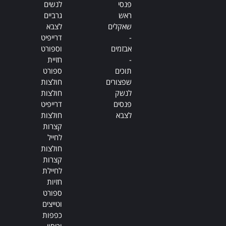
פנסי
לנשים
ראש
גרביים
שאקלים
לצבא
-
דרייפיט
אבזמים
וספורט
-
חזיית
תוכים
ספורט
שפצורים
חולצות
לנשק
חולצות
פנסים
דרייפיט
לצבא
חולצות
קצרות
לחייל
חולצות
קצרות
לחיילת
חזיות
ספורט
וטייצים
כפפות
וכיסוי