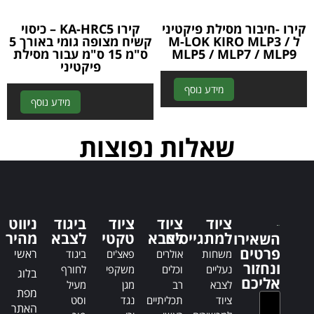
:
קירו -חיבור מסילת פיקטיני
קירו KA-HRC5 – כיסוי
ל M-LOK KIRO MLP3 /
קשיח מצופה גומי באורך 5
MLP5 / MLP7 / MLP9
ס"מ 15 ס"מ עבור מסילת
פיקטיני
A
מידע נוסף
A
מידע נוסף
l
l
t
t
e
שאלות נפוצות
e
r
r
n
n
a
a
t
t
i
ציוד
ציוד
ציוד
ביגוד
ניווט
i
v
למתגייסים
לצבא
טקטי
לצבא
מהיר
השאירו
v
e
פרטים
ראשי
משחות
אולרים
פאצ'ים
ביגוד
e
:
ונחזור
נעליים
וכלים
משקפי
לחורף
:
בלוג
אליכם
לצבא
רב
מגן
מעיל
מפת
ציוד
תכליתיים
נגד
וסט
האתר