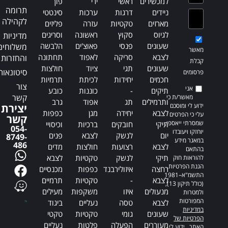
למכשירים
ראשי
ירי
פוך
תרומה
ניידים
דרגות
ערכות
סינטטי
לקהילה
מארזים
טקטיות
עזרה
פליזים
לגיוס
סקוץ
ראשונה
וסריגים
מדיניות
שעונים
פנסי
פאוצ'ים
הלבשה
משלוחים
מאשר
לצבא
סריקה
לאפוד
תחתונה
והחזרות
קבלת
שעונים
תגי
ציוד
חולצות
סיטונאות
פרסומים
חכמים
יחידות
לכיתת
תרמיות
צור
אני
תיקים
-
כוננות
כובע
קשר
מאשר/ת כי
ותרמילים
תג
אפוד
גרב
ידוע לי ומוסכם
יצירת
לצבא
יחידה
מגן
כפפות
עלי כי הפרטים
קשר
שמסרתי ייאספו,
תיקי
חובקים
ברכיות
וכיסויי
054-
יוחזקו ויעובדו
יום
לנשק
לצבא
פנים
8749-
במאגר מידע
486
לצבא
רצועות
חולצות
מדים
בהתאם
תיקי
לנשק
טקטיות
לצבא
להוראות חוק
הגנת הפרטיות,
רחצה
איזולירבנד
כפפות
מכנסיים
התשמ"א–1981
לצבא
-
טקטיות
תרמיים
(כולל תיקון 13),
מנעולים
איזו
משקפות
מעילים
ולמטרות
המפורטות
לצבא
טסה
נעליים
ביגוד
במדיניות
שעונים
גומי
טקטיות
טקטי
הפרטיות של
מעוררים
הפעלה
פלטות
נעליים
האתר
. ידוע לי