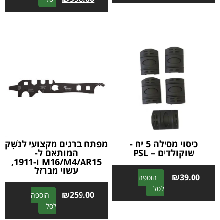
l
l
t
t
e
e
r
r
n
n
a
a
t
t
i
i
v
v
e
e
:
:
כיסוי מסילה 5 יח -
מפתח ברגים מקצועי לנַשָׁק
שוקולדים – PSL
המותאם ל-
M16/M4/AR15 ו-1911,
עשוי מברזל
₪
39.00
הוספה
A
לסל
₪
259.00
הוספה
l
A
לסל
t
l