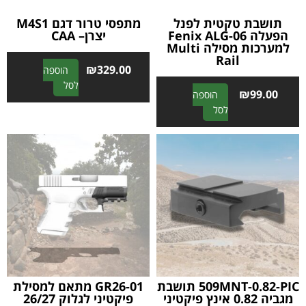
תושבת טקטית לפנל
מתפסי טרור דגם M4S1
הפעלה Fenix ALG-06
יצרן– CAA
למערכות מסילה Multi
Rail
₪
329.00
הוספה
A
לסל
₪
99.00
הוספה
l
A
לסל
t
l
e
t
r
e
n
r
a
n
t
a
i
t
v
i
e
v
:
e
:
509MNT-0.82-PIC תושבת
GR26-01 מתאם למסילת
מגביה 0.82 אינץ פיקטיני
פיקטיני לגלוק 26/27