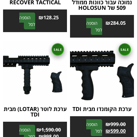
נמוכה עבור כוונות ממודל
RECOVER TACTICAL
509 של HOLOSUN
₪
128.25
הוספה
₪
284.05
הוספה
A
לסל
A
לסל
l
l
t
t
e
e
r
r
n
n
a
a
t
t
i
i
v
v
e
e
:
:
ערכת הקומנדו מבית TDI
ערכת לוטר (LOTAR) מבית
TDI
₪
999.00
הוספה
₪
1,590.00
הוספה
A
₪
599.00
לסל
A
₪
998.00
לסל