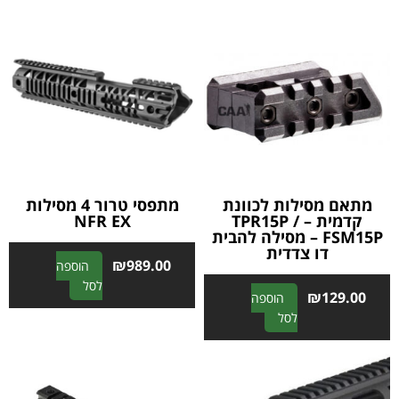
e
t
r
e
n
r
a
n
t
a
i
t
v
i
e
v
:
e
:
מתאם מסילות לכוונת
מתפסי טרור 4 מסילות
קדמית – TPR15P /
NFR EX
FSM15P – מסילה להבית
דו צדדית
₪
989.00
הוספה
A
לסל
₪
129.00
הוספה
l
A
לסל
t
l
e
t
r
e
n
r