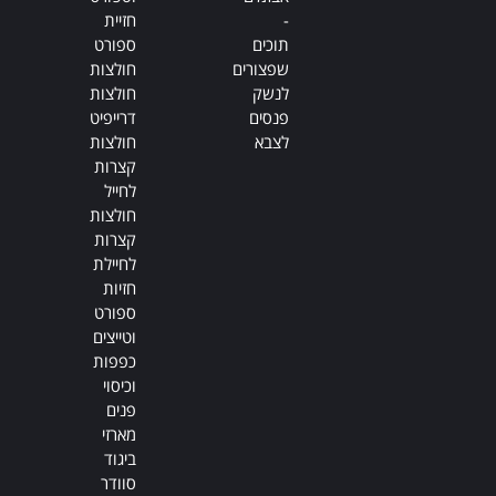
-
חזיית
תוכים
ספורט
שפצורים
חולצות
לנשק
חולצות
פנסים
דרייפיט
לצבא
חולצות
קצרות
לחייל
חולצות
קצרות
לחיילת
חזיות
ספורט
וטייצים
כפפות
וכיסוי
פנים
מארזי
ביגוד
סוודר