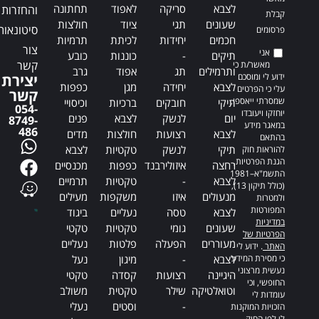
לצבא
סריקה
לאפוד
תחתונה
והחזרות
קבלת
שעונים
תגי
ציוד
חולצות
סיטונאות
פרסומים
חכמים
יחידות
לכיתת
תרמיות
צור
אני
תיקים
-
כוננות
כובע
קשר
מאשר/ת כי
ותרמילים
תג
אפוד
גרב
ידוע לי ומוסכם
יצירת
לצבא
יחידה
מגן
כפפות
עלי כי הפרטים
קשר
שמסרתי ייאספו,
תיקי
חובקים
ברכיות
וכיסויי
054-
יוחזקו ויעובדו
יום
לנשק
לצבא
פנים
8749-
במאגר מידע
486
לצבא
רצועות
חולצות
מדים
בהתאם
תיקי
לנשק
טקטיות
לצבא
להוראות חוק
הגנת הפרטיות,
רחצה
איזולירבנד
כפפות
מכנסיים
התשמ"א–1981
לצבא
-
טקטיות
תרמיים
(כולל תיקון 13),
מנעולים
איזו
משקפות
מעילים
ולמטרות
המפורטות
לצבא
טסה
נעליים
ביגוד
במדיניות
שעונים
גומי
טקטיות
טקטי
הפרטיות של
מעוררים
הפעלה
פלטות
נעליים
האתר
. ידוע לי
כי מסירת המידע
לצבא
-
מיגון
נעל
נעשית מרצוני
היגיינה
רצועות
קסדה
טקטי
החופשי, וכי
וטואלטיקה
שילר
טקטית
משולב
עומדות לי
-
וסטים
נעלי
הזכויות המוקנות
לי לפי החוק.