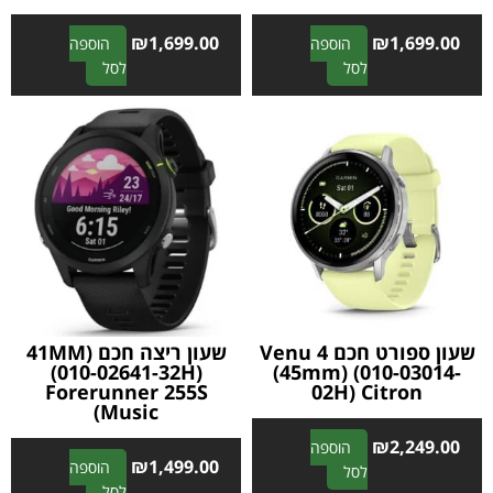
₪
1,699.00
₪
1,699.00
הוספה
הוספה
A
A
לסל
לסל
l
l
t
t
e
e
r
r
n
n
a
a
t
t
i
i
v
v
e
e
:
:
שעון ספורט חכם Venu 4
שעון ריצה חכם 41MM)
(010-02641-32H)
(45mm) (010-03014-
Forerunner 255S
02H) Citron
Music)
₪
2,249.00
הוספה
₪
1,499.00
הוספה
A
לסל
A
לסל