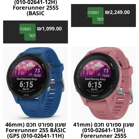
(010-02641-12H)
Forerunner 255S
₪
2,249.00
BASIC)
הוספה
A
לסל
l
₪
1,099.00
הוספה
t
A
לסל
e
l
r
t
n
e
a
r
t
n
i
a
v
t
e
i
:
v
e
:
שעון ספורט חכם 41mm)
שעון ספורט חכם 46mm)
Forerunner 255 BASIC
(010-02641-13H)
GPS (010-02641-11H))
Forerunner 255S