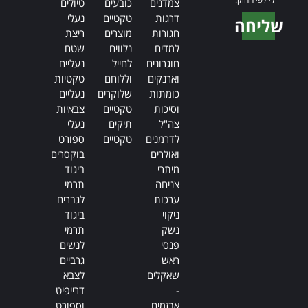
צמדנים
כובעים
טיולים
דרגות
טקטיים
נעלי
שליחה
חגורות
מוצרים
ריצת
Alternative:
למדים
נלווים
שטח
חוגרונים
לחייל
נעליים
וארנקים
וללוחם
טקטיות
כומתות
שלוקרים
נעליים
וסיכות
טקטיים
צבאיות
צה"ל
תיקים
נעלי
לדרמנים
טקטיים
ספורט
ואולרים
בוקסרים
מיתרי
ביגוד
צניחה
תרמי
ערכות
לגברים
ניקוי
ביגוד
נשק
תרמי
פנסי
לנשים
ראש
גרביים
שאקלים
לצבא
-
דרייפיט
אבזמים
וספורט