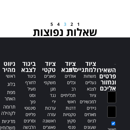
t
e
e
r
r
n
n
5
4
3
2
1
a
שאלות נפוצות
a
t
t
i
i
v
v
e
e
:
:
ציוד
ציוד
ציוד
ביגוד
ניווט
למתגייסים
לצבא
טקטי
לצבא
מהיר
השאירו
פרטים
ראשי
משחות
אולרים
פאצ'ים
ביגוד
ונחזור
נעליים
וכלים
משקפי
לחורף
בלוג
אליכם
לצבא
רב
מגן
מעיל
מפת
ציוד
תכליתיים
נגד
וסט
האתר
למכשירים
ראשי
ירי
פוך
תרומה
ניידים
דרגות
ערכות
סינטטי
לקהילה
מארזים
טקטיות
עזרה
פליזים
לגיוס
סקוץ
ראשונה
וסריגים
מדיניות
שעונים
פנסי
פאוצ'ים
הלבשה
משלוחים
מאשר