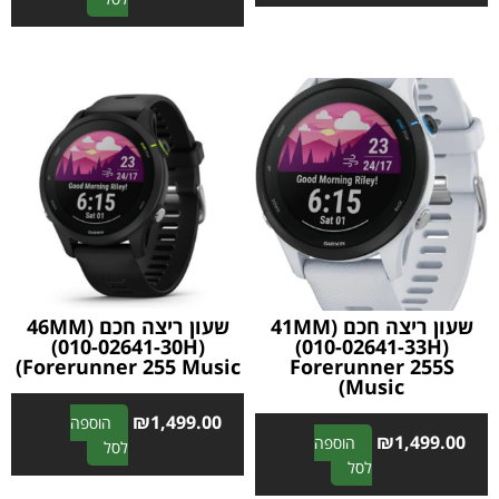
l
l
t
t
e
e
r
r
n
n
a
a
t
t
i
i
v
v
e
e
:
:
שעון ריצה חכם 41MM)
שעון ריצה חכם 46MM)
(010-02641-30H)
(010-02641-33H)
Forerunner 255 Music)
Forerunner 255S
Music)
₪
1,499.00
הוספה
₪
1,499.00
הוספה
A
לסל
A
לסל
l
l
t