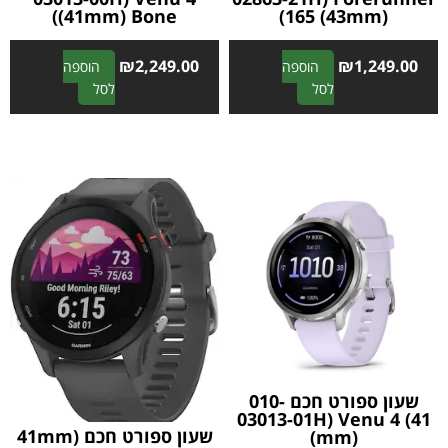
(41mm) Bone)
165 (43mm))
₪
2,249.00
₪
1,249.00
הוספה
הוספה
A
A
לסל
לסל
l
l
t
t
e
e
r
r
n
n
a
a
t
t
i
i
v
v
e
e
:
:
שעון ספורט חכם 010-
03013-01H) Venu 4 (41
שעון ספורט חכם 41mm)
mm))