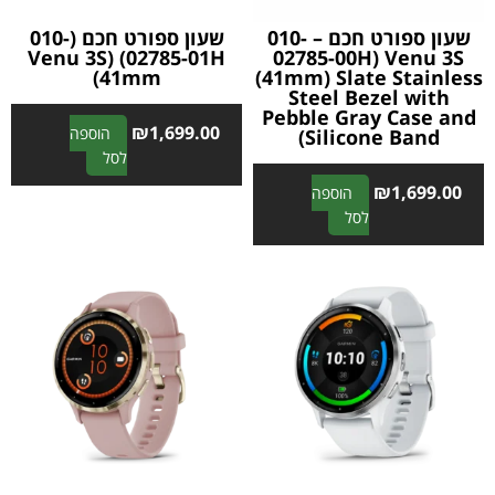
שעון ספורט חכם – 010-
שעון ספורט חכם (010-
02785-01H) (Venu 3S
02785-00H) Venu 3S
(41mm
(41mm) Slate Stainless
Steel Bezel with
Pebble Gray Case and
₪
1,699.00
הוספה
Silicone Band)
A
לסל
l
₪
1,699.00
הוספה
t
A
לסל
e
l
r
t
n
e
a
r
t
n
i
a
v
t
e
i
:
v
e
: