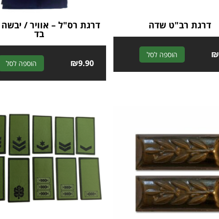
דרגת רב"ט שדה
דרגת רס"ל – אוויר / יבשה /
בד
A
הוספה לסל
₪
9.90
הוספה לסל
l
t
e
r
n
a
t
i
v
e
: