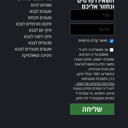
השאירו פרטים
מארזים לגיוס
ונחזור אליכם
שעונים לצבא
שעונים חכמים
תיקים ותרמילים לצבא
תיקי יום לצבא
תיקי רחצה לצבא
מאשר קבלת פרסומים
מנעולים לצבא
שעונים מעוררים לצבא
אני מאשר/ת כי ידוע לי
ומוסכם עלי כי הפרטים
היגיינה וטואלטיקה
שמסרתי ייאספו, יוחזקו ויעובדו
במאגר מידע בהתאם להוראות
חוק הגנת הפרטיות,
התשמ"א–1981 (כולל תיקון
13), ולמטרות המפורטות
במדיניות הפרטיות של האתר
.
ידוע לי כי מסירת המידע נעשית
מרצוני החופשי, וכי עומדות לי
הזכויות המוקנות לי לפי החוק.
שליחה
Alternative: