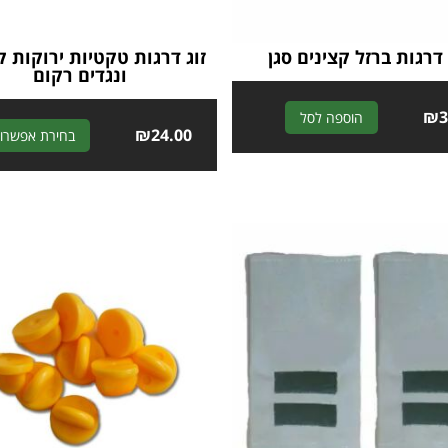
 דרגות ברזל קצינים סגן
זוג דרגות טקטיות ירוקות ק
ונגדים רקום
A
₪
3
הוספה לסל
₪
24.00
בחירת אפשרוי
l
t
e
r
n
a
t
i
v
e
: