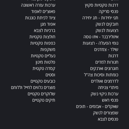
דרגות טקטיות סקוץ
ערכות עזרה ראשונה
פנסי סריקה
פאוצ'ים לאפוד
תגי יחידות - תג יחידה
ציוד לכיתת כוננות
חובקים לנשק
אפוד מגן
רצועות לנשק
ברכיות לצבא
איזולירבנד - איזו טסה
חולצות טקטיות
גומי הפעלה - רצועות
כפפות טקטיות
שילר - צמדנים
משקפות
דרגות
נעליים טקטיות
חגורות למדים
פלטות מיגון
חוגרונים וארנקים
קסדה טקטית
כומתות וסיכות צה"ל
וסטים
לדרמנים ואולרים
כובעים טקטיים
מיתרי צניחה
מוצרים נלווים לחייל וללוחם
ערכות ניקוי נשק
שלוקרים טקטיים
פנסי ראש
תיקים טקטיים
שאקלים - אבזמים - תוכים
שפצורים לנשק
פנסים לצבא