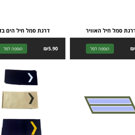
רגת סמל חיל האוויר
דרגת סמל חיל הים בד
₪
5.90
A
הוספה לסל
הוספה לסל
l
t
e
r
n
a
t
i
v
e
: