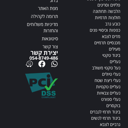
בלוג
פליזים וסריגים
מפת האתר
הלבשה תחתונה
תרומה לקהילה
חולצות תרמיות
כובע גרב
מדיניות משלוחים
כפפות וכיסויי פנים
והחזרות
מדים לצבא
סיטונאות
מכנסיים תרמיים
צור קשר
מעילים
יצירת קשר
ביגוד טקטי
054-8749-486
נעליים
נעל טקטי משולב
נעלי טיולים
נעלי ריצת שטח
נעליים טקטיות
נעליים צבאיות
נעלי ספורט
בוקסרים
ביגוד תרמי לגברים
ביגוד תרמי לנשים
גרביים לצבא