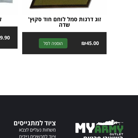
זוג דרגות סמל לוחם חוד סקוץ'
ז
שדה
₪
9.90
A
₪
45.00
הוספה לסל
l
t
e
r
n
a
t
i
v
e
:
ציוד למתגייסים
משחות נעליים לצבא
ציוד למכשירים ניידים