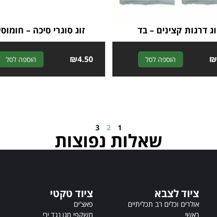
וג דרגות קצינים – בד
זוג סוגרי סיכה – חומוסי
₪
4.50
A
הוספה לסל
הוספה לסל
l
t
e
r
n
a
3
2
1
t
שאלות נפוצות
i
v
e
:
ציוד לצבא
ציוד טקטי
אולרים וכלים רב תכליתיים
פאצ'ים
ראשי
משקפי מגן נגד ירי