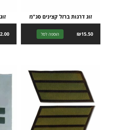
זוג דרגות ברזל קצינים סג"מ
זוג
2.00
A
₪
15.50
הוספה לסל
l
t
e
r
n
a
t
i
v
e
: