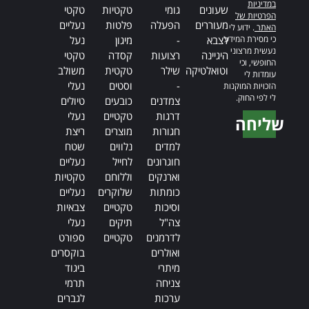
במדיניות
שעונים
גומי
טקטיות
טקטי
הפרטיות של
מעוררים
הפעלה
פלטות
נעליים
האתר
. ידוע לי
כי מסירת המידע
לצבא
-
מיגון
נעל
נעשית מרצוני
היגיינה
רצועות
קסדה
טקטי
החופשי, וכי
וטואלטיקה
שילר
טקטית
משולב
עומדות לי
-
וסטים
נעלי
הזכויות המוקנות
לי לפי החוק.
צמדנים
כובעים
טיולים
דרגות
טקטיים
נעלי
שליחה
חגורות
מוצרים
ריצת
Alternative:
למדים
נלווים
שטח
חוגרונים
לחייל
נעליים
וארנקים
וללוחם
טקטיות
כומתות
שלוקרים
נעליים
וסיכות
טקטיים
צבאיות
צה"ל
תיקים
נעלי
לדרמנים
טקטיים
ספורט
ואולרים
בוקסרים
מיתרי
ביגוד
צניחה
תרמי
ערכות
לגברים