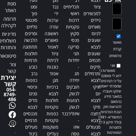
מפת
ציוד
תכליתיים
נגד
וסט
האתר
למכשירים
ראשי
ירי
פוך
תרומה
ניידים
דרגות
ערכות
סינטטי
לקהילה
מארזים
טקטיות
עזרה
פליזים
לגיוס
סקוץ
ראשונה
וסריגים
מדיניות
שעונים
פנסי
פאוצ'ים
הלבשה
משלוחים
מאשר
לצבא
סריקה
לאפוד
תחתונה
והחזרות
קבלת
שעונים
תגי
ציוד
חולצות
סיטונאות
פרסומים
חכמים
יחידות
לכיתת
תרמיות
צור
אני
תיקים
-
כוננות
כובע
קשר
מאשר/ת כי
ותרמילים
תג
אפוד
גרב
ידוע לי ומוסכם
יצירת
לצבא
יחידה
מגן
כפפות
עלי כי הפרטים
קשר
שמסרתי ייאספו,
תיקי
חובקים
ברכיות
וכיסויי
054-
יוחזקו ויעובדו
יום
לנשק
לצבא
פנים
8749-
במאגר מידע
486
לצבא
רצועות
חולצות
מדים
בהתאם
תיקי
לנשק
טקטיות
לצבא
להוראות חוק
הגנת הפרטיות,
רחצה
איזולירבנד
כפפות
מכנסיים
התשמ"א–1981
לצבא
-
טקטיות
תרמיים
(כולל תיקון 13),
מנעולים
איזו
משקפות
מעילים
ולמטרות
המפורטות
לצבא
טסה
נעליים
ביגוד