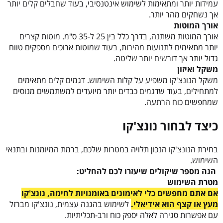
עמידות יותר ומתאימות לשימוש אינטנסיבי, בעוד שחבלים קלים יותר
אך נשחקים מהר יותר.
אורך המוטות
אורך המוטות משתנה, בדרך כלל בין 25 ל-35 ס"מ. מוטות קצרים
יותר מתאימים לתנועות מהירות, בעוד שמוטות ארוכים מספקים טווח
גדול יותר אך דורשים יותר שליטה.
משקל ואיזון
משקל הנונצ'קו משפיע על קלות השימוש. דגמים קלים מתאימים
למתחילים, בעוד שדגמים כבדים יותר מיועדים למשתמשים מנוסים
שמחפשים כוח הרתעה.
כיצד לבחור נונצ'קו
בחירת הנונצ'קו הנכון תלויה במטרות שלכם, ברמת המיומנות ובתנאי
השימוש.
הנה מספר שיקולים שיעזרו לכם להחליט:
מטרת השימוש
אם אתם מחפשים כלי לאימונים באומנויות לחימה, נונצ'קו
מעץ או קצף הוא אידיאלי.
לשימוש בהגנה עצמית, נונצ'קו מברזל
עם אפשרות סגירה לאלה יספק כוח ורב-תכליתיות.