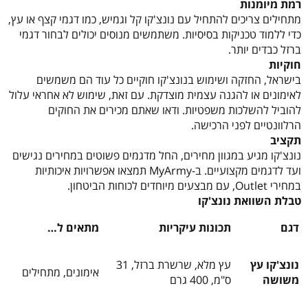
רמת מיומנות
מתחילים צריכים להתחיל עם נונצ'קו קל וגמיש, כמו דגמי קצף או עץ,
כדי ללמוד טכניקות בסיסיות. משתמשים מנוסים יכולים לבחור דגמי
ברזל כבדים יותר.
חוקיות
בישראל, החזקה ושימוש בנונצ'קו חוקיים כל עוד הם משמשים
לאימונים או להגנה עצמית מוצדקת. עם זאת, שימוש לא אחראי עלול
להוביל להשלכות משפטיות. ודאו שאתם מכירים את החוקים
הרלוונטיים לפני הרכישה.
תקציב
נונצ'קו מגיע במגוון מחירים, החל מדגמים פשוטים במחירים נגישים
ועד לדגמים מקצועיים. ב-MyArmy תמצאו אפשרויות איכותיות
במחירי Outlet, עם מבצעים מיוחדים לכוחות הביטחון.
טבלת השוואת נונצ'קו
דגם
תכונות עיקריות
מתאים ל…
נונצ'קו עץ
עץ מלא, שרשרת ברזל, 31
אימונים, מתחילים
משושה
ס"מ, 400 גרם