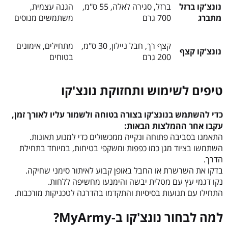
נונצ'קו ברזל
ברזל, סגירה לאלה, 55 ס"מ,
הגנה עצמית,
מתברג
700 גרם
משתמשים מנוסים
קצף רך, חבל ניילון, 30 ס"מ,
מתחילים, אימונים
נונצ'קו קצף
200 גרם
בטוחים
טיפים לשימוש ותחזוקת נונצ'קו
כדי להשתמש בנונצ'קו בצורה בטוחה ולשמור עליו לאורך זמן,
עקבו אחר ההמלצות הבאות:
התאמנו בסביבה פתוחה ונקייה ממכשולים כדי למנוע תאונות.
השתמשו בציוד מגן כמו כפפות ומשקפי בטיחות, במיוחד בתחילת
הדרך.
בדקו את השרשרת או החבל באופן קבוע לאיתור סימני שחיקה.
נקו דגמי עץ עם מטלית יבשה והימנעו מחשיפה ללחות.
התחילו עם תנועות בסיסיות והתקדמו בהדרגה לטכניקות מורכבות.
למה לבחור נונצ'קו ב-MyArmy?