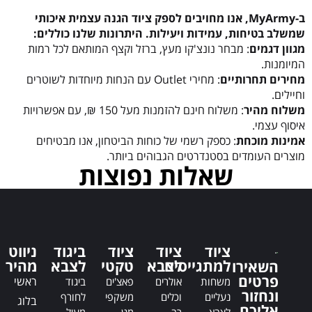
ב-MyArmy, אנו מחויבים לספק ציוד הגנה עצמית איכותי
שמשלב בטיחות, עמידות ויעילות. היתרונות שלנו כוללים:
מגוון דגמים
: מבחר נונצ'קו מעץ, ברזל וקצף המותאם לכל רמות
המיומנות.
מחירים תחרותיים
: מחירי Outlet עם הנחות מיוחדות לשוטרים
וחיילים.
משלוח מהיר
: משלוח חינם להזמנות מעל 150 ₪, עם אפשרויות
איסוף עצמי.
אמינות מוכחת
: כספק רשמי של כוחות הביטחון, אנו מבטיחים
מוצרים העומדים בסטנדרטים הגבוהים ביותר.
שאלות נפוצות
ציוד
ציוד
ציוד
ביגוד
ניווט
למתגייסים
לצבא
טקטי
לצבא
מהיר
השאירו
פרטים
ראשי
משחות
אולרים
פאצ'ים
ביגוד
ונחזור
נעליים
וכלים
משקפי
לחורף
בלוג
אליכם
לצבא
רב
מגן
מעיל