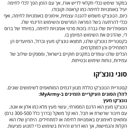
במקור שימש ככלי חקלאי לדיש אורז, אך עם הזמן הפך לכלי לחימה
t
יעיל באומנויות לחימה כמו קראטה וקובודו.
i
כיום, הנונצ'קו משמש להגנה עצמית, אימונים באומנויות לחימה, ואף
v
ככלי להרתעה בשל המראה המרשים והשימוש הדינמי שלו.
e
הפופולריות שלו גברה בזכות סרטי אומנויות לחימה, במיוחד של ברוס
:
לי, שהדגים את השימוש המיומן בו.
בקטגוריית נונצ'קו שלנו, תמצאו נונצ'קו מעץ וברזל, המיועדים הן
למתחילים והן למתקדמים.
הכלים שלנו עומדים בתקנים חוקיים בישראל, ומספקים שילוב של
עמידות, נוחות שימוש ובטיחות.
סוגי נונצ'קו
קטגוריית הנונצ'קו כוללת מגוון דגמים המותאמים לשימושים שונים.
להלן הסוגים העיקריים הזמינים ב-MyArmy:
נונצ'קו מעץ
נונצ'קו מעץ הוא הדגם המסורתי, עשוי מעץ מלא כמו אלון או אגוז,
עם חיבור שרשרת או חבל. הוא קל משקל (בדרך כלל 300-500 גרם)
ומתאים לאימונים באומנויות לחימה או למתחילים. היתרון שלו הוא
הקלות והגמישות, אך הוא דורש זהירות בשימוש כדי למנוע פציעות.