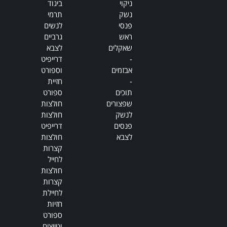
ניקוי
ביגוד
נשק
תרמי
פנסי
לנשים
ראש
גרביים
שאקלים
לצבא
-
דרייפיט
אבזמים
וספורט
-
חזיית
תוכים
ספורט
שפצורים
חולצות
לנשק
חולצות
פנסים
דרייפיט
לצבא
חולצות
קצרות
לחייל
חולצות
קצרות
לחיילת
חזיות
ספורט
וטייצים