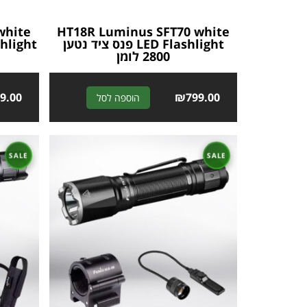
white
HT18R Luminus SFT70 white
LED Flashlight פנס ציד נטען
2800 לומן
49.00
A
₪
799.00
הוספה לסל
l
t
e
r
n
a
t
i
v
e
: