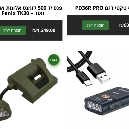
טי דגם PD36R PRO
מטר – Fenix TK30
A
₪
63
הוספה לסל
₪
1,249.00
הוספה לסל
l
t
e
r
n
a
t
i
v
e
: