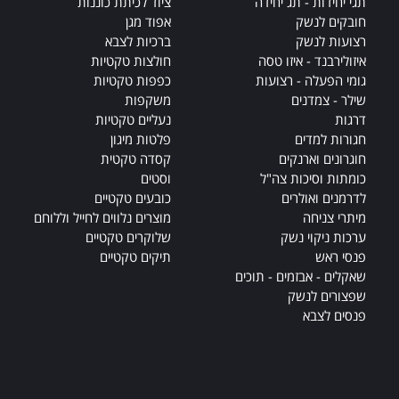
תגי יחידות - תג יחידה
ציוד לכיתת כוננות
חובקים לנשק
אפוד מגן
רצועות לנשק
ברכיות לצבא
איזולירבנד - איזו טסה
חולצות טקטיות
גומי הפעלה - רצועות
כפפות טקטיות
שילר - צמדנים
משקפות
דרגות
נעליים טקטיות
חגורות למדים
פלטות מיגון
חוגרונים וארנקים
קסדה טקטית
כומתות וסיכות צה"ל
וסטים
לדרמנים ואולרים
כובעים טקטיים
מיתרי צניחה
מוצרים נלווים לחייל וללוחם
ערכות ניקוי נשק
שלוקרים טקטיים
פנסי ראש
תיקים טקטיים
שאקלים - אבזמים - תוכים
שפצורים לנשק
פנסים לצבא