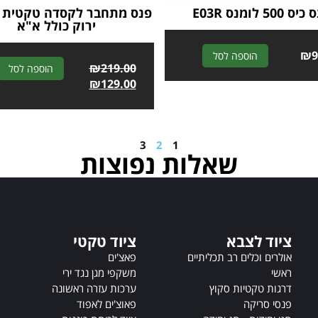
ס 500 לומנס E03R
פנס מתחבר לקסדה טקטית –
ירוק כולל א"א
A
₪
9
הוספה לסל
₪
219.00
הוספה לסל
l
₪
129.00
t
e
r
n
3
2
1
a
שאלות נפוצות
t
i
v
e
:
ציוד לצבא
ציוד טקטי
אולרים וכלים רב תכליתיים
פאצ'ים
ראשי
משקפי מגן נגד ירי
דרגות טקטיות סקוץ
ערכות עזרה ראשונה
פנסי סריקה
פאוצ'ים לאפוד