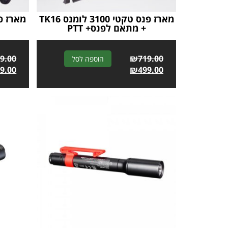
מארז פנס טקטי 3100 לומנס TK16
+ מתאם לפנס+ PTT
+
9.00
A
₪
719.00
הוספה לסל
9.00
l
₪
499.00
t
e
r
n
a
t
i
v
e
: