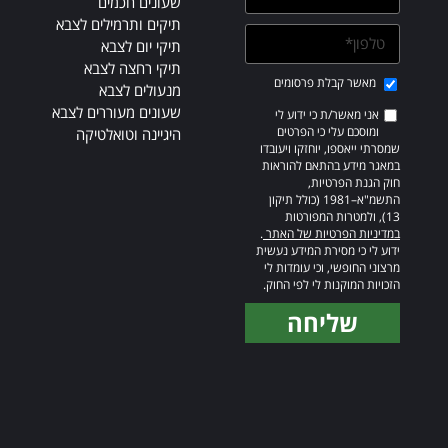
שעונים חכמים
תיקים ותרמילים לצבא
תיקי יום לצבא
תיקי רחצה לצבא
מאשר קבלת פרסומים
מנעולים לצבא
שעונים מעוררים לצבא
אני מאשר/ת כי ידוע לי
ומוסכם עלי כי הפרטים
היגיינה וטואלטיקה
שמסרתי ייאספו, יוחזקו ויעובדו
במאגר מידע בהתאם להוראות
חוק הגנת הפרטיות,
התשמ"א–1981 (כולל תיקון
13), ולמטרות המפורטות
במדיניות הפרטיות של האתר
.
ידוע לי כי מסירת המידע נעשית
מרצוני החופשי, וכי עומדות לי
הזכויות המוקנות לי לפי החוק.
שליחה
Alternative: