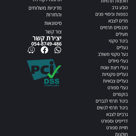
חולצות תרמיות
כובע גרב
מדיניות משלוחים
כפפות וכיסויי פנים
והחזרות
מדים לצבא
סיטונאות
מכנסיים תרמיים
צור קשר
מעילים
יצירת קשר
ביגוד טקטי
054-8749-486
נעליים
נעל טקטי משולב
נעלי טיולים
נעלי ריצת שטח
נעליים טקטיות
נעליים צבאיות
נעלי ספורט
בוקסרים
ביגוד תרמי לגברים
ביגוד תרמי לנשים
גרביים לצבא
דרייפיט וספורט
חזיית ספורט
חולצות