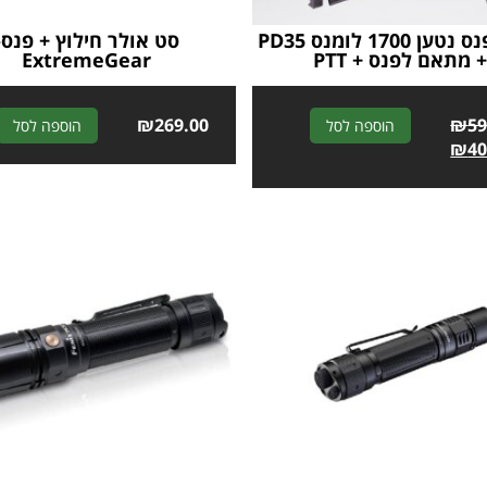
מארז פנס נטען 1700 לומנס PD35
סט אולר חילוץ + פנס-
 מתאם לפנס + PTT
ExtremeGear
₪
269.00
A
₪
59
הוספה לסל
הוספה לסל
l
₪
40
t
e
r
n
a
t
i
v
e
: