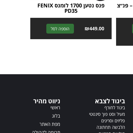
 פנ״צ
פנס נטען 1700 לומנס FENIX
PD35
A
₪
449.00
A
הוספה לסל
l
l
t
t
e
e
r
r
n
n
a
a
t
t
i
i
v
v
e
e
ביגוד לצבא
ניווט מהיר
:
:
ראשי
ביגוד לחורף
מעיל וסט פוך סינטטי
בלוג
פליזים וסריגים
מפת האתר
הלבשה תחתונה
תרומה לקהילה