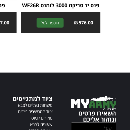
פנס יד סריקה 3000 לומנס WF26R
פנס כי
7.00
A
₪
576.00
הוספה לסל
l
t
e
r
n
a
t
i
v
e
:
ציוד למתגייסים
משחות נעליים לצבא
ציוד למכשירים ניידים
השאירו פרטים
מארזים לגיוס
ונחזור אליכם
שעונים לצבא