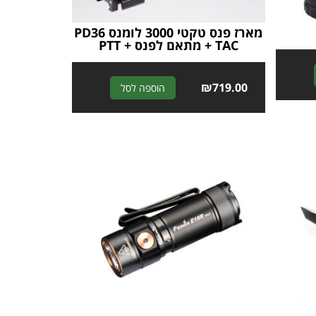
מארז פנס טקטי 3000 לומנס ​​PD36
TAC + מתאם לפנס + PTT
A
A
₪
719.00
הוספה לסל
l
l
t
t
e
e
r
r
n
n
a
a
t
t
i
i
v
v
e
e
:
: