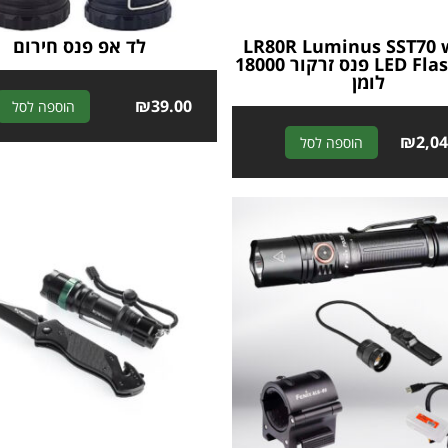
LR80R Luminus SST70 
לד אפ פנס חירום
LED Flashlight פנס זרקור 18000
לומן
₪
39.00
הוספה לסל
A
₪
2,0
הוספה לסל
l
t
e
r
n
a
t
i
v
e
: