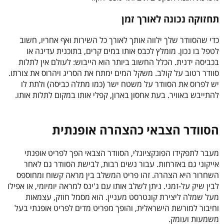
תחזוקה נכונה לאורך זמן
כדי שהסוודר שלך ילווה אותך לאורך כל השירות ואף אחריו, חשוב
לטפל בו נכון. מומלץ לכבס אותו במים קרים, בתוכנית עדינה או
בכביסה ידנית. הכלל החשוב ביותר הוא הייבוש: לעולם אין לתלות
סוודר רטוב על קולב. משקל המים ימתח את הסריג ויהרוס את צורתו.
יש לפרוס את הסוודר על משטח ישר (כמו מתלה כביסה) ולתת לו
להתייבש באוויר. בעת אחסון בארון, קפלי אותו במקום לתלות אותו.
הסוודר הצבאי כהצהרה אופנתית
מעבר לתפקידו הפונקציונלי, הסוודר הצבאי הפך לפריט אופנתי
אייקוני גם באזרחות. עבור נשים רבות, לבישת הסוודר גם לאחר
השחרור היא הצהרה. זהו פריט המשלב בין מראה קשוח ומחוספס
לבין שיק על-זמני. ניתן לשלב אותו עם ג'ינס למראה יומיומי, או אפילו
מעל שמלה ליצירת קונטרסט מעניין. הוא מסמל חוזק, עצמאות
וחיבור למורשת הישראלית, והופך מפריט מדים לפריט אופנתי בעל
משמעות ועומק.