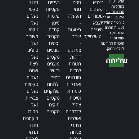
המפורטות
לצבא
טסה
נעליים
ביגוד
במדיניות
שעונים
גומי
טקטיות
טקטי
הפרטיות של
מעוררים
הפעלה
פלטות
נעליים
האתר
. ידוע לי
כי מסירת המידע
לצבא
-
מיגון
נעל
נעשית מרצוני
היגיינה
רצועות
קסדה
טקטי
החופשי, וכי
וטואלטיקה
שילר
טקטית
משולב
עומדות לי
-
וסטים
נעלי
הזכויות המוקנות
לי לפי החוק.
צמדנים
כובעים
טיולים
דרגות
טקטיים
נעלי
שליחה
חגורות
מוצרים
ריצת
Alternative:
למדים
נלווים
שטח
חוגרונים
לחייל
נעליים
וארנקים
וללוחם
טקטיות
כומתות
שלוקרים
נעליים
וסיכות
טקטיים
צבאיות
צה"ל
תיקים
נעלי
לדרמנים
טקטיים
ספורט
ואולרים
בוקסרים
מיתרי
ביגוד
צניחה
תרמי
ערכות
לגברים