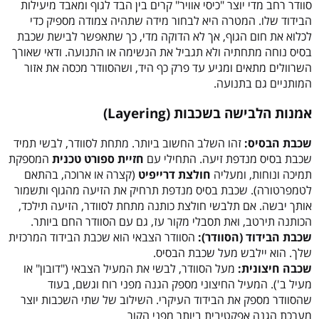
סוודר רחב מדי יוצר "כיסי אוויר" קרים בין הבד לגוף ומאבד מיעילות
הבידוד שלו. המטרה היא לבחור מידה שתהיה צמודה מספיק כדי
לכלוא את חום הגוף, אך לא הדוקה מדי, כך שתאפשר לבישת שכבת
בסיס נוחה מתחתיה ולא תגביל את הנשימה או התנועה. ודאי שאורך
השרוולים מתאים ומגיע עד פרק כף היד, ושהסוודר מכסה את אזור
המותניים גם בתנועה.
אמנות הלבישה בשכבות (Layering)
שכבת הבסיס:
זהו השלב החשוב ביותר. מתחת לסוודר, לבשי תמיד
שכבת בסיס מנדפת זיעה. התחילי עם
חזיית ספורט טכנית
המספקת
תמיכה ונוחות, ומעליה
חולצת דרייפיט
(קצרה או ארוכה, בהתאם
לטמפרטורה). שכבת בסיס מנדפת תרחיק את הזיעה מהגוף ותשמור
אותך יבשה. אם תלבשי חולצת כותנה מתחת לסוודר, הזיעה תילכד,
הכותנה תירטב, ואת תסבלי מקור עז, גם עם הסוודר החם ביותר.
שכבת הבידוד (הסוודר):
הסוודר הצבאי הוא שכבת הבידוד המרכזית
שלך. הוא יילבש מעל שכבת הבסיס.
שכבה חיצונית:
מעל הסוודר, לבשי את המעיל הצבאי ("דובון" או
מעיל ב'). המעיל החיצוני מספק הגנה מפני רוח וגשם, בעוד
שהסוודר מספק את הבידוד העיקרי. השילוב של שתי השכבות יוצר
מערכת הגנה אפקטיבית ביותר מפני הקור