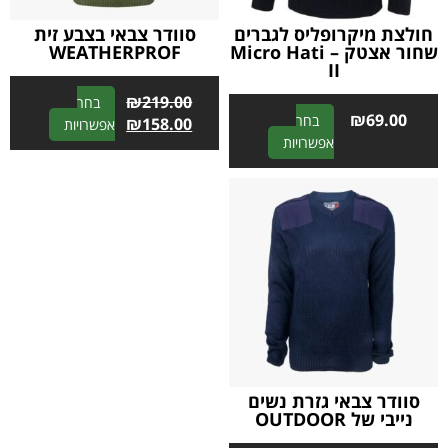
חולצת מיקרופליס לגברים
סוודר צבאי בצבע זית
שחור אצטק – Micro Hati
WEATHERPROF
II
₪
219.00
בחר
₪
69.00
בחר
A
₪
158.00
אפשרויות
A
אפשרויות
l
l
t
t
e
e
r
r
n
n
a
a
t
t
i
i
v
v
e
e
:
:
סוודר צבאי גזרת נשים
נייבי של OUTDOOR