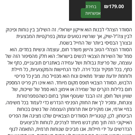
₪
179.00
בחירת
A
אפשרויות
l
t
הסוודר הצהלי לבנות הוא אייקון ישראלי. זה השילוב בין נוחות ופינוק
e
לבין צה"ל-שיק, אך שורשיו נטועים עמוק בפרקטיות המבצעית
r
ובצורך הבסיסי ביותר של החייל בשטח.
n
הסוודר הצהלי הטוב והישן משדר חום, עוצמה ונשיות במדים. הוא
a
סמל של השירות הצבאי לנשים בישראל: הוא חלק מהסיפור הזה של
t
עוצמה, של פריצת גבולות ושל עמידה באתגרים תובעניים, כתף אל
i
כתף, בכל תפקיד ובכל זירה. לצד הנחישות והמקצועיות, כל חיילת
v
ולוחמת יודעת שציוד מתאים ונוח הוא מכפיל כוח. מבין כל פריטי
e
הלבוש, הסוודר הצבאי תופס מקום מיוחד. הוא אינו רק פריט המספק
:
חום בלילות הקרים של שמירה או אימון; הוא סמל של שייכות, של
שוויון ושל חוסן. זהו הבגד שעוטף אותך בחום כשהטמפרטורות
צונחות, ומזכיר לך את החוזק הפנימי הנדרש כדי לעמוד בכל משימה.
במיי ארמי, אנו מוקירים את תרומתן העצומה של נשים בכוחות
הביטחון. לכן, קטגוריית הסוודרים הצבאיים שלנו מציגה את הפריט
האייקוני הזה תוך מתן דגש מיוחד לצרכים, לנוחות ולביצועים
הנדרשים על ידי חיילות. אנו מבינים שנוחות תרמית, התאמה לגוף