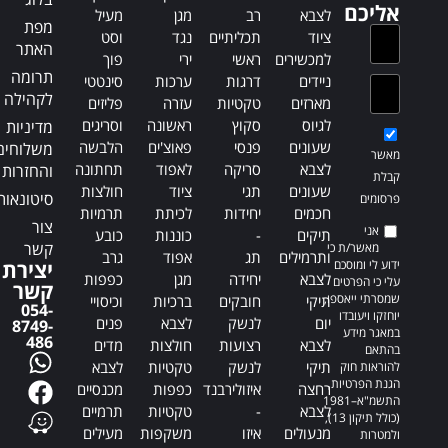
אליכם
לצבא
רב
מגן
מעיל
מפת
ציוד
תכליתיים
נגד
וסט
האתר
למכשירים
ראשי
ירי
פוך
תרומה
ניידים
דרגות
ערכות
סינטטי
לקהילה
מארזים
טקטיות
עזרה
פליזים
לגיוס
סקוץ
ראשונה
וסריגים
מדיניות
שעונים
פנסי
פאוצ'ים
הלבשה
משלוחים
מאשר
לצבא
סריקה
לאפוד
תחתונה
והחזרות
קבלת
שעונים
תגי
ציוד
חולצות
סיטונאות
פרסומים
חכמים
יחידות
לכיתת
תרמיות
צור
אני
תיקים
-
כוננות
כובע
קשר
מאשר/ת כי
ותרמילים
תג
אפוד
גרב
ידוע לי ומוסכם
יצירת
לצבא
יחידה
מגן
כפפות
עלי כי הפרטים
קשר
שמסרתי ייאספו,
תיקי
חובקים
ברכיות
וכיסויי
054-
יוחזקו ויעובדו
יום
לנשק
לצבא
פנים
8749-
במאגר מידע
486
לצבא
רצועות
חולצות
מדים
בהתאם
תיקי
לנשק
טקטיות
לצבא
להוראות חוק
הגנת הפרטיות,
רחצה
איזולירבנד
כפפות
מכנסיים
התשמ"א–1981
לצבא
-
טקטיות
תרמיים
(כולל תיקון 13),
מנעולים
איזו
משקפות
מעילים
ולמטרות