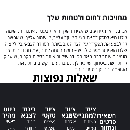
מחויבות לחום ולנוחות שלך
אנו במיי ארמי יודעים שהשירות שלך הוא תובעני ומאתגר. המשימה
שלנו היא לספק לך את הציוד שיקל עלייך, שישמור עלייך ושיאפשר
לך לבצע את תפקידך על הצד הטוב ביותר. הסוודר הצבאי בקולקציה
שלנו הוא יותר מפריט לבוש – הוא הבטחה לחום, עמידות ונוחות. אנו
מזמינים אותך לבחור את הסוודר שילווה אותך בלילות הקרים, שיעניק
לך תחושת ביטחון, ושיזכיר לך, גם ברגעים הקשים ביותר, את
העוצמה והחוסן הטמונים בך.
שאלות נפוצות
ציוד
ציוד
ציוד
ביגוד
ניווט
למתגייסים
לצבא
טקטי
לצבא
מהיר
השאירו
פרטים
ראשי
משחות
אולרים
פאצ'ים
ביגוד
ונחזור
נעליים
וכלים
משקפי
לחורף
בלוג