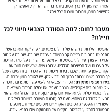
הנשי וחופש תנועה הם קריטיים לא פחות מעמידות. כאן תמצאי את
הסוודר שיהפוך לחברך הטוב ביותר בחודשי החורף, ויאפשר לך
להישאר חמה, מרוכזת ומוכנה לכל אתגר.
מעבר לחום: למה הסוודר הצבאי חיוני לכל
חיילת?
התפיסה הילדותית משהו של חיילים צעירים, לפיה "קור הוא בראש",
מתנפצת במהירות בלילה קר במיוחד בעמדת שמירה. שמירה על חום
הגוף היא צורך פיזיולוגי בסיסי, והיא משפיעה ישירות על יכולת הריכוז,
על הערנות ועל הכשירות הכללית. עבור נשים, שלעיתים חוות את
הקור באופן עז יותר, שכבת בידוד איכותית היא הכרחית. זו הסיבה שכל
כך הרבה נשים "גרות" בתוך הסוודר שלהן. יש לסוודר המון יתרונות:
בידוד טבעי ומתקדם:
הסוודר הצבאי הקלאסי עשוי מתערובת חכמה
של צמר וסיבים אקריליים. הצמר מעניק את יכולת הבידוד העילאית
שלו, בזכות יכולתו לכלוא אוויר חם קרוב לגוף. יתרונו הגדול הוא שהוא
ממשיך לבודד גם כשהוא מעט לח (תכונה חשובה במיוחד באקלים
הישראלי ההפכפך). הסיבים האקריליים מוסיפים עמידות, מונעים
מהסוודר להתכווץ בכביסה ומקלים על התחזוקה שלו בתנאי שדה.