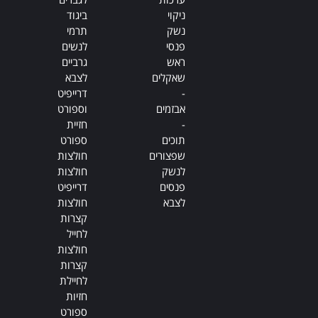
ניקוי
ביגוד
נשק
תרמי
פנסי
לנשים
ראש
גרביים
שאקלים
לצבא
-
דרייפיט
אבזמים
וספורט
-
חזיית
תוכים
ספורט
שפצורים
חולצות
לנשק
חולצות
פנסים
דרייפיט
לצבא
חולצות
קצרות
לחייל
חולצות
קצרות
לחיילת
חזיות
ספורט