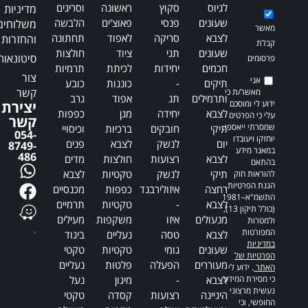
לגיוס
סקוץ
ראשונה
וסריגים
מדיניות
שעונים
פנסי
פאוצ'ים
הלבשה
משלוחים
מאשר
לצבא
סריקה
לאפוד
תחתונה
והחזרות
קבלת
שעונים
תגי
ציוד
חולצות
סיטונאות
פרסומים
חכמים
יחידות
לכיתת
תרמיות
צור
אני
תיקים
-
כוננות
כובע
קשר
מאשר/ת כי
ותרמילים
תג
אפוד
גרב
ידוע לי ומוסכם
יצירת
לצבא
יחידה
מגן
כפפות
עלי כי הפרטים
קשר
שמסרתי ייאספו,
תיקי
חובקים
ברכיות
וכיסויי
054-
יוחזקו ויעובדו
יום
לנשק
לצבא
פנים
8749-
במאגר מידע
486
לצבא
רצועות
חולצות
מדים
בהתאם
תיקי
לנשק
טקטיות
לצבא
להוראות חוק
הגנת הפרטיות,
רחצה
איזולירבנד
כפפות
מכנסיים
התשמ"א–1981
לצבא
-
טקטיות
תרמיים
(כולל תיקון 13),
מנעולים
איזו
משקפות
מעילים
ולמטרות
המפורטות
לצבא
טסה
נעליים
ביגוד
במדיניות
שעונים
גומי
טקטיות
טקטי
הפרטיות של
מעוררים
הפעלה
פלטות
נעליים
האתר
. ידוע לי
כי מסירת המידע
לצבא
-
מיגון
נעל
נעשית מרצוני
היגיינה
רצועות
קסדה
טקטי
החופשי, וכי