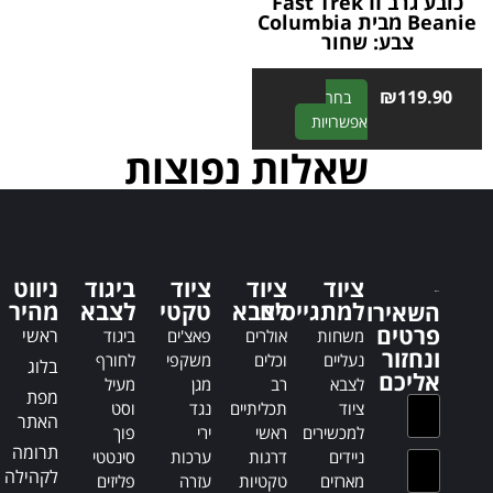
כובע גרב Fast Trek II
Beanie מבית Columbia
צבע: שחור
₪
119.90
בחר
A
אפשרויות
l
שאלות נפוצות
t
e
r
n
a
ציוד
ציוד
ציוד
ביגוד
ניווט
t
למתגייסים
לצבא
טקטי
לצבא
מהיר
השאירו
i
פרטים
ראשי
משחות
אולרים
פאצ'ים
ביגוד
v
ונחזור
נעליים
וכלים
משקפי
לחורף
e
בלוג
אליכם
לצבא
רב
מגן
מעיל
:
מפת
ציוד
תכליתיים
נגד
וסט
האתר
למכשירים
ראשי
ירי
פוך
תרומה
ניידים
דרגות
ערכות
סינטטי
לקהילה
מארזים
טקטיות
עזרה
פליזים