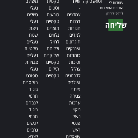
וטואלטיקה
שילר
טקטית
משולב
עומדות לי
-
וסטים
נעלי
הזכויות המוקנות
לי לפי החוק.
צמדנים
כובעים
טיולים
דרגות
טקטיים
נעלי
שליחה
חגורות
מוצרים
ריצת
Alternative:
למדים
נלווים
שטח
חוגרונים
לחייל
נעליים
וארנקים
וללוחם
טקטיות
כומתות
שלוקרים
נעליים
וסיכות
טקטיים
צבאיות
צה"ל
תיקים
נעלי
לדרמנים
טקטיים
ספורט
ואולרים
בוקסרים
מיתרי
ביגוד
צניחה
תרמי
ערכות
לגברים
ניקוי
ביגוד
נשק
תרמי
פנסי
לנשים
ראש
גרביים
שאקלים
לצבא