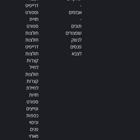
-
דרייפיט
אבזמים
וספורט
-
חזיית
תוכים
ספורט
שפצורים
חולצות
לנשק
חולצות
פנסים
דרייפיט
לצבא
חולצות
קצרות
לחייל
חולצות
קצרות
לחיילת
חזיות
ספורט
וטייצים
כפפות
וכיסוי
פנים
מארזי