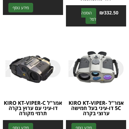
A
מידע נוסף
₪
332.50
הוספה
l
A
לסל
t
l
e
t
r
e
n
r
a
n
t
a
i
t
v
i
e
v
:
e
:
אמר"ל KIRO KT-VIPER-
אמר"ל KIRO KT-VIPER-C
5C דו-עיני בעל חמישה
דו-עיני עם ערוץ בקרה
ערוצי בקרה
תרמי מקורה
A
A
מידע נוסף
מידע נוסף