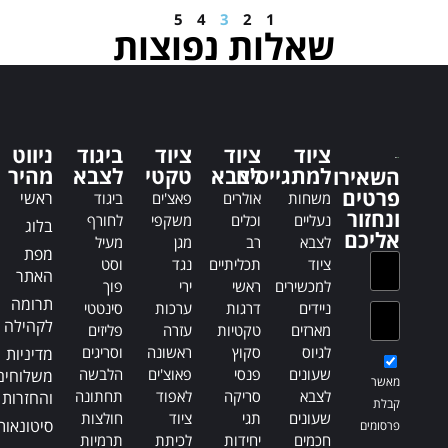
n
n
5
4
3
2
1
a
a
שאלות נפוצות
t
t
i
i
v
v
e
e
:
:
ציוד
ציוד
ציוד
ביגוד
ניווט
למתגייסים
לצבא
טקטי
לצבא
מהיר
השאירו
פרטים
ראשי
משחות
אולרים
פאצ'ים
ביגוד
ונחזור
נעליים
וכלים
משקפי
לחורף
בלוג
אליכם
לצבא
רב
מגן
מעיל
מפת
ציוד
תכליתיים
נגד
וסט
האתר
למכשירים
ראשי
ירי
פוך
תרומה
ניידים
דרגות
ערכות
סינטטי
לקהילה
מארזים
טקטיות
עזרה
פליזים
לגיוס
סקוץ
ראשונה
וסריגים
מדיניות
שעונים
פנסי
פאוצ'ים
הלבשה
משלוחים
מאשר
לצבא
סריקה
לאפוד
תחתונה
והחזרות
קבלת
שעונים
תגי
ציוד
חולצות
סיטונאות
פרסומים
חכמים
יחידות
לכיתת
תרמיות