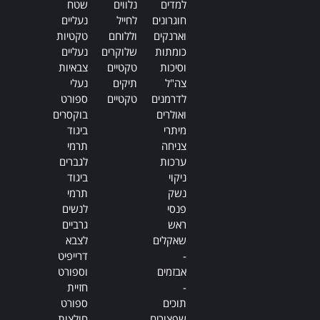
Alternative:
למדים
נלווים
שטח
חוגרונים
לחייל
נעליים
וארנקים
וללוחם
טקטיות
כומתות
שלוקרים
נעליים
וסיכות
טקטיים
צבאיות
צה"ל
תיקים
נעלי
לדרמנים
טקטיים
ספורט
ואולרים
בוקסרים
מיתרי
ביגוד
צניחה
תרמי
ערכות
לגברים
ניקוי
ביגוד
נשק
תרמי
פנסי
לנשים
ראש
גרביים
שאקלים
לצבא
-
דרייפיט
אבזמים
וספורט
-
חזיית
תוכים
ספורט
שפצורים
חולצות