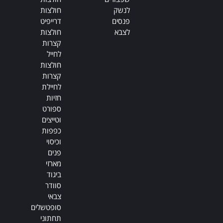
לנשק
חולצות
פנסים
דרייפיט
לצבא
חולצות
קצרות
לחייל
חולצות
קצרות
לחיילת
חזיות
ספורט
וטייצים
כפפות
וכיסוי
פנים
מארזי
ביגוד
סוודר
צבאי
סופטשלים
תחתוני