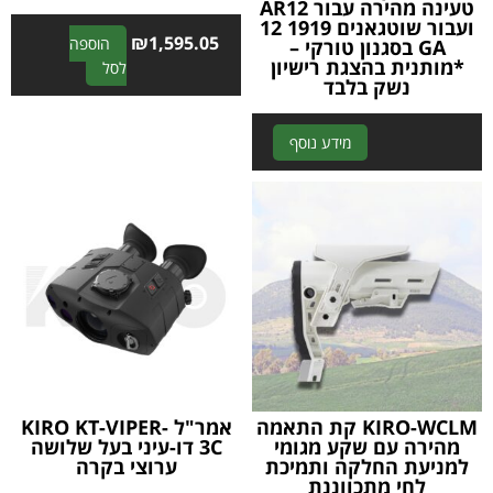
טעינה מהירה עבור AR12
ועבור שוטגאנים 1919 12
₪
1,595.05
הוספה
GA בסגנון טורקי –
*מותנית בהצגת רישיון
A
לסל
נשק בלבד
l
t
e
A
מידע נוסף
r
l
n
t
a
e
t
r
i
n
v
a
e
t
:
i
v
e
:
KIRO-WCLM קת התאמה
אמר"ל KIRO KT-VIPER-
מהירה עם שקע מגומי
3C דו-עיני בעל שלושה
למניעת החלקה ותמיכת
ערוצי בקרה
לחי מתכווננת