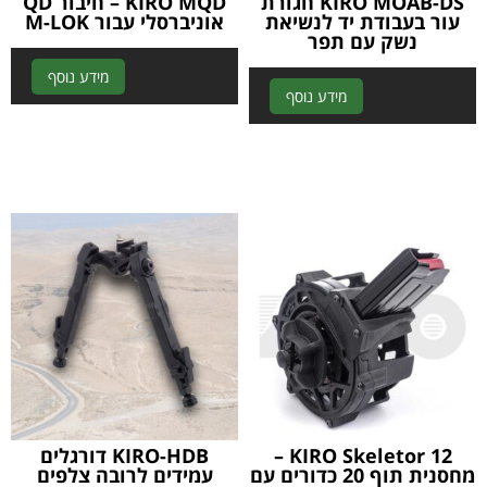
KIRO MOAB-DS חגורת
KIRO MQD – חיבור QD
עור בעבודת יד לנשיאת
אוניברסלי עבור M-LOK
נשק עם תפר
A
מידע נוסף
A
מידע נוסף
l
l
t
t
e
e
r
r
n
n
a
a
t
t
i
i
v
v
e
e
:
:
KIRO Skeletor 12 –
KIRO-HDB דורגלים
מחסנית תוף 20 כדורים עם
עמידים לרובה צלפים