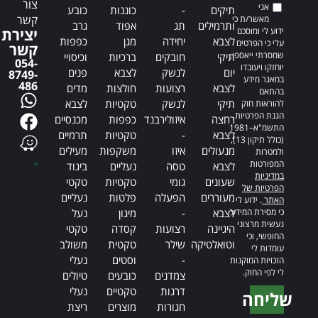
צור
אני
תיקים
-
כוננות
כובע
קשר
מאשר/ת כי
ותרמילים
תג
אפוד
גרב
ידוע לי ומוסכם
יצירת
לצבא
יחידה
מגן
כפפות
עלי כי הפרטים
קשר
שמסרתי ייאספו,
תיקי
חובקים
ברכיות
וכיסויי
054-
יוחזקו ויעובדו
יום
לנשק
לצבא
פנים
8749-
במאגר מידע
486
לצבא
רצועות
חולצות
מדים
בהתאם
תיקי
לנשק
טקטיות
לצבא
להוראות חוק
הגנת הפרטיות,
רחצה
איזולירבנד
כפפות
מכנסיים
התשמ"א–1981
לצבא
-
טקטיות
תרמיים
(כולל תיקון 13),
מנעולים
איזו
משקפות
מעילים
ולמטרות
המפורטות
לצבא
טסה
נעליים
ביגוד
במדיניות
שעונים
גומי
טקטיות
טקטי
הפרטיות של
מעוררים
הפעלה
פלטות
נעליים
האתר
. ידוע לי
כי מסירת המידע
לצבא
-
מיגון
נעל
נעשית מרצוני
היגיינה
רצועות
קסדה
טקטי
החופשי, וכי
וטואלטיקה
שילר
טקטית
משולב
עומדות לי
-
וסטים
נעלי
הזכויות המוקנות
לי לפי החוק.
צמדנים
כובעים
טיולים
דרגות
טקטיים
נעלי
שליחה
חגורות
מוצרים
ריצת