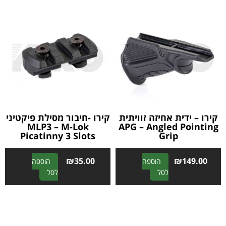
n
n
a
a
t
t
i
i
v
v
e
e
:
:
קירו – ידית אחיזה זוויתית
קירו -חיבור מסילת פיקטיני
MLP3 – M-Lok
APG – Angled Pointing
Picatinny 3 Slots
Grip
₪
35.00
₪
149.00
הוספה
הוספה
A
A
לסל
לסל
l
l
t
t
e
e
r
r