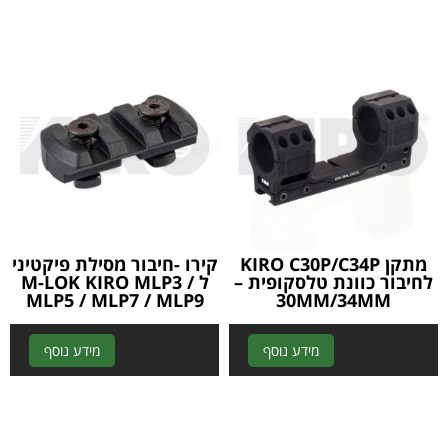
e
e
r
r
n
n
a
a
t
t
i
i
v
v
e
e
:
:
מתקן KIRO C30P/C34P
קירו -חיבור מסילת פיקטיני
לחיבור כוונת טלסקופית –
ל M-LOK KIRO MLP3 /
MLP5 / MLP7 / MLP9
30MM/34MM
A
A
מידע נוסף
מידע נוסף
l
l
t
t
e
e
r
r