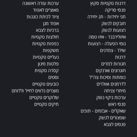
דרגות טקטיות סקוץ
ערכות עזרה ראשונה
פנסי סריקה
פאוצ'ים לאפוד
תגי יחידות - תג יחידה
ציוד לכיתת כוננות
חובקים לנשק
אפוד מגן
רצועות לנשק
ברכיות לצבא
איזולירבנד - איזו טסה
חולצות טקטיות
גומי הפעלה - רצועות
כפפות טקטיות
שילר - צמדנים
משקפות
דרגות
נעליים טקטיות
חגורות למדים
פלטות מיגון
חוגרונים וארנקים
קסדה טקטית
כומתות וסיכות צה"ל
וסטים
לדרמנים ואולרים
כובעים טקטיים
מיתרי צניחה
מוצרים נלווים לחייל וללוחם
ערכות ניקוי נשק
שלוקרים טקטיים
פנסי ראש
תיקים טקטיים
שאקלים - אבזמים - תוכים
שפצורים לנשק
פנסים לצבא