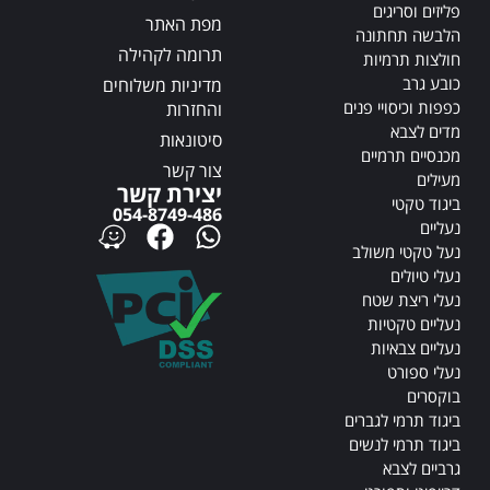
פליזים וסריגים
מפת האתר
הלבשה תחתונה
תרומה לקהילה
חולצות תרמיות
כובע גרב
מדיניות משלוחים
כפפות וכיסויי פנים
והחזרות
מדים לצבא
סיטונאות
מכנסיים תרמיים
צור קשר
מעילים
יצירת קשר
ביגוד טקטי
054-8749-486
נעליים
נעל טקטי משולב
נעלי טיולים
נעלי ריצת שטח
נעליים טקטיות
נעליים צבאיות
נעלי ספורט
בוקסרים
ביגוד תרמי לגברים
ביגוד תרמי לנשים
גרביים לצבא