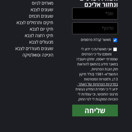
מארזים לגיוס
ונחזור אליכם
שעונים לצבא
שעונים חכמים
תיקים ותרמילים לצבא
תיקי יום לצבא
תיקי רחצה לצבא
מאשר קבלת פרסומים
מנעולים לצבא
שעונים מעוררים לצבא
אני מאשר/ת כי ידוע לי
ומוסכם עלי כי הפרטים
היגיינה וטואלטיקה
שמסרתי ייאספו, יוחזקו ויעובדו
במאגר מידע בהתאם להוראות
חוק הגנת הפרטיות,
התשמ"א–1981 (כולל תיקון
13), ולמטרות המפורטות
במדיניות הפרטיות של האתר
.
ידוע לי כי מסירת המידע נעשית
מרצוני החופשי, וכי עומדות לי
הזכויות המוקנות לי לפי החוק.
שליחה
Alternative: