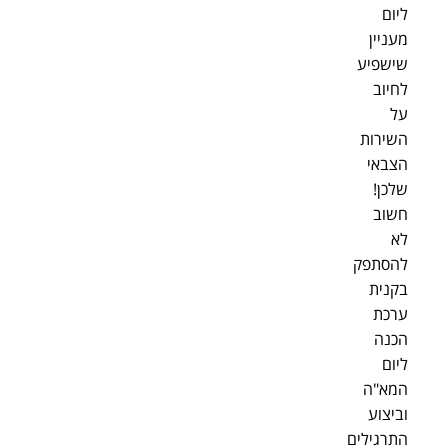
ליום
מעניין
שישפיע
לחיוב
על
השירות
הצבאי
שלכן!
חשוב
לא
להסתפק
בקנית
ערכת
הכנה
ליום
המא"ה
וביצוע
התרגילים