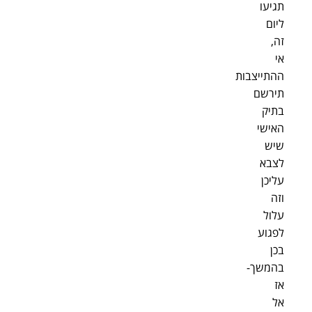
תגיעו
ליום
זה,
אי
ההתייצבות
תירשם
בתיק
האישי
שיש
לצבא
עליכן
וזה
עלול
לפגוע
בכן
בהמשך-
אז
אל