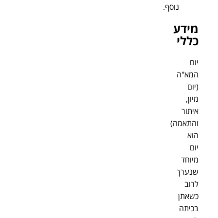
נוסף.
מידע
כללי
יום
המא"ה
(יום
מיון,
איתור
והתאמה)
הוא
יום
מיוחד
שנערך
לרוב
כשאתן
בכיתה