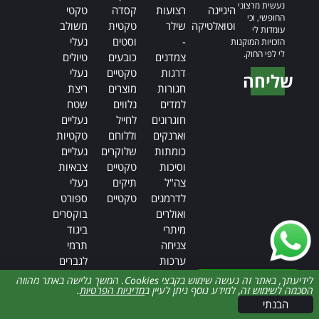
נעשית מרצוני
היגיינה
רצועות
קסדה
טקטי
החופשי, וכי
וטואלטיקה
שילר
טקטית
משולב
עומדות לי
-
וסטים
נעלי
הזכויות המוקנות
לי לפי החוק.
צמדנים
כובעים
טיולים
דרגות
טקטיים
נעלי
שליחה
חגורות
מוצרים
ריצת
Alternative:
למדים
נלווים
שטח
חוגרונים
לחייל
נעליים
וארנקים
וללוחם
טקטיות
כומתות
שלוקרים
נעליים
וסיכות
טקטיים
צבאיות
צה"ל
תיקים
נעלי
לדרמנים
טקטיים
ספורט
ואולרים
בוקסרים
מיתרי
ביגוד
צניחה
תרמי
ערכות
לגברים
ניקוי
ביגוד
דברו איתנו
לידיעתך, באתר זה נעשה שימוש בקבצי Cookies. המשך גלישה באתר מהווה
הסכמה לשימוש זה, למידע נוסף ניתן לעיין ב
מדיניות הפרטיות
.
נשק
תרמי
054-8749-486
הבנתי
פנסי
לנשים