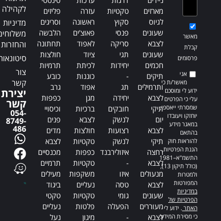
לקהילה
מארזים
טקטיות
עזרה
פליזים
לגיוס
סקוץ
ראשונה
וסריגים
מדיניות
שעונים
פנסי
פאוצ'ים
הלבשה
משלוחים
מאשר
לצבא
סריקה
לאפוד
תחתונה
והחזרות
קבלת
שעונים
תגי
ציוד
חולצות
סיטונאות
פרסומים
חכמים
יחידות
לכיתת
תרמיות
צור
אני
תיקים
-
כוננות
כובע
קשר
מאשר/ת כי
ותרמילים
תג
אפוד
גרב
ידוע לי ומוסכם
יצירת
לצבא
יחידה
מגן
כפפות
עלי כי הפרטים
קשר
שמסרתי ייאספו,
תיקי
חובקים
ברכיות
וכיסויי
054-
יוחזקו ויעובדו
יום
לנשק
לצבא
פנים
8749-
במאגר מידע
486
לצבא
רצועות
חולצות
מדים
בהתאם
תיקי
לנשק
טקטיות
לצבא
להוראות חוק
הגנת הפרטיות,
רחצה
איזולירבנד
כפפות
מכנסיים
התשמ"א–1981
לצבא
-
טקטיות
תרמיים
(כולל תיקון 13),
מנעולים
איזו
משקפות
מעילים
ולמטרות
המפורטות
לצבא
טסה
נעליים
ביגוד
במדיניות
שעונים
גומי
טקטיות
טקטי
הפרטיות של
מעוררים
הפעלה
פלטות
נעליים
האתר
. ידוע לי
כי מסירת המידע
לצבא
-
מיגון
נעל