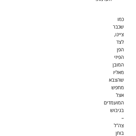
כמו
שכבר
ציינו,
לצד
הפן
הפיזי
המובן
מאליו
שהצבא
מחפש
אצל
המועמדים
בגיבוש
–
צה"ל
בוחן