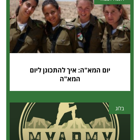
יום המא"ה: איך להתכונן ליום
המא"ה
בלוג