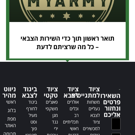
תואר ראשון תוך כדי השירות הצבאי
– כל מה שרציתם לדעת
ציוד
ציוד
ציוד
ביגוד
ניווט
למתגייסים
לצבא
טקטי
לצבא
מהיר
השאירו
פרטים
ראשי
משחות
אולרים
פאצ'ים
ביגוד
ונחזור
נעליים
וכלים
משקפי
לחורף
בלוג
אליכם
לצבא
רב
מגן
מעיל
מפת
ציוד
תכליתיים
נגד
וסט
האתר
למכשירים
ראשי
ירי
פוך
תרומה
ניידים
דרגות
ערכות
סינטטי