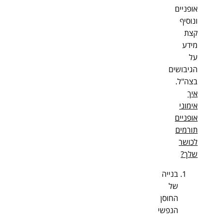
אופניים
ונוסיף
קצת
מידע
על
הגיבושים
בצה"ל.
איך
אימוני
אופניים
תורמים
לכושר
שלך?
בנייה
של
החוסן
הנפשי