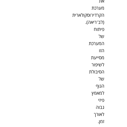
את
מערכת
הקרדיו־וסקולארית
(לב־ריאה).
פיתוח
של
המערכת
הזו
מסייעת
לשיפור
הסיבולת
של
הגוף
למאמץ
פיזי
גבוה
לאורך
זמן.