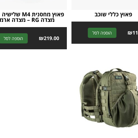
פאוץ כללי שוכב
פאוץ מחסנית M4 של
מצדה RG – מצדה ארמור
A
₪
11
הוספה לסל
₪
219.00
הוספה לסל
l
t
e
r
n
a
t
i
v
e
: