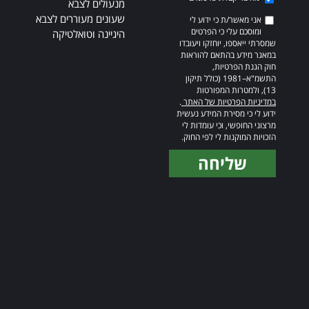
מנעולים לצבא
שעונים מעוררים לצבא
אני מאשר/ת כי ידוע לי
ומוסכם עלי כי הפרטים
היגיינה וטואלטיקה
שמסרתי ייאספו, יוחזקו ויעובדו
במאגר מידע בהתאם להוראות
חוק הגנת הפרטיות,
התשמ"א–1981 (כולל תיקון
13), ולמטרות המפורטות
במדיניות הפרטיות של האתר
.
ידוע לי כי מסירת המידע נעשית
מרצוני החופשי, וכי עומדות לי
הזכויות המוקנות לי לפי החוק.
שליחה
Alternative: