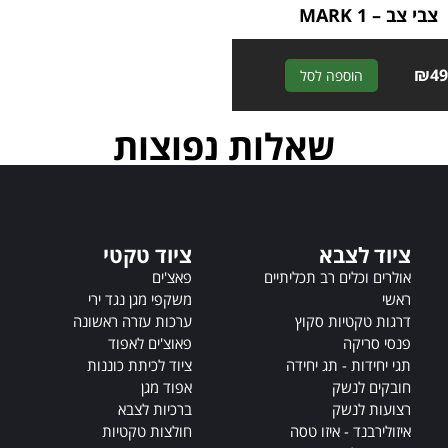
צבי צב – MARK 1
A
₪
49
הוספה לסל
l
t
שאלות נפוצות
e
r
n
a
t
i
ציוד לצבא
ציוד טקטי
v
אולרים וכלים רב תכליתיים
פאצ'ים
e
ראשי
משקפי מגן נגד ירי
:
דרגות טקטיות סקוץ
ערכות עזרה ראשונה
פנסי סריקה
פאוצ'ים לאפוד
תגי יחידות - תג יחידה
ציוד לכיתת כוננות
חובקים לנשק
אפוד מגן
רצועות לנשק
ברכיות לצבא
איזולירבנד - איזו טסה
חולצות טקטיות