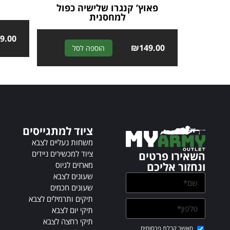
פאוץ’ קנגרו שלישיה כפול
למחסנית
9.00
A
₪
149.00
הוספה לסל
l
t
e
r
n
a
t
ציוד למתגייסים
i
משחות נעליים לצבא
v
ציוד למכשירים ניידים
השאירו פרטים
e
מארזים לגיוס
ונחזור אליכם
:
שעונים לצבא
שעונים חכמים
תיקים ותרמילים לצבא
תיקי יום לצבא
תיקי רחצה לצבא
מאשר קבלת פרסומים