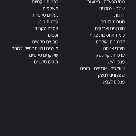
גומי הפעלה - רצועות
כפפות טקטיות
שילר - צמדנים
משקפות
דרגות
נעליים טקטיות
חגורות למדים
פלטות מיגון
חוגרונים וארנקים
קסדה טקטית
כומתות וסיכות צה"ל
וסטים
לדרמנים ואולרים
כובעים טקטיים
מיתרי צניחה
מוצרים נלווים לחייל וללוחם
ערכות ניקוי נשק
שלוקרים טקטיים
פנסי ראש
תיקים טקטיים
שאקלים - אבזמים - תוכים
שפצורים לנשק
פנסים לצבא