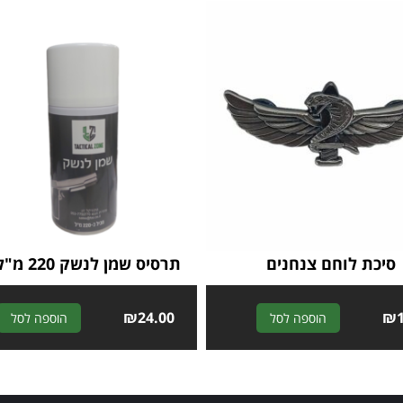
סיכת לוחם צנחנים
תרסיס שמן לנשק 220 מ"ל TZZ
₪
24.00
A
₪
הוספה לסל
הוספה לסל
l
t
e
r