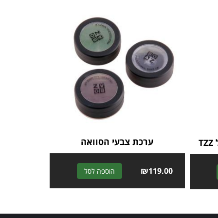
ערכת צבעי הסוואה
A
₪
119.00
A
הוספה לסל
l
l
t
t
e
e
r
r