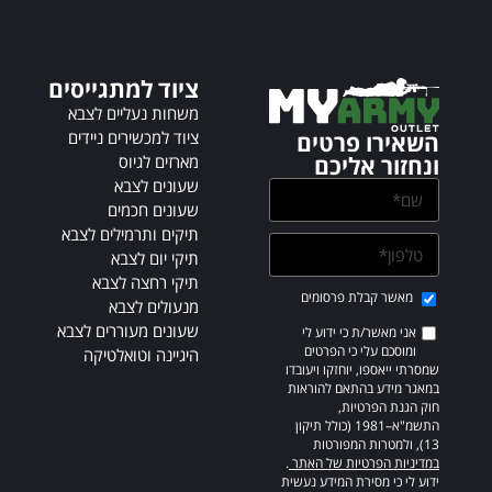
n
a
t
ציוד למתגייסים
i
v
משחות נעליים לצבא
e
ציוד למכשירים ניידים
השאירו פרטים
:
מארזים לגיוס
ונחזור אליכם
שעונים לצבא
שעונים חכמים
תיקים ותרמילים לצבא
תיקי יום לצבא
תיקי רחצה לצבא
מאשר קבלת פרסומים
מנעולים לצבא
שעונים מעוררים לצבא
אני מאשר/ת כי ידוע לי
ומוסכם עלי כי הפרטים
היגיינה וטואלטיקה
שמסרתי ייאספו, יוחזקו ויעובדו
במאגר מידע בהתאם להוראות
חוק הגנת הפרטיות,
התשמ"א–1981 (כולל תיקון
13), ולמטרות המפורטות
במדיניות הפרטיות של האתר
.
ידוע לי כי מסירת המידע נעשית