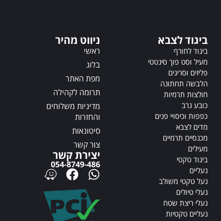
n
n
a
a
t
t
ביגוד לצבא
ניווט מהיר
i
i
v
v
ראשי
ביגוד לחורף
e
e
מעיל וסט פוך סינטטי
בלוג
:
:
פליזים וסריגים
מפת האתר
הלבשה תחתונה
תרומה לקהילה
חולצות תרמיות
כובע גרב
מדיניות משלוחים
כפפות וכיסויי פנים
והחזרות
מדים לצבא
סיטונאות
מכנסיים תרמיים
צור קשר
מעילים
יצירת קשר
ביגוד טקטי
054-8749-486
נעליים
נעל טקטי משולב
נעלי טיולים
נעלי ריצת שטח
נעליים טקטיות