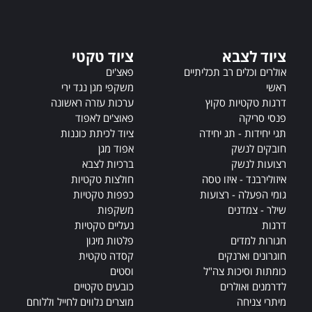
n
a
t
ציוד לצבא
ציוד טקטי
i
v
אולרים וכלים רב תכליתיים
פאצ'ים
e
ראשי
משקפי מגן נגד ירי
:
דרגות טקטיות סקוץ
ערכות עזרה ראשונה
פנסי סריקה
פאוצ'ים לאפוד
תגי יחידות - תג יחידה
ציוד לכיתת כוננות
חובקים לנשק
אפוד מגן
רצועות לנשק
ברכיות לצבא
איזולירבנד - איזו טסה
חולצות טקטיות
גומי הפעלה - רצועות
כפפות טקטיות
שילר - צמדנים
משקפות
דרגות
נעליים טקטיות
חגורות למדים
פלטות מיגון
חוגרונים וארנקים
קסדה טקטית
כומתות וסיכות צה"ל
וסטים
לדרמנים ואולרים
כובעים טקטיים
מיתרי צניחה
מוצרים נלווים לחייל וללוחם