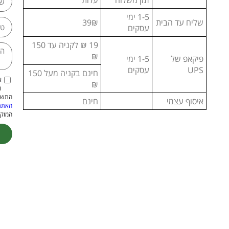
זמן משלוח
עלות
1-5 ימי
שליח עד הבית
39₪
עסקים
19 ₪ לקניה עד 150
₪
פיקאפ של
1-5 ימי
UPS
עסקים
חינם בקניה מעל 150
א
₪
ו
התשמ"א–1981 (כולל תיקון
איסוף עצמי
חינם
האתר
המוקנ
ive: