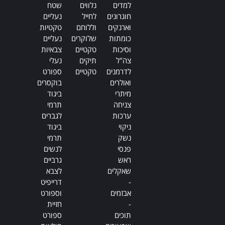
Alternative:
למדים
נלווים
שטח
חוגרונים
לחייל
נעליים
וארנקים
וללוחם
טקטיות
כומתות
שלוקרים
נעליים
וסיכות
טקטיים
צבאיות
צה"ל
תיקים
נעלי
לדרמנים
טקטיים
ספורט
ואולרים
בוקסרים
מיתרי
ביגוד
צניחה
תרמי
ערכות
לגברים
ניקוי
ביגוד
נשק
תרמי
פנסי
לנשים
ראש
גרביים
שאקלים
לצבא
-
דרייפיט
אבזמים
וספורט
-
חזיית
תוכים
ספורט