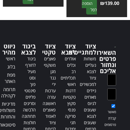
₪
139.00
הוספה
l
A
לסל
t
l
e
t
r
e
n
r
a
n
t
ציוד
ציוד
ציוד
ביגוד
ניווט
a
i
למתגייסים
לצבא
טקטי
לצבא
מהיר
השאירו
t
v
פרטים
ראשי
משחות
אולרים
פאצ'ים
ביגוד
i
e
ונחזור
נעליים
וכלים
משקפי
לחורף
בלוג
v
:
אליכם
לצבא
רב
מגן
מעיל
e
מפת
ציוד
תכליתיים
נגד
וסט
:
האתר
למכשירים
ראשי
ירי
פוך
תרומה
ניידים
דרגות
ערכות
סינטטי
לקהילה
מארזים
טקטיות
עזרה
פליזים
לגיוס
סקוץ
ראשונה
וסריגים
מדיניות
שעונים
פנסי
פאוצ'ים
הלבשה
משלוחים
מאשר
לצבא
סריקה
לאפוד
תחתונה
והחזרות
קבלת
שעונים
תגי
ציוד
חולצות
סיטונאות
פרסומים
חכמים
יחידות
לכיתת
תרמיות