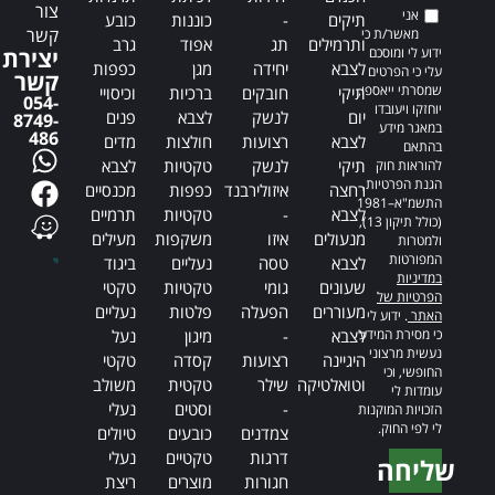
צור
אני
תיקים
-
כוננות
כובע
קשר
מאשר/ת כי
ותרמילים
תג
אפוד
גרב
ידוע לי ומוסכם
יצירת
לצבא
יחידה
מגן
כפפות
עלי כי הפרטים
קשר
שמסרתי ייאספו,
תיקי
חובקים
ברכיות
וכיסויי
054-
יוחזקו ויעובדו
יום
לנשק
לצבא
פנים
8749-
במאגר מידע
486
לצבא
רצועות
חולצות
מדים
בהתאם
תיקי
לנשק
טקטיות
לצבא
להוראות חוק
הגנת הפרטיות,
רחצה
איזולירבנד
כפפות
מכנסיים
התשמ"א–1981
לצבא
-
טקטיות
תרמיים
(כולל תיקון 13),
מנעולים
איזו
משקפות
מעילים
ולמטרות
המפורטות
לצבא
טסה
נעליים
ביגוד
במדיניות
שעונים
גומי
טקטיות
טקטי
הפרטיות של
מעוררים
הפעלה
פלטות
נעליים
האתר
. ידוע לי
כי מסירת המידע
לצבא
-
מיגון
נעל
נעשית מרצוני
היגיינה
רצועות
קסדה
טקטי
החופשי, וכי
וטואלטיקה
שילר
טקטית
משולב
עומדות לי
-
וסטים
נעלי
הזכויות המוקנות
לי לפי החוק.
צמדנים
כובעים
טיולים
דרגות
טקטיים
נעלי
שליחה
חגורות
מוצרים
ריצת