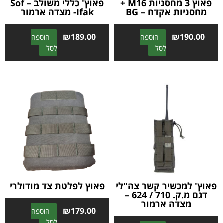
פאוץ 3 מחסניות M16 +
פאוץ' כללי משולב – Sof
מחסניות אקדח – BG
Ifak- מצדה ארמור
₪
189.00
₪
190.00
הוספה
הוספה
A
A
לסל
לסל
l
l
t
t
e
e
r
r
n
n
a
a
t
t
i
i
v
v
e
e
:
:
פאוץ' למכשיר קשר צה"לי
פאוץ לפלטת צד מודולרי
דגם מ.ק. 710 / 624 –
מצדה ארמור
₪
179.00
הוספה
A
לסל