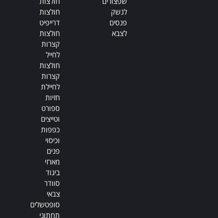
שפצורים
חולצות
לנשק
חולצות
פנסים
דרייפיט
לצבא
חולצות
קצרות
לחייל
חולצות
קצרות
לחיילת
חזיות
ספורט
וטייצים
כפפות
וכיסוי
פנים
מארזי
ביגוד
סוודר
צבאי
סופטשלים
תחתוני