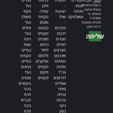
מעוררים
הפעלה
פלטות
נעליים
האתר
. ידוע לי
כי מסירת המידע
לצבא
-
מיגון
נעל
נעשית מרצוני
היגיינה
רצועות
קסדה
טקטי
החופשי, וכי
וטואלטיקה
שילר
טקטית
משולב
עומדות לי
-
וסטים
נעלי
הזכויות המוקנות
לי לפי החוק.
צמדנים
כובעים
טיולים
דרגות
טקטיים
נעלי
שליחה
חגורות
מוצרים
ריצת
Alternative:
למדים
נלווים
שטח
חוגרונים
לחייל
נעליים
וארנקים
וללוחם
טקטיות
כומתות
שלוקרים
נעליים
וסיכות
טקטיים
צבאיות
צה"ל
תיקים
נעלי
לדרמנים
טקטיים
ספורט
ואולרים
בוקסרים
מיתרי
ביגוד
צניחה
תרמי
ערכות
לגברים
ניקוי
ביגוד
נשק
תרמי