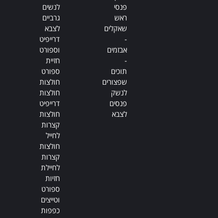
פנסי
לנשים
ראש
גרביים
שאקלים
לצבא
-
דרייפיט
אבזמים
וספורט
-
חזיית
תוכים
ספורט
שפצורים
חולצות
לנשק
חולצות
פנסים
דרייפיט
לצבא
חולצות
קצרות
לחייל
חולצות
קצרות
לחיילת
חזיות
ספורט
וטייצים
כפפות