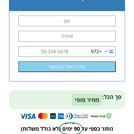
+972
Israel
+972
סך הכל:
מחיר סופי
החזר כספי עד
90 ימים
(לא כולל משלוח)