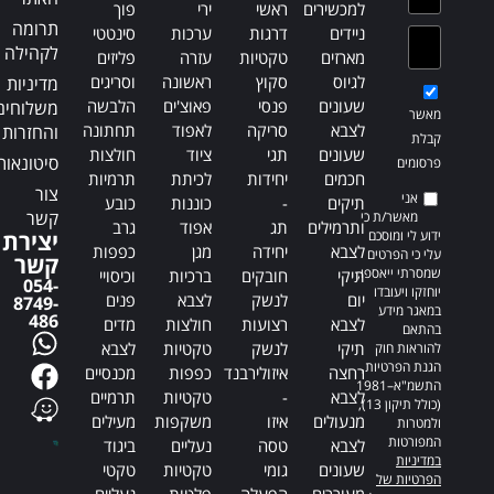
למכשירים
ראשי
ירי
פוך
תרומה
ניידים
דרגות
ערכות
סינטטי
לקהילה
מארזים
טקטיות
עזרה
פליזים
לגיוס
סקוץ
ראשונה
וסריגים
מדיניות
שעונים
פנסי
פאוצ'ים
הלבשה
משלוחים
מאשר
לצבא
סריקה
לאפוד
תחתונה
והחזרות
קבלת
שעונים
תגי
ציוד
חולצות
סיטונאות
פרסומים
חכמים
יחידות
לכיתת
תרמיות
צור
אני
תיקים
-
כוננות
כובע
קשר
מאשר/ת כי
ותרמילים
תג
אפוד
גרב
ידוע לי ומוסכם
יצירת
לצבא
יחידה
מגן
כפפות
עלי כי הפרטים
קשר
שמסרתי ייאספו,
תיקי
חובקים
ברכיות
וכיסויי
054-
יוחזקו ויעובדו
יום
לנשק
לצבא
פנים
8749-
במאגר מידע
486
לצבא
רצועות
חולצות
מדים
בהתאם
תיקי
לנשק
טקטיות
לצבא
להוראות חוק
הגנת הפרטיות,
רחצה
איזולירבנד
כפפות
מכנסיים
התשמ"א–1981
לצבא
-
טקטיות
תרמיים
(כולל תיקון 13),
מנעולים
איזו
משקפות
מעילים
ולמטרות
המפורטות
לצבא
טסה
נעליים
ביגוד
במדיניות
שעונים
גומי
טקטיות
טקטי
הפרטיות של