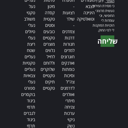
מעוררים
הפעלה
פלטות
נעליים
האתר
. ידוע לי
כי מסירת המידע
לצבא
-
מיגון
נעל
נעשית מרצוני
היגיינה
רצועות
קסדה
טקטי
החופשי, וכי
וטואלטיקה
שילר
טקטית
משולב
עומדות לי
-
וסטים
נעלי
הזכויות המוקנות
לי לפי החוק.
צמדנים
כובעים
טיולים
דרגות
טקטיים
נעלי
שליחה
חגורות
מוצרים
ריצת
Alternative:
למדים
נלווים
שטח
חוגרונים
לחייל
נעליים
וארנקים
וללוחם
טקטיות
כומתות
שלוקרים
נעליים
וסיכות
טקטיים
צבאיות
צה"ל
תיקים
נעלי
לדרמנים
טקטיים
ספורט
ואולרים
בוקסרים
מיתרי
ביגוד
צניחה
תרמי
ערכות
לגברים
ניקוי
ביגוד
נשק
תרמי