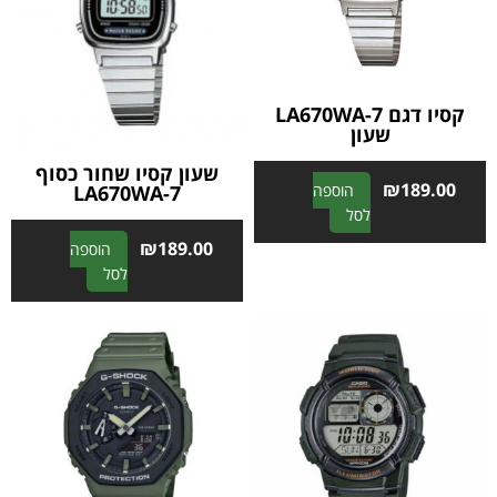
קסיו דגם LA670WA-7
שעון
שעון קסיו שחור כסוף
₪
189.00
LA670WA-7
הוספה
A
לסל
l
₪
189.00
הוספה
t
A
לסל
e
l
r
t
n
e
a
r
t
n
i
a
v
t
e
i
:
v