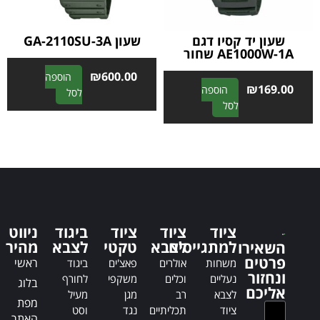
e
:
שעון יד קסיו דגם
שעון GA-2110SU-3A
AE1000W-1A שחור
₪
600.00
הוספה
₪
169.00
הוספה
A
לסל
A
לסל
l
l
t
t
e
e
r
r
n
n
a
a
t
t
i
ציוד
ציוד
ציוד
ביגוד
ניווט
i
v
למתגייסים
לצבא
טקטי
לצבא
מהיר
השאירו
v
e
פרטים
e
ראשי
משחות
אולרים
פאצ'ים
ביגוד
:
ונחזור
:
נעליים
וכלים
משקפי
לחורף
בלוג
אליכם
לצבא
רב
מגן
מעיל
מפת
ציוד
תכליתיים
נגד
וסט
האתר