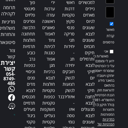
למכשירים
ראשי
ירי
פוך
תרומה
ניידים
דרגות
ערכות
סינטטי
לקהילה
מארזים
טקטיות
עזרה
פליזים
לגיוס
סקוץ
ראשונה
וסריגים
מדיניות
שעונים
פנסי
פאוצ'ים
הלבשה
משלוחים
מאשר
לצבא
סריקה
לאפוד
תחתונה
והחזרות
קבלת
שעונים
תגי
ציוד
חולצות
סיטונאות
פרסומים
חכמים
יחידות
לכיתת
תרמיות
צור
אני
תיקים
-
כוננות
כובע
קשר
מאשר/ת כי
ותרמילים
תג
אפוד
גרב
ידוע לי ומוסכם
יצירת
לצבא
יחידה
מגן
כפפות
עלי כי הפרטים
קשר
שמסרתי ייאספו,
תיקי
חובקים
ברכיות
וכיסויי
054-
יוחזקו ויעובדו
יום
לנשק
לצבא
פנים
8749-
במאגר מידע
486
לצבא
רצועות
חולצות
מדים
בהתאם
תיקי
לנשק
טקטיות
לצבא
להוראות חוק
הגנת הפרטיות,
רחצה
איזולירבנד
כפפות
מכנסיים
התשמ"א–1981
לצבא
-
טקטיות
תרמיים
(כולל תיקון 13),
מנעולים
איזו
משקפות
מעילים
ולמטרות
המפורטות
לצבא
טסה
נעליים
ביגוד
במדיניות
שעונים
גומי
טקטיות
טקטי
הפרטיות של