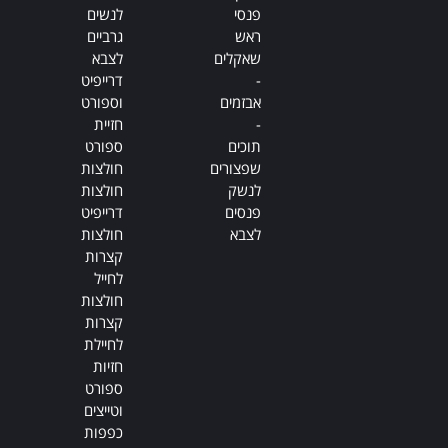
פנסי
לנשים
ראש
גרביים
שאקלים
לצבא
-
דרייפיט
אבזמים
וספורט
-
חזיית
תוכים
ספורט
שפצורים
חולצות
לנשק
חולצות
פנסים
דרייפיט
לצבא
חולצות
קצרות
לחייל
חולצות
קצרות
לחיילת
חזיות
ספורט
וטייצים
כפפות