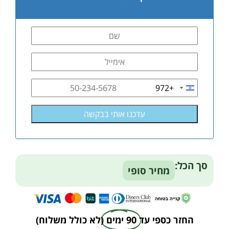
+972
Israel
+972
סך הכל:
מחיר סופי
החזר כספי עד
90 ימים
(לא כולל משלוח)